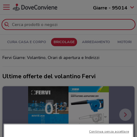
Giarre - 95014
CURA CASA E CORPO
BRICOLAGE
ARREDAMENTO
MOTORI
Fervi Giarre: Volantino, Orari di apertura e Indirizzi
Ultime offerte del volantino Fervi
Continua senza accettare