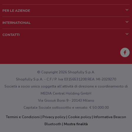
Cos'è DoveConviene
PER LE AZIENDE
Chi siamo
Cosa facciamo
INTERNATIONAL
News e media
Richieste commerciali e marketing
Brazil
CONTATTI
Lavora con noi
Mexico
Segnalazione punto vendita
France
Segnalazione Volantino
Australia
Hai un malfunzionamento sul web o sull'app?
New Zealand
© Copyright 2026 Shopfully S.p.A.
Shopfully S.p.A. - C.F / P. Iva 03156531208 REA: MI-2029270
Società a socio unico soggetta all’attività di direzione e coordinamento di
MEDIA Central Holding GmbH
Via Giosuè Borsi 9 - 20143 Milano
Capitale Sociale sottoscritto e versato: € 50.000,00
Termini e Condizioni
Privacy policy
Cookie policy
Informativa Beacon
Bluetooth
Mostra finalità