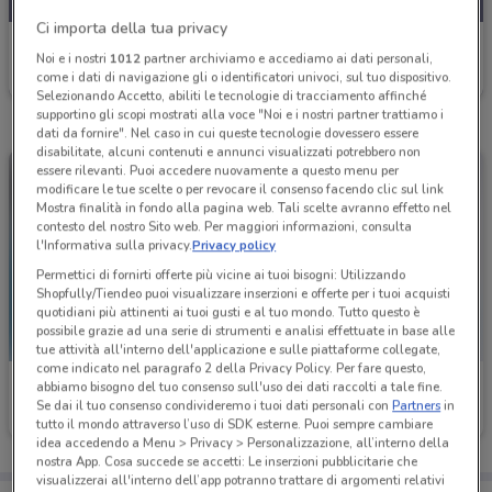
Ci importa della tua privacy
Fervi
Noi e i nostri
1012
partner archiviamo e accediamo ai dati personali,
come i dati di navigazione gli o identificatori univoci, sul tuo dispositivo.
Scade il 31/12
513 m
Selezionando Accetto, abiliti le tecnologie di tracciamento affinché
supportino gli scopi mostrati alla voce "Noi e i nostri partner trattiamo i
dati da fornire". Nel caso in cui queste tecnologie dovessero essere
disabilitate, alcuni contenuti e annunci visualizzati potrebbero non
essere rilevanti. Puoi accedere nuovamente a questo menu per
modificare le tue scelte o per revocare il consenso facendo clic sul link
Mostra finalità in fondo alla pagina web. Tali scelte avranno effetto nel
contesto del nostro Sito web. Per maggiori informazioni, consulta
l'Informativa sulla privacy.
Privacy policy
Permettici di fornirti offerte più vicine ai tuoi bisogni: Utilizzando
Shopfully/Tiendeo puoi visualizzare inserzioni e offerte per i tuoi acquisti
quotidiani più attinenti ai tuoi gusti e al tuo mondo. Tutto questo è
possibile grazie ad una serie di strumenti e analisi effettuate in base alle
tue attività all'interno dell'applicazione e sulle piattaforme collegate,
come indicato nel paragrafo 2 della Privacy Policy. Per fare questo,
Fervi
Fervi
abbiamo bisogno del tuo consenso sull'uso dei dati raccolti a tale fine.
Se dai il tuo consenso condivideremo i tuoi dati personali con
Partners
in
Scade il 31/12
513 m
Scade il 31/12
513 m
tutto il mondo attraverso l’uso di SDK esterne. Puoi sempre cambiare
idea accedendo a Menu > Privacy > Personalizzazione, all’interno della
nostra App. Cosa succede se accetti: Le inserzioni pubblicitarie che
visualizzerai all'interno dell’app potranno trattare di argomenti relativi