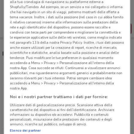
Porta DoveConviene sempre con te!
alla tua cronologia di navigazione su piattaforme esterne a
Shopfully/Tiendeo. Ad esempio, se un servizio a noi collegato ci informa
Puoi trovare le migliori offerte dei negozi vicino a te,
che hai navigato in un sito di viaggi, potremo mostrarti delle offerte a
salvarle e creare la tua lista del risparmio, comodamente
tema vacanze. Inoltre, i dati sulla posizione (nel caso in cui abbia fornito
dal tuo cellulare.
il relativo consenso) insieme alle informazioni sulle prestazioni della
rete e agli identificativi del dispositivo, possono essere raccolte e
SCARICA L’APP
condivisi con terze parti per comprendere e migliorare la connettività e
le esperienze applicative sulle delle reti wireless, come meglio indicato
nel paragrafo 13.b della nostra Privacy Policy. Inoltre, i tuoi dati possono
anche essere utilizzati per la creazione di report, ricerche di mercato,
Negozi Fervi a Giarre
scientifiche e statistiche, analisi basate sulla posizione e analisi delle
tendenze. Puoi modificare le tue preferenze in qualsiasi momento
accedendo a Menu > Privacy > Personalizzazione all'interno della
nostra App. Cosa succede se rifiuti: Continuerai a visualizzare annunci
VIA A.MANZONI, 64 Giarre
pubblicitari, ma riguarderanno argomenti generici e probabilmente non
513 m
saranno rilevanti per i tuoi interessi. Potrai sempre cambiare idea
accedendo a Menu > Privacy > Personalizzazione all'interno della
nostra App.
VIA QUASIMODO, 3 Giarre
Noi e i nostri partner trattiamo i dati per fornire:
561 m
Utilizzare dati di geolocalizzazione precisi. Scansione attiva delle
caratteristiche del dispositivo ai fini dell’identificazione. Archiviare
VIA MACCARONE N. 19/E Giarre
informazioni su dispositivo e/o accedervi. Pubblicità e contenuti
personalizzati, misurazione delle prestazioni dei contenuti e degli
956 m
annunci, ricerche sul pubblico, sviluppo di servizi.
Elenco dei partner