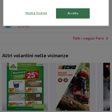
VIA F.CRISPI 40/C Catania
3.9 km
Mostra finalità
Accetto
VIA CIMITERO S.LUCIA Aci Sant'antonio
13.8 km
Tutti i negozi Fervi
Altri volantini nelle vicinanze
NUOVO