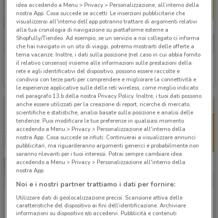
idea accedendo a Menu > Privacy > Personalizzazione, all’interno della
nostra App. Cosa succede se accetti: Le inserzioni pubblicitarie che
visualizzerai all'interno dell’app potranno trattare di argomenti relativi
alla tua cronologia di navigazione su piattaforme esterne a
Shopfully/Tiendeo. Ad esempio, se un servizio a noi collegato ci informa
che hai navigato in un sito di viaggi, potremo mostrarti delle offerte a
tema vacanze. Inoltre, i dati sulla posizione (nel caso in cui abbia fornito
il relativo consenso) insieme alle informazioni sulle prestazioni della
Banco BPM
Findomestic
rete e agli identificativi del dispositivo, possono essere raccolte e
condivisi con terze parti per comprendere e migliorare la connettività e
Scade il 23/09
404 m
Scade il 03/09
443 m
le esperienze applicative sulle delle reti wireless, come meglio indicato
nel paragrafo 13.b della nostra Privacy Policy. Inoltre, i tuoi dati possono
anche essere utilizzati per la creazione di report, ricerche di mercato,
scientifiche e statistiche, analisi basate sulla posizione e analisi delle
tendenze. Puoi modificare le tue preferenze in qualsiasi momento
accedendo a Menu > Privacy > Personalizzazione all'interno della
nostra App. Cosa succede se rifiuti: Continuerai a visualizzare annunci
pubblicitari, ma riguarderanno argomenti generici e probabilmente non
saranno rilevanti per i tuoi interessi. Potrai sempre cambiare idea
accedendo a Menu > Privacy > Personalizzazione all'interno della
nostra App.
Noi e i nostri partner trattiamo i dati per fornire:
Utilizzare dati di geolocalizzazione precisi. Scansione attiva delle
Credem
Alleanza Assicurazioni
caratteristiche del dispositivo ai fini dell’identificazione. Archiviare
informazioni su dispositivo e/o accedervi. Pubblicità e contenuti
Scade il 05/11
577 m
Scade il 31/12
654 m