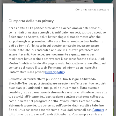
Continua senza accettare
Ci importa della tua privacy
Allianz
Poste Italiane
Noi e i nostri
1012
partner archiviamo e accediamo ai dati personali,
come i dati di navigazione gli o identificatori univoci, sul tuo dispositivo.
Scade il 31/12
244 m
Scade il 06/10
347 m
Selezionando Accetto, abiliti le tecnologie di tracciamento affinché
supportino gli scopi mostrati alla voce "Noi e i nostri partner trattiamo i
dati da fornire". Nel caso in cui queste tecnologie dovessero essere
disabilitate, alcuni contenuti e annunci visualizzati potrebbero non
Porta DoveConviene sempre con te!
essere rilevanti. Puoi accedere nuovamente a questo menu per
modificare le tue scelte o per revocare il consenso facendo clic sul link
Puoi trovare le migliori offerte dei negozi vicino a te,
Mostra finalità in fondo alla pagina web. Tali scelte avranno effetto nel
salvarle e creare la tua lista del risparmio, comodamente
dal tuo cellulare.
contesto del nostro Sito web. Per maggiori informazioni, consulta
l'Informativa sulla privacy.
Privacy policy
SCARICA L’APP
Permettici di fornirti offerte più vicine ai tuoi bisogni: Utilizzando
Shopfully/Tiendeo puoi visualizzare inserzioni e offerte per i tuoi acquisti
quotidiani più attinenti ai tuoi gusti e al tuo mondo. Tutto questo è
possibile grazie ad una serie di strumenti e analisi effettuate in base alle
tue attività all'interno dell'applicazione e sulle piattaforme collegate,
come indicato nel paragrafo 2 della Privacy Policy. Per fare questo,
abbiamo bisogno del tuo consenso sull'uso dei dati raccolti a tale fine.
Se dai il tuo consenso condivideremo i tuoi dati personali con
Partners
in
tutto il mondo attraverso l’uso di SDK esterne. Puoi sempre cambiare