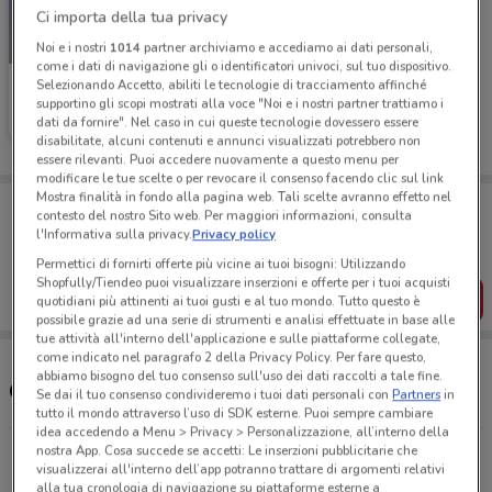
Ci importa della tua privacy
SCADE OGGI
Noi e i nostri
1014
partner archiviamo e accediamo ai dati personali,
come i dati di navigazione gli o identificatori univoci, sul tuo dispositivo.
Selezionando Accetto, abiliti le tecnologie di tracciamento affinché
Unieuro
supportino gli scopi mostrati alla voce "Noi e i nostri partner trattiamo i
dati da fornire". Nel caso in cui queste tecnologie dovessero essere
Scade oggi
585 m
disabilitate, alcuni contenuti e annunci visualizzati potrebbero non
essere rilevanti. Puoi accedere nuovamente a questo menu per
modificare le tue scelte o per revocare il consenso facendo clic sul link
Mostra finalità in fondo alla pagina web. Tali scelte avranno effetto nel
Porta DoveConviene sempre con te!
contesto del nostro Sito web. Per maggiori informazioni, consulta
Puoi trovare le migliori offerte dei negozi vicino a te,
l'Informativa sulla privacy.
Privacy policy
salvarle e creare la tua lista del risparmio, comodamente
dal tuo cellulare.
Permettici di fornirti offerte più vicine ai tuoi bisogni: Utilizzando
Shopfully/Tiendeo puoi visualizzare inserzioni e offerte per i tuoi acquisti
SCARICA L’APP
quotidiani più attinenti ai tuoi gusti e al tuo mondo. Tutto questo è
possibile grazie ad una serie di strumenti e analisi effettuate in base alle
tue attività all'interno dell'applicazione e sulle piattaforme collegate,
come indicato nel paragrafo 2 della Privacy Policy. Per fare questo,
abbiamo bisogno del tuo consenso sull'uso dei dati raccolti a tale fine.
Orari e Indirizzi Unieuro
Se dai il tuo consenso condivideremo i tuoi dati personali con
Partners
in
tutto il mondo attraverso l’uso di SDK esterne. Puoi sempre cambiare
idea accedendo a Menu > Privacy > Personalizzazione, all’interno della
nostra App. Cosa succede se accetti: Le inserzioni pubblicitarie che
Piazza Della Vittoria, 146-150 Genova
visualizzerai all'interno dell’app potranno trattare di argomenti relativi
584 m
APERTO
alla tua cronologia di navigazione su piattaforme esterne a