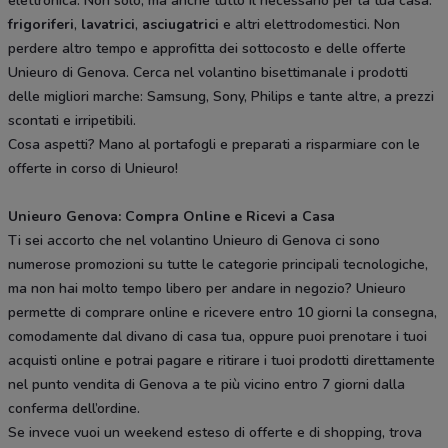
elettronica. Non solo, ma anche tutto il necessario per la tua casa:
frigoriferi
,
lavatrici
,
asciugatrici
e altri elettrodomestici. Non
perdere altro tempo e approfitta dei sottocosto e delle offerte
Unieuro di Genova. Cerca nel volantino bisettimanale i prodotti
delle migliori marche: Samsung, Sony, Philips e tante altre, a prezzi
scontati e irripetibili.
Cosa aspetti? Mano al portafogli e preparati a risparmiare con le
offerte in corso di Unieuro!
Unieuro Genova: Compra Online e Ricevi a Casa
Ti sei accorto che nel volantino Unieuro di Genova ci sono
numerose promozioni su tutte le categorie principali tecnologiche,
ma non hai molto tempo libero per andare in negozio? Unieuro
permette di comprare online e ricevere entro 10 giorni la consegna,
comodamente dal divano di casa tua, oppure puoi prenotare i tuoi
acquisti online e potrai pagare e ritirare i tuoi prodotti direttamente
nel punto vendita di Genova a te più vicino entro 7 giorni dalla
conferma dell’ordine.
Se invece vuoi un weekend esteso di offerte e di shopping, trova