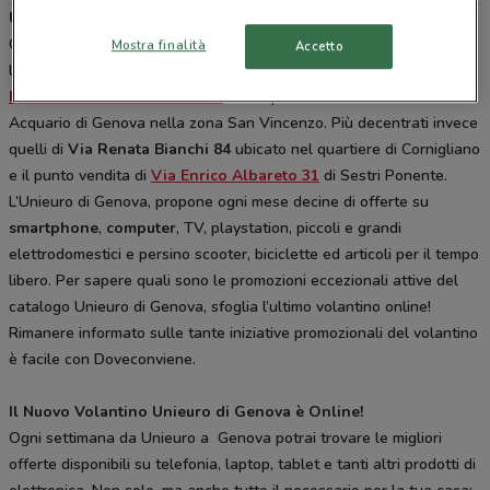
Unieuro Genova
Cerchi l’ultimo modello di robot aspirapolvere? Vuoi comprare
Mostra finalità
Accetto
l’ultimo modello di iPhone? A Genova potrai recarti all’Unieuro di
Piazza della Vittoria 146-150
a due passi dal famosissimo
Acquario di Genova nella zona San Vincenzo. Più decentrati invece
quelli di
Via Renata Bianchi 84
ubicato nel quartiere di Cornigliano
e il punto vendita di
Via Enrico Albareto 31
di Sestri Ponente.
L’Unieuro di Genova, propone ogni mese decine di offerte su
smartphone
,
computer
, TV, playstation, piccoli e grandi
elettrodomestici e persino scooter, biciclette ed articoli per il tempo
libero. Per sapere quali sono le promozioni eccezionali attive del
catalogo Unieuro di Genova, sfoglia l’ultimo volantino online!
Rimanere informato sulle tante iniziative promozionali del volantino
è facile con Doveconviene.
Il Nuovo Volantino Unieuro di Genova è Online!
Ogni settimana da Unieuro a Genova potrai trovare le migliori
offerte disponibili su telefonia, laptop, tablet e tanti altri prodotti di