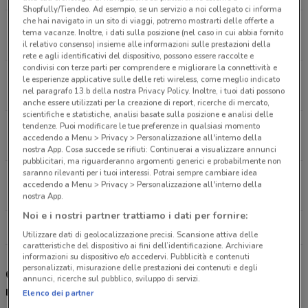
Shopfully/Tiendeo. Ad esempio, se un servizio a noi collegato ci informa
che hai navigato in un sito di viaggi, potremo mostrarti delle offerte a
Piazzale Marassi, 3/12R Genova
tema vacanze. Inoltre, i dati sulla posizione (nel caso in cui abbia fornito
1.6 km
APERTO
il relativo consenso) insieme alle informazioni sulle prestazioni della
rete e agli identificativi del dispositivo, possono essere raccolte e
condivisi con terze parti per comprendere e migliorare la connettività e
Via Bianchi, 84 Genova
le esperienze applicative sulle delle reti wireless, come meglio indicato
nel paragrafo 13.b della nostra Privacy Policy. Inoltre, i tuoi dati possono
4.9 km
APERTO
anche essere utilizzati per la creazione di report, ricerche di mercato,
scientifiche e statistiche, analisi basate sulla posizione e analisi delle
tendenze. Puoi modificare le tue preferenze in qualsiasi momento
Piazza Mazzini, 5 Santa Margherita Ligure
accedendo a Menu > Privacy > Personalizzazione all'interno della
22.7 km
APERTO
nostra App. Cosa succede se rifiuti: Continuerai a visualizzare annunci
pubblicitari, ma riguarderanno argomenti generici e probabilmente non
saranno rilevanti per i tuoi interessi. Potrai sempre cambiare idea
Cso Matteotti, 68 Rapallo
accedendo a Menu > Privacy > Personalizzazione all'interno della
23.7 km
APERTO
nostra App.
Noi e i nostri partner trattiamo i dati per fornire:
Tutti i negozi Unieuro
Utilizzare dati di geolocalizzazione precisi. Scansione attiva delle
caratteristiche del dispositivo ai fini dell’identificazione. Archiviare
informazioni su dispositivo e/o accedervi. Pubblicità e contenuti
personalizzati, misurazione delle prestazioni dei contenuti e degli
Gli sconti del nuovo volantino Unieuro e i
annunci, ricerche sul pubblico, sviluppo di servizi.
negozi
Elenco dei partner