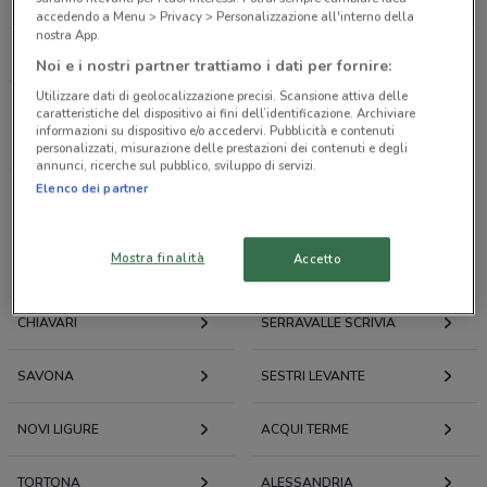
TESORI
accedendo a Menu > Privacy > Personalizzazione all'interno della
nostra App.
VOLANTINO ARCAPLANET
Noi e i nostri partner trattiamo i dati per fornire:
Utilizzare dati di geolocalizzazione precisi. Scansione attiva delle
caratteristiche del dispositivo ai fini dell’identificazione. Archiviare
Tutti i negozi
informazioni su dispositivo e/o accedervi. Pubblicità e contenuti
personalizzati, misurazione delle prestazioni dei contenuti e degli
annunci, ricerche sul pubblico, sviluppo di servizi.
Elenco dei partner
Volantini e offerte intorno a Genova
Mostra finalità
Accetto
GENOVA
RAPALLO
CHIAVARI
SERRAVALLE SCRIVIA
SAVONA
SESTRI LEVANTE
NOVI LIGURE
ACQUI TERME
TORTONA
ALESSANDRIA