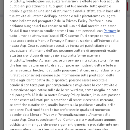
Shopfully/Tiendeo puoi visualizzare inserzioni e offerte per i tuoi acquisti
SCARICA L’APP
quotidiani più attinenti ai tuoi gusti e al tuo mondo. Tutto questo è
possibile grazie ad una serie di strumenti e analisi effettuate in base alle
tue attività all'interno dell'applicazione e sulle piattaforme collegate,
come indicato nel paragrafo 2 della Privacy Policy. Per fare questo,
abbiamo bisogno del tuo consenso sull'uso dei dati raccolti a tale fine.
Se dai il tuo consenso condivideremo i tuoi dati personali con
Partners
in
tutto il mondo attraverso l’uso di SDK esterne. Puoi sempre cambiare
Le offerte di Animali più cercate
idea accedendo a Menu > Privacy > Personalizzazione, all’interno della
Bocconcini
Cibo per gatti
Cibo per cani
nostra App. Cosa succede se accetti: Le inserzioni pubblicitarie che
visualizzerai all'interno dell’app potranno trattare di argomenti relativi
Antiparassitari
Lettiera per gatti
alla tua cronologia di navigazione su piattaforme esterne a
Shopfully/Tiendeo. Ad esempio, se un servizio a noi collegato ci informa
Trasportino gatto
Tiragraffi
Acquario
che hai navigato in un sito di viaggi, potremo mostrarti delle offerte a
tema vacanze. Inoltre, i dati sulla posizione (nel caso in cui abbia fornito
il relativo consenso) insieme alle informazioni sulle prestazioni della
rete e agli identificativi del dispositivo, possono essere raccolte e
condivisi con terze parti per comprendere e migliorare la connettività e
Negozi di Animali a Genova
le esperienze applicative sulle delle reti wireless, come meglio indicato
nel paragrafo 13.b della nostra Privacy Policy. Inoltre, i tuoi dati possono
anche essere utilizzati per la creazione di report, ricerche di mercato,
VOLANTINO PETMARK
VOLANTINO PURINA
scientifiche e statistiche, analisi basate sulla posizione e analisi delle
ADVENTUROS
tendenze. Puoi modificare le tue preferenze in qualsiasi momento
accedendo a Menu > Privacy > Personalizzazione all'interno della
nostra App. Cosa succede se rifiuti: Continuerai a visualizzare annunci
VOLANTINO FERPLAST
VOLANTINO ISOLA DEI
pubblicitari, ma riguarderanno argomenti generici e probabilmente non
saranno rilevanti per i tuoi interessi. Potrai sempre cambiare idea