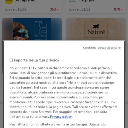
Arcaplanet
Ferplast
Scade il 16/08
353 m
Scade il 31/12
878 m
Continua senza accettare
Ci importa della tua privacy
Noi e i nostri
1012
partner archiviamo e accediamo ai dati personali,
come i dati di navigazione gli o identificatori univoci, sul tuo dispositivo.
Selezionando Accetto, abiliti le tecnologie di tracciamento affinché
Ferplast
Ferplast
supportino gli scopi mostrati alla voce "Noi e i nostri partner trattiamo i
dati da fornire". Nel caso in cui queste tecnologie dovessero essere
Scade il 31/12
878 m
Scade il 31/12
878 m
disabilitate, alcuni contenuti e annunci visualizzati potrebbero non
essere rilevanti. Puoi accedere nuovamente a questo menu per
modificare le tue scelte o per revocare il consenso facendo clic sul link
Mostra finalità in fondo alla pagina web. Tali scelte avranno effetto nel
Porta DoveConviene sempre con te!
contesto del nostro Sito web. Per maggiori informazioni, consulta
Puoi trovare le migliori offerte dei negozi vicino a te,
l'Informativa sulla privacy.
Privacy policy
salvarle e creare la tua lista del risparmio, comodamente
dal tuo cellulare.
Permettici di fornirti offerte più vicine ai tuoi bisogni: Utilizzando