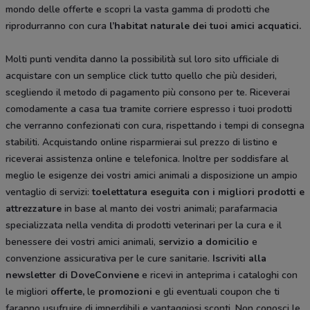
mondo delle offerte e scopri la vasta gamma di prodotti che
riprodurranno con cura
l’habitat naturale dei tuoi amici acquatici.
Molti punti vendita danno la possibilità sul loro sito ufficiale di
acquistare con un semplice click tutto quello che più desideri,
scegliendo il metodo di pagamento più consono per te. Riceverai
comodamente a casa tua tramite corriere espresso i tuoi prodotti
che verranno confezionati con cura, rispettando i tempi di consegna
stabiliti. Acquistando online risparmierai sul prezzo di listino e
riceverai assistenza online e telefonica. Inoltre per soddisfare al
meglio le esigenze dei vostri amici animali a disposizione un ampio
ventaglio di servizi:
toelettatura eseguita con i migliori prodotti e
attrezzature
in base al manto dei vostri animali; parafarmacia
specializzata nella vendita di prodotti veterinari per la cura e il
benessere dei vostri amici animali,
servizio a domicilio
e
convenzione assicurativa per le cure sanitarie.
Iscriviti alla
newsletter di DoveConviene
e ricevi in anteprima i cataloghi con
le migliori
offerte,
le
promozioni
e gli eventuali coupon che ti
faranno usufruire di imperdibili e vantaggiosi sconti. Non conosci le