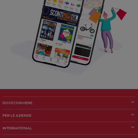
DOVECONVIENE
Cos'è DoveConviene
PER LE AZIENDE
Chi siamo
Cosa facciamo
INTERNATIONAL
News e media
Richieste commerciali e marketing
Brazil