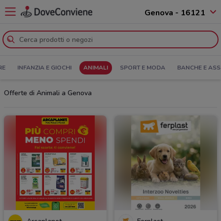
Genova - 16121
RE
INFANZIA E GIOCHI
ANIMALI
SPORT E MODA
BANCHE E ASS
Offerte di Animali a Genova