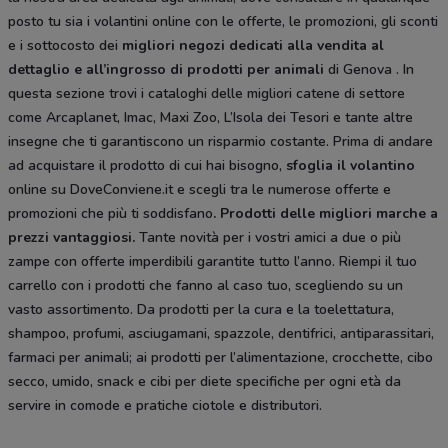
posto tu sia i volantini online con le offerte, le promozioni, gli sconti
e i sottocosto dei
migliori negozi dedicati alla vendita al
dettaglio e all’ingrosso di prodotti per animali
di Genova . In
questa sezione trovi i cataloghi delle migliori catene di settore
come Arcaplanet, Imac, Maxi Zoo, L’Isola dei Tesori e tante altre
insegne che ti garantiscono un risparmio costante. Prima di andare
ad acquistare il prodotto di cui hai bisogno,
sfoglia il
volantino
online su DoveConviene.it e scegli tra le numerose offerte e
promozioni che più ti soddisfano
. Prodotti delle migliori marche a
prezzi vantaggiosi.
Tante novità per i vostri amici a due o più
zampe con offerte imperdibili garantite tutto l’anno. Riempi il tuo
carrello con i prodotti che fanno al caso tuo, scegliendo su un
vasto assortimento. Da prodotti per la cura e la toelettatura,
shampoo, profumi, asciugamani, spazzole, dentifrici, antiparassitari,
farmaci per animali; ai prodotti per l’alimentazione, crocchette, cibo
secco, umido, snack e cibi per diete specifiche per ogni età da
servire in comode e pratiche ciotole e distributori.