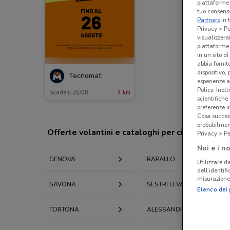
piattaforme 
tuo consenso
Partners
in 
Privacy > Pe
visualizzera
piattaforme 
in un sito d
abbia fornit
dispositivo,
Tecnomat
esperienze a
Policy. Inolt
Scade il 26/08
4 km
scientifiche
preferenze 
Cosa succede
probabilmen
Offerte volantini e cataloghi per città nelle vi
Privacy > Pe
Noi e i no
GENOVA
RAPALLO
Utilizzare da
dell’identif
misurazione 
SAVONA
SESTRI LEVANTE
Elenco dei 
TORTONA
ALESSANDRIA