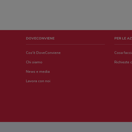
DOVECONVIENE
PER LE A
Cos'è DoveConviene
Cosa facc
Chi siamo
Richieste 
News e media
Lavora con noi