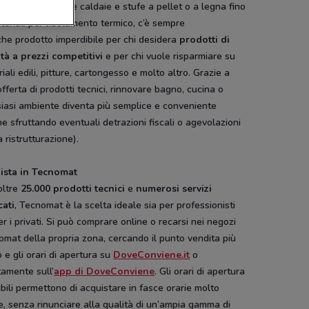
ità limitata. Dalle caldaie e stufe a pellet o a legna fino
teriali per l’isolamento termico, c’è sempre
he prodotto imperdibile per chi desidera
prodotti di
ità a prezzi competitivi
e per chi vuole risparmiare su
iali edili, pitture, cartongesso e molto altro. Grazie a
fferta di prodotti tecnici, rinnovare bagno, cucina o
iasi ambiente diventa più semplice e conveniente
e sfruttando eventuali detrazioni fiscali o agevolazioni
a ristrutturazione).
ista in Tecnomat
oltre
25.000 prodotti tecnici
e
numerosi servizi
cati
, Tecnomat è la scelta ideale sia per professionisti
er i privati. Si può comprare online o recarsi nei negozi
mat della propria zona, cercando il punto vendita più
o e gli orari di apertura su
DoveConviene.it
o
tamente sull’
app di DoveConviene
. Gli orari di apertura
ibili permettono di acquistare in fasce orarie molto
, senza rinunciare alla qualità di un’ampia gamma di