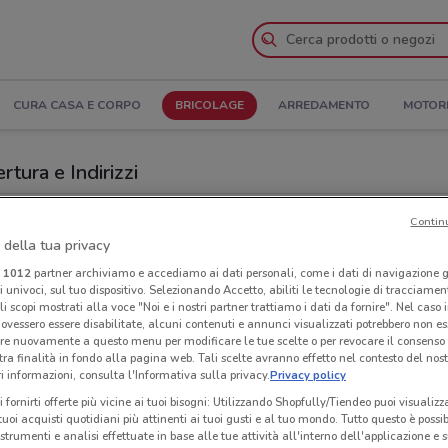
CURA CASA E CORPO
BRICOLAGE
ARREDAMENTO
MOTOR
tura e Indirizzi
 Tecnomat a Genova
Contin
 della tua privacy
Neg
i
1012
partner archiviamo e accediamo ai dati personali, come i dati di navigazione g
ri univoci, sul tuo dispositivo. Selezionando Accetto, abiliti le tecnologie di tracciame
li scopi mostrati alla voce "Noi e i nostri partner trattiamo i dati da fornire". Nel caso 
ovessero essere disabilitate, alcuni contenuti e annunci visualizzati potrebbero non ess
re nuovamente a questo menu per modificare le tue scelte o per revocare il consenso
tra finalità in fondo alla pagina web. Tali scelte avranno effetto nel contesto del nost
 informazioni, consulta l'Informativa sulla privacy.
Privacy policy
i fornirti offerte più vicine ai tuoi bisogni: Utilizzando Shopfully/Tiendeo puoi visualizz
i tuoi acquisti quotidiani più attinenti ai tuoi gusti e al tuo mondo. Tutto questo è possi
 strumenti e analisi effettuate in base alle tue attività all'interno dell'applicazione e 