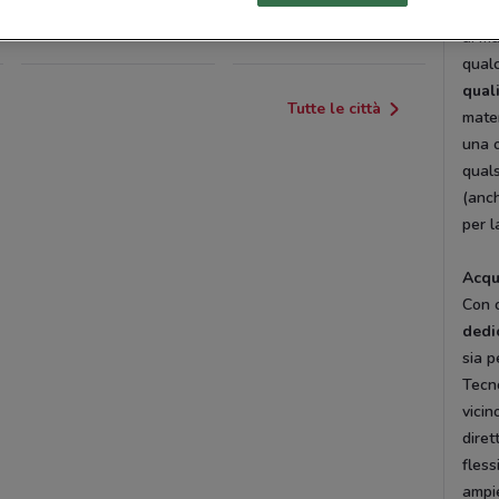
quant
ALASSIO
ISOLA D'ASTI
ai ma
qualc
qual
Tutte le città
mater
una o
quals
(anch
per l
Acqu
Con 
dedi
sia p
Tecno
vicin
diret
fless
ampie