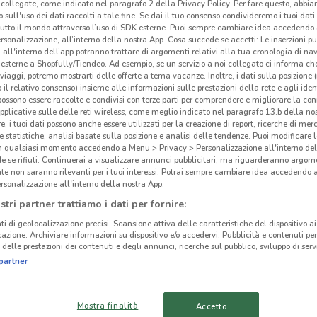
collegate, come indicato nel paragrafo 2 della Privacy Policy. Per fare questo, abbi
Tec
 sull'uso dei dati raccolti a tale fine. Se dai il tuo consenso condivideremo i tuoi dati
tutto il mondo attraverso l’uso di SDK esterne. Puoi sempre cambiare idea accedend
rsonalizzazione, all’interno della nostra App. Cosa succede se accetti: Le inserzioni pu
Tecn
i all'interno dell’app potranno trattare di argomenti relativi alla tua cronologia di na
esterne a Shopfully/Tiendeo. Ad esempio, se un servizio a noi collegato ci informa ch
Tec
i viaggi, potremo mostrarti delle offerte a tema vacanze. Inoltre, i dati sulla posizione 
cerca
o il relativo consenso) insieme alle informazioni sulle prestazioni della rete e agli ident
 possono essere raccolte e condivisi con terze parti per comprendere e migliorare la conn
manut
pplicative sulle delle reti wireless, come meglio indicato nel paragrafo 13.b della no
offr
re, i tuoi dati possono anche essere utilizzati per la creazione di report, ricerche di mer
 e statistiche, analisi basate sulla posizione e analisi delle tendenze. Puoi modificare l
(lami
in qualsiasi momento accedendo a Menu > Privacy > Personalizzazione all'interno del
porte
 se rifiuti: Continuerai a visualizzare annunci pubblicitari, ma riguarderanno argome
avvit
te non saranno rilevanti per i tuoi interessi. Potrai sempre cambiare idea accedendo
cinanze
rsonalizzazione all'interno della nostra App.
quals
stri partner trattiamo i dati per fornire:
ingro
CHIAVARI
SERRAVALLE SCRIVIA
Tecn
ti di geolocalizzazione precisi. Scansione attiva delle caratteristiche del dispositivo ai 
icazione. Archiviare informazioni su dispositivo e/o accedervi. Pubblicità e contenuti per
profe
delle prestazioni dei contenuti e degli annunci, ricerche sul pubblico, sviluppo di servi
NOVI LIGURE
ACQUI TERME
partner
Prezz
NIZZA MONFERRATO
VOGHERA
Ogni 
scopr
Mostra finalità
Accetto