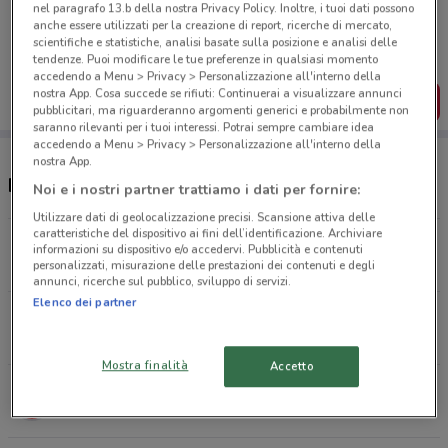
nel paragrafo 13.b della nostra Privacy Policy. Inoltre, i tuoi dati possono
Porta DoveConviene sempre con te!
anche essere utilizzati per la creazione di report, ricerche di mercato,
Puoi trovare le migliori offerte dei negozi vicino a te,
scientifiche e statistiche, analisi basate sulla posizione e analisi delle
salvarle e creare la tua lista del risparmio, comodamente
tendenze. Puoi modificare le tue preferenze in qualsiasi momento
dal tuo cellulare.
accedendo a Menu > Privacy > Personalizzazione all'interno della
nostra App. Cosa succede se rifiuti: Continuerai a visualizzare annunci
SCARICA L’APP
pubblicitari, ma riguarderanno argomenti generici e probabilmente non
saranno rilevanti per i tuoi interessi. Potrai sempre cambiare idea
accedendo a Menu > Privacy > Personalizzazione all'interno della
nostra App.
Negozi PENNY a Genova
Noi e i nostri partner trattiamo i dati per fornire:
Utilizzare dati di geolocalizzazione precisi. Scansione attiva delle
caratteristiche del dispositivo ai fini dell’identificazione. Archiviare
Via alla Porta degli Archi, 48 Genova
informazioni su dispositivo e/o accedervi. Pubblicità e contenuti
personalizzati, misurazione delle prestazioni dei contenuti e degli
164 m
CHIUSO
annunci, ricerche sul pubblico, sviluppo di servizi.
Elenco dei partner
Via Ayroli, 55 R Genova
1.5 km
CHIUSO
Mostra finalità
Accetto
Corso Europa, 25R Genova
2.4 km
CHIUSO