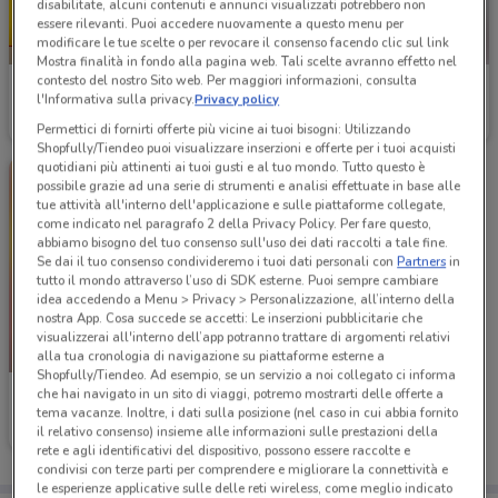
disabilitate, alcuni contenuti e annunci visualizzati potrebbero non
essere rilevanti. Puoi accedere nuovamente a questo menu per
modificare le tue scelte o per revocare il consenso facendo clic sul link
NUOVO
Mostra finalità in fondo alla pagina web. Tali scelte avranno effetto nel
contesto del nostro Sito web. Per maggiori informazioni, consulta
PENNY
PENNY
l'Informativa sulla privacy.
Privacy policy
Scade mercoledì
1.5 km
Scade mercoledì
164 m
Permettici di fornirti offerte più vicine ai tuoi bisogni: Utilizzando
Shopfully/Tiendeo puoi visualizzare inserzioni e offerte per i tuoi acquisti
quotidiani più attinenti ai tuoi gusti e al tuo mondo. Tutto questo è
possibile grazie ad una serie di strumenti e analisi effettuate in base alle
tue attività all'interno dell'applicazione e sulle piattaforme collegate,
come indicato nel paragrafo 2 della Privacy Policy. Per fare questo,
abbiamo bisogno del tuo consenso sull'uso dei dati raccolti a tale fine.
Se dai il tuo consenso condivideremo i tuoi dati personali con
Partners
in
tutto il mondo attraverso l’uso di SDK esterne. Puoi sempre cambiare
idea accedendo a Menu > Privacy > Personalizzazione, all’interno della
nostra App. Cosa succede se accetti: Le inserzioni pubblicitarie che
visualizzerai all'interno dell’app potranno trattare di argomenti relativi
NUOVO
alla tua cronologia di navigazione su piattaforme esterne a
Shopfully/Tiendeo. Ad esempio, se un servizio a noi collegato ci informa
che hai navigato in un sito di viaggi, potremo mostrarti delle offerte a
PENNY
tema vacanze. Inoltre, i dati sulla posizione (nel caso in cui abbia fornito
il relativo consenso) insieme alle informazioni sulle prestazioni della
Scade mercoledì
164 m
rete e agli identificativi del dispositivo, possono essere raccolte e
condivisi con terze parti per comprendere e migliorare la connettività e
le esperienze applicative sulle delle reti wireless, come meglio indicato