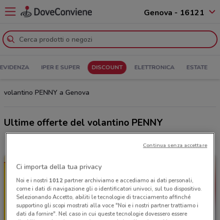
Genova - 16121
 EVIDENZA
IPER E SUPER
DISCOUNT
ELETTRONICA
ESTATE
volantino PENNY a Genova
Ultime offerte del volantino PENNY
Continua senza accettare
Ci importa della tua privacy
Noi e i nostri
1012
partner archiviamo e accediamo ai dati personali,
come i dati di navigazione gli o identificatori univoci, sul tuo dispositivo.
Selezionando Accetto, abiliti le tecnologie di tracciamento affinché
supportino gli scopi mostrati alla voce "Noi e i nostri partner trattiamo i
dati da fornire". Nel caso in cui queste tecnologie dovessero essere