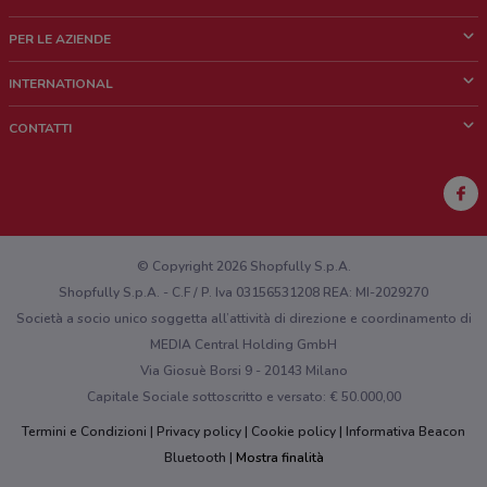
Cos'è DoveConviene
PER LE AZIENDE
Chi siamo
Cosa facciamo
INTERNATIONAL
News e media
Richieste commerciali e marketing
Brazil
CONTATTI
Lavora con noi
Mexico
Segnalazione punto vendita
France
Segnalazione Volantino
Australia
Hai un malfunzionamento sul web o sull'app?
New Zealand
© Copyright 2026 Shopfully S.p.A.
Shopfully S.p.A. - C.F / P. Iva 03156531208 REA: MI-2029270
Società a socio unico soggetta all’attività di direzione e coordinamento di
MEDIA Central Holding GmbH
Via Giosuè Borsi 9 - 20143 Milano
Capitale Sociale sottoscritto e versato: € 50.000,00
Termini e Condizioni
Privacy policy
Cookie policy
Informativa Beacon
Bluetooth
Mostra finalità