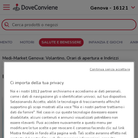
Genova - 16121
MENTO
MOTORI
SALUTE E BENESSERE
INFANZIA E GIOCHI
ANI
Medi-Market Genova: Volantino, Orari di apertura e Indirizzi
Continua senza accettare
Ultime offerte del volantino Medi-Market
Ci importa della tua privacy
Noi e i nostri
1012
partner archiviamo e accediamo ai dati personali,
come i dati di navigazione gli o identificatori univoci, sul tuo dispositivo.
Selezionando Accetto, abiliti le tecnologie di tracciamento affinché
supportino gli scopi mostrati alla voce "Noi e i nostri partner trattiamo i
dati da fornire". Nel caso in cui queste tecnologie dovessero essere
disabilitate, alcuni contenuti e annunci visualizzati potrebbero non
essere rilevanti. Puoi accedere nuovamente a questo menu per
modificare le tue scelte o per revocare il consenso facendo clic sul link
Mostra finalità in fondo alla pagina web. Tali scelte avranno effetto nel