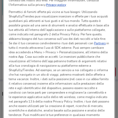
contesto del nostro Sito web. Per maggiori informazioni, consulta
l'Informativa sulla privacy.
Privacy policy
Permettici di fornirti offerte più vicine ai tuoi bisogni: Utilizzando
Shopfully/Tiendeo puoi visualizzare inserzioni e offerte per i tuoi acquisti
Medi-Market
quotidiani più attinenti ai tuoi gusti e al tuo mondo. Tutto questo è
possibile grazie ad una serie di strumenti e analisi effettuate in base alle
tue attività all'interno dell'applicazione e sulle piattaforme collegate,
Scade il 31/08
400 m
come indicato nel paragrafo 2 della Privacy Policy. Per fare questo,
abbiamo bisogno del tuo consenso sull'uso dei dati raccolti a tale fine.
Se dai il tuo consenso condivideremo i tuoi dati personali con
Partners
in
tutto il mondo attraverso l’uso di SDK esterne. Puoi sempre cambiare
Porta DoveConviene sempre con te!
idea accedendo a Menu > Privacy > Personalizzazione, all’interno della
Puoi trovare le migliori offerte dei negozi vicino a te,
nostra App. Cosa succede se accetti: Le inserzioni pubblicitarie che
salvarle e creare la tua lista del risparmio, comodamente
visualizzerai all'interno dell’app potranno trattare di argomenti relativi
dal tuo cellulare.
alla tua cronologia di navigazione su piattaforme esterne a
Shopfully/Tiendeo. Ad esempio, se un servizio a noi collegato ci informa
SCARICA L’APP
che hai navigato in un sito di viaggi, potremo mostrarti delle offerte a
tema vacanze. Inoltre, i dati sulla posizione (nel caso in cui abbia fornito
il relativo consenso) insieme alle informazioni sulle prestazioni della
rete e agli identificativi del dispositivo, possono essere raccolte e
condivisi con terze parti per comprendere e migliorare la connettività e
Negozi Medi-Market a Genova
le esperienze applicative sulle delle reti wireless, come meglio indicato
nel paragrafo 13.b della nostra Privacy Policy. Inoltre, i tuoi dati possono
anche essere utilizzati per la creazione di report, ricerche di mercato,
Via XX Settembre, 255r Genova
scientifiche e statistiche, analisi basate sulla posizione e analisi delle
tendenze. Puoi modificare le tue preferenze in qualsiasi momento
400 m
CHIUSO