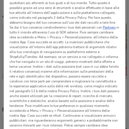
quotidiani più attinenti ai tuoi gusti e al tuo mondo. Tutto questo è
possibile grazie ad una serie di strumenti e analisi effettuate in base alle
tue attività all'interno dell'applicazione e sulle piattaforme collegate,
Altri volantini nelle vicinanze
come indicato nel paragrafo 2 della Privacy Policy. Per fare questo,
abbiamo bisogno del tuo consenso sull'uso dei dati raccolti a tale fine.
Se dai il tuo consenso condivideremo i tuoi dati personali con
Partners
in
tutto il mondo attraverso l’uso di SDK esterne. Puoi sempre cambiare
idea accedendo a Menu > Privacy > Personalizzazione, all’interno della
nostra App. Cosa succede se accetti: Le inserzioni pubblicitarie che
visualizzerai all'interno dell’app potranno trattare di argomenti relativi
alla tua cronologia di navigazione su piattaforme esterne a
Shopfully/Tiendeo. Ad esempio, se un servizio a noi collegato ci informa
che hai navigato in un sito di viaggi, potremo mostrarti delle offerte a
tema vacanze. Inoltre, i dati sulla posizione (nel caso in cui abbia fornito
il relativo consenso) insieme alle informazioni sulle prestazioni della
-1 GIORNO
-4 GIORNI
rete e agli identificativi del dispositivo, possono essere raccolte e
condivisi con terze parti per comprendere e migliorare la connettività e
Unieuro
Conad City
KiK
le esperienze applicative sulle delle reti wireless, come meglio indicato
nel paragrafo 13.b della nostra Privacy Policy. Inoltre, i tuoi dati possono
anche essere utilizzati per la creazione di report, ricerche di mercato,
scientifiche e statistiche, analisi basate sulla posizione e analisi delle
tendenze. Puoi modificare le tue preferenze in qualsiasi momento
Nuovi prodotti da provare
accedendo a Menu > Privacy > Personalizzazione all'interno della
nostra App. Cosa succede se rifiuti: Continuerai a visualizzare annunci
pubblicitari, ma riguarderanno argomenti generici e probabilmente non
saranno rilevanti per i tuoi interessi. Potrai sempre cambiare idea