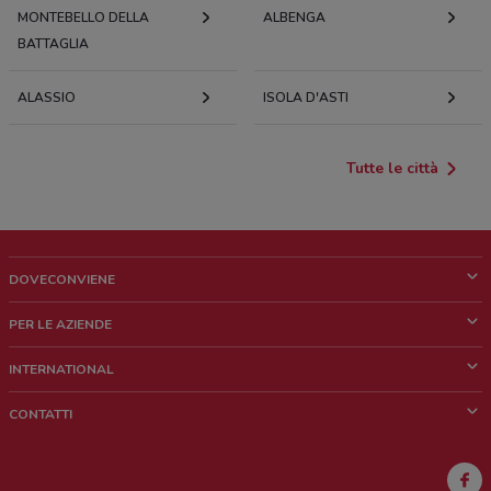
MONTEBELLO DELLA
ALBENGA
BATTAGLIA
ALASSIO
ISOLA D'ASTI
Tutte le città
DOVECONVIENE
Cos'è DoveConviene
PER LE AZIENDE
Chi siamo
Cosa facciamo
INTERNATIONAL
News e media
Richieste commerciali e marketing
Brazil
CONTATTI
Lavora con noi
Mexico
Segnalazione punto vendita
France
Segnalazione Volantino