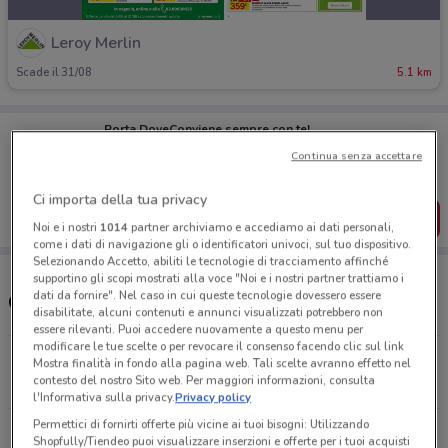
Leroy Merlin
Scade il 31/08
5.1 km
Porta DoveConviene sempre con te!
Puoi trovare le migliori offerte dei negozi vicino a te,
Continua senza accettare
salvarle e creare la tua lista del risparmio, comodamente
dal tuo cellulare.
Ci importa della tua privacy
SCARICA L’APP
Noi e i nostri
1014
partner archiviamo e accediamo ai dati personali,
come i dati di navigazione gli o identificatori univoci, sul tuo dispositivo.
Selezionando Accetto, abiliti le tecnologie di tracciamento affinché
supportino gli scopi mostrati alla voce "Noi e i nostri partner trattiamo i
dati da fornire". Nel caso in cui queste tecnologie dovessero essere
Orari e Negozi Leroy Merlin
disabilitate, alcuni contenuti e annunci visualizzati potrebbero non
essere rilevanti. Puoi accedere nuovamente a questo menu per
modificare le tue scelte o per revocare il consenso facendo clic sul link
Via Renata Bianchi, 60 Genova
Mostra finalità in fondo alla pagina web. Tali scelte avranno effetto nel
contesto del nostro Sito web. Per maggiori informazioni, consulta
5.1 km
APERTO
l'Informativa sulla privacy.
Privacy policy
Permettici di fornirti offerte più vicine ai tuoi bisogni: Utilizzando
Tutti i negozi Leroy Merlin
Shopfully/Tiendeo puoi visualizzare inserzioni e offerte per i tuoi acquisti