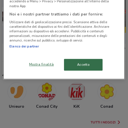
accedendo a Menu > Privacy > Personalizzazione all'interno della
nostra App.
Noi e i nostri partner trattiamo i dati per fornire:
Utilizzare dati di geolocalizzazione precisi. Scansione attiva delle
caratteristiche del dispositivo ai fini dell’identificazione. Archiviare
informazioni su dispositivo e/o accedervi. Pubblicità e contenuti
personalizzati, misurazione delle prestazioni dei contenuti e degli
-5 GIORNI
annunci, ricerche sul pubblico, sviluppo di servizi.
Elenco dei partner
Sky
Foxy
Cofidis
Mostra finalità
Accetto
Altri negozi selezionati per te
Unieuro
Conad City
KiK
Conad
TUTTI I NEGOZI