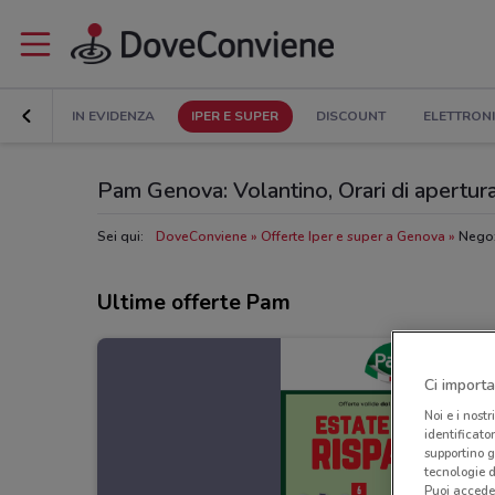
IN EVIDENZA
IPER E SUPER
DISCOUNT
ELETTRON
Pam Genova: Volantino, Orari di apertura 
Sei qui:
DoveConviene
Offerte Iper e super a Genova
Nego
Ultime offerte Pam
Ci importa
Noi e i nostr
identificato
supportino g
tecnologie d
Puoi accede