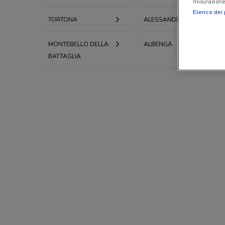
misurazione 
Elenco dei 
TORTONA
ALESSANDRIA
MONTEBELLO DELLA
ALBENGA
BATTAGLIA