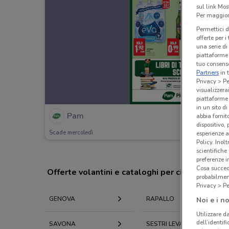
sul link Mos
Per maggiori
Permettici d
offerte per 
una serie di
piattaforme 
tuo consenso
Partners
in 
Privacy > Pe
visualizzera
piattaforme 
in un sito d
Pam
abbia fornit
dispositivo,
Scade mercoledì
esperienze a
Policy. Inolt
scientifiche
preferenze 
Cosa succede
Offerte volantini e cataloghi per città nelle vi
probabilmen
Privacy > Pe
GENOVA
RAPALLO
Noi e i no
Utilizzare da
dell’identif
SAVONA
SESTRI LEVANTE