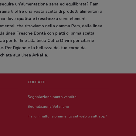
 seguire un’alimentazione sana ed equilibrata? Pam
ama ti offre una vasta scelta di prodotti alimentari a
hio dove
qualità e freschezza
sono elementi
amentali che ritroviamo nella gamma Pam, dalla linea
lla linea
Fresche Bontà
con piatti di prima scelta
ati per te, fino alla linea
Calici Divini
per citarne
e. Per l’igiene e la bellezza del tuo corpo dai
chiata alla linea
Arkalia
.
CONTATTI
Segnalazione punto vendita
Segnalazione Volantino
Hai un malfunzionamento sul web o sull'app?