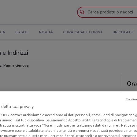
ICA
ESTATE
NOVITÀ
CURA CASA E CORPO
BRICOLAGE
e Indirizzi
zi Pam a Genova
Ora
Contin
 della tua privacy
i
1012
partner archiviamo e accediamo ai dati personali, come i dati di navigazione g
ri univoci, sul tuo dispositivo. Selezionando Accetto, abiliti le tecnologie di tracciame
li scopi mostrati alla voce "Noi e i nostri partner trattiamo i dati da fornire". Nel caso 
ovessero essere disabilitate, alcuni contenuti e annunci visualizzati potrebbero non ess
re nuovamente a questo menu per modificare le tue scelte o per revocare il consenso