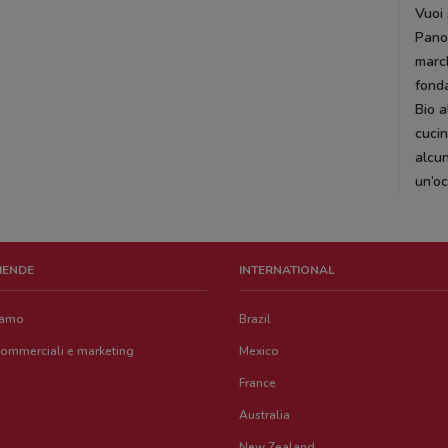
Vuoi
Panor
marc
fond
Bio a
cucin
alcun
un’oc
ZIENDE
INTERNATIONAL
iamo
Brazil
commerciali e marketing
Mexico
France
Australia
New Zealand