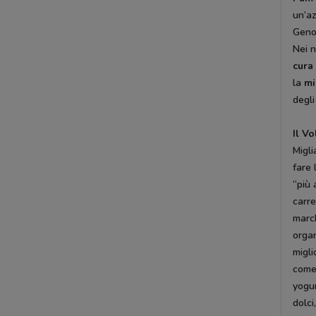
un’az
Geno
Nei n
cura
la
mi
degl
Il V
Migli
fare 
“più 
carre
marc
organ
migli
com
yogu
dolci