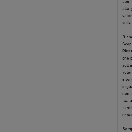
spum
alla
volan
sulla
Risp
Scopr
Rispa
che 
sull'
volan
inter
migli
non s
tua 
contr
rispa
Semp