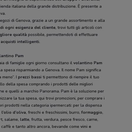
ienda italiana della grande distribuzione. È presente a
va.
egozi di Genova, grazie a un grande assortimento e alla
 di ogni esigenza del cliente
, trovi tutti gli articoli con
gliore qualità
possibile, permettendoti di effettuare
i
acquisti intelligenti
.
olantino Pam
aia di famiglie ogni giorno consultano il
volantino Pam
la spesa risparmiando a Genova. Il nome Pam significa
a meno”. I
prezzi bassi
ti permettono di riempire il tuo
llo della spesa comprando i prodotti delle migliori
he e quelli a marchio Panorama. Pam è la soluzione per
izzare la tua spesa, qui trovi promozioni, per comprare i
ori prodotti nella categoria ipermercati: per la dispensa
e
l’olio d’oliva
, freschi e freschissimi, burro,
formaggio
,
rt, salame,
latte
, frutta, verdura, pesce fresco, carne,
, caffè e tanto altro ancora, bevande come
vini e