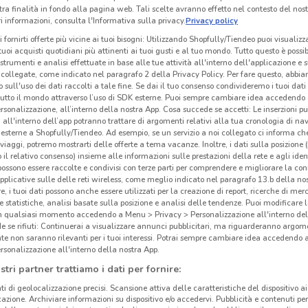
tra finalità in fondo alla pagina web. Tali scelte avranno effetto nel contesto del nost
 informazioni, consulta l'Informativa sulla privacy.
Privacy policy
i fornirti offerte più vicine ai tuoi bisogni: Utilizzando Shopfully/Tiendeo puoi visualizz
i tuoi acquisti quotidiani più attinenti ai tuoi gusti e al tuo mondo. Tutto questo è possi
 strumenti e analisi effettuate in base alle tue attività all'interno dell'applicazione e 
collegate, come indicato nel paragrafo 2 della Privacy Policy. Per fare questo, abbi
 sull'uso dei dati raccolti a tale fine. Se dai il tuo consenso condivideremo i tuoi dati
tutto il mondo attraverso l’uso di SDK esterne. Puoi sempre cambiare idea accedend
rsonalizzazione, all’interno della nostra App. Cosa succede se accetti: Le inserzioni pu
i all'interno dell’app potranno trattare di argomenti relativi alla tua cronologia di na
esterne a Shopfully/Tiendeo. Ad esempio, se un servizio a noi collegato ci informa ch
i viaggi, potremo mostrarti delle offerte a tema vacanze. Inoltre, i dati sulla posizione 
o il relativo consenso) insieme alle informazioni sulle prestazioni della rete e agli ident
 possono essere raccolte e condivisi con terze parti per comprendere e migliorare la conn
2.1 km
pplicative sulle delle reti wireless, come meglio indicato nel paragrafo 13.b della no
re, i tuoi dati possono anche essere utilizzati per la creazione di report, ricerche di mer
 e statistiche, analisi basate sulla posizione e analisi delle tendenze. Puoi modificare l
in qualsiasi momento accedendo a Menu > Privacy > Personalizzazione all'interno del
 se rifiuti: Continuerai a visualizzare annunci pubblicitari, ma riguarderanno argome
cinanze
Gli
te non saranno rilevanti per i tuoi interessi. Potrai sempre cambiare idea accedendo
neg
rsonalizzazione all'interno della nostra App.
CHIAVARI
SERRAVALLE SCRIVIA
stri partner trattiamo i dati per fornire:
Pam
ti di geolocalizzazione precisi. Scansione attiva delle caratteristiche del dispositivo ai 
icazione. Archiviare informazioni su dispositivo e/o accedervi. Pubblicità e contenuti per
Il g
NOVI LIGURE
ACQUI TERME