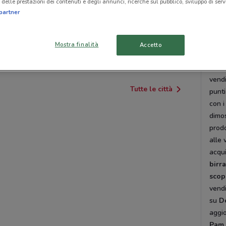
delle prestazioni dei contenuti e degli annunci, ricerche sul pubblico, sviluppo di servi
vendi
partner
buon
NIZZA MONFERRATO
VOGHERA
domi
Veri
Mostra finalità
ALASSIO
ISOLA D'ASTI
Accetto
inolt
servi
vend
Tutte le città
punti
con i
dimos
prodo
alle
acqui
birr
scopr
vendi
su
D
aggio
Pam