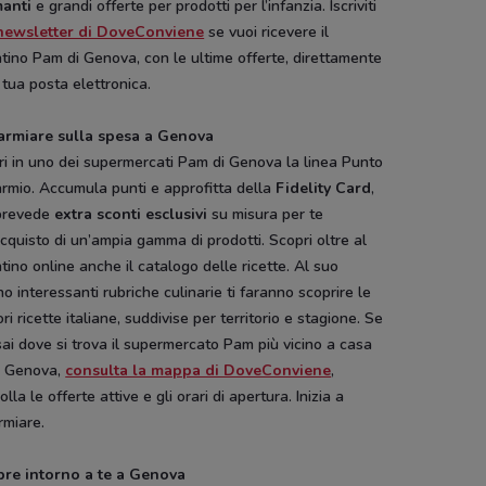
anti
e grandi offerte per prodotti per l’infanzia. Iscriviti
newsletter di DoveConviene
se vuoi ricevere il
tino Pam di Genova, con le ultime offerte, direttamente
 tua posta elettronica.
armiare sulla spesa a Genova
i in uno dei supermercati Pam di Genova la linea Punto
rmio. Accumula punti e approfitta della
Fidelity Card
,
prevede
extra sconti esclusivi
su misura per te
acquisto di un’ampia gamma di prodotti. Scopri oltre al
tino online anche il catalogo delle ricette. Al suo
no interessanti rubriche culinarie ti faranno scoprire le
ori ricette italiane, suddivise per territorio e stagione. Se
ai dove si trova il supermercato Pam più vicino a casa
a Genova,
consulta la mappa di DoveConviene
,
olla le offerte attive e gli orari di apertura. Inizia a
rmiare.
re intorno a te a Genova