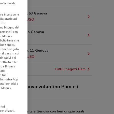
872 m
ro Sito web.
Via Ruspoli, 53 Genova
are inserzioni e
bile grazie ad
944 m
CHIUSO
sulle
amo bisogno del
Corso Torino Genova
 personali con
o a Menu >
1 km
bblicitarie che
vigazione su
e hai navigato
Via Manuzio, 11 Genova
(nel caso in cui
2.1 km
CHIUSO
ificativi del
ettività e le
stra Privacy
Tutti i negozi Pam
cato,
e tue
la nostra App.
nti generici e
 sconti del nuovo volantino Pam e i
 a Menu >
ozi
 Genova
fini
sonalizzati,
ruppo Pam è presente a Genova con ben cinque punti