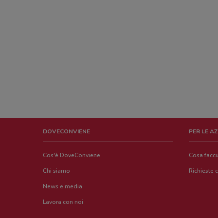
DOVECONVIENE
PER LE A
Cos'è DoveConviene
Cosa facc
Chi siamo
Richieste 
News e media
Lavora con noi