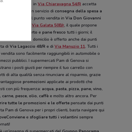
zi.
ta: il negozio sito in
Via Chiaravagna 54/R
accetta
i pasto
e offre un servizio di
consegna della spesa a
cilio
, così come il punto vendita in
Via Don Giovanni
tà 6/R
e quello di
Via Galata 50B/r
, il quale propone
re
menù da asporto
e
pane fresco
tutti i giorni; il
zio di consegna a domicilio è offerto anche dai punti
ita di
Via Lagaccio 48/R
e di
Via Manuzio 11
. Tutti i
 vendita sono facilmente raggiungibili in automobile o
 mezzi pubblici.
I supermercati Pam di Genova si
trano i posti giusti per riempire il tuo carrello con
tti di alta qualità senza rinunciare al risparmio, grazie
 vantaggiose
promozioni
applicate ai prodotti che
sti con più frequenza:
acqua
,
pasta
,
pizza
,
pane
,
vino
,
a
,
carne
,
pesce
,
olio
,
caffè
e molto altro ancora. Per
ire tutte le promozioni e le offerte
pensate dai punti
ta Pam di Genova per i propri clienti, basta navigare qui
oveConviene
e
sfogliare tutti i volantini
sempre
rnati!
è un’insegna di supermercati del
Gruppo Panorama
,