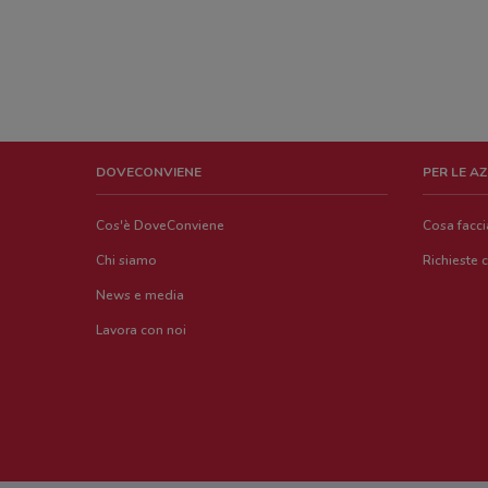
DOVECONVIENE
PER LE A
Cos'è DoveConviene
Cosa facc
Chi siamo
Richieste 
News e media
Lavora con noi