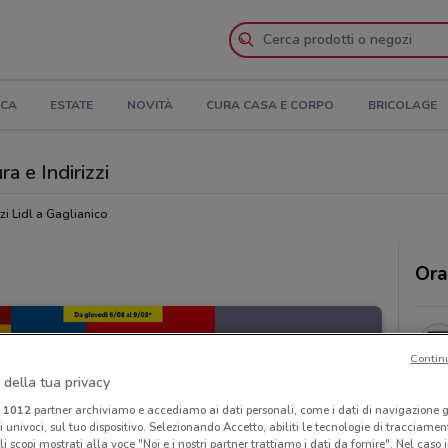
ICA
ESTATE
NOVITÀ
CURA CASA E CORPO
BRICOLAGE
ra e Indirizzi
i Lidl a Gaglianico
Ora
Contin
 della tua privacy
i
1012
partner archiviamo e accediamo ai dati personali, come i dati di navigazione g
ri univoci, sul tuo dispositivo. Selezionando Accetto, abiliti le tecnologie di tracciame
li scopi mostrati alla voce "Noi e i nostri partner trattiamo i dati da fornire". Nel caso 