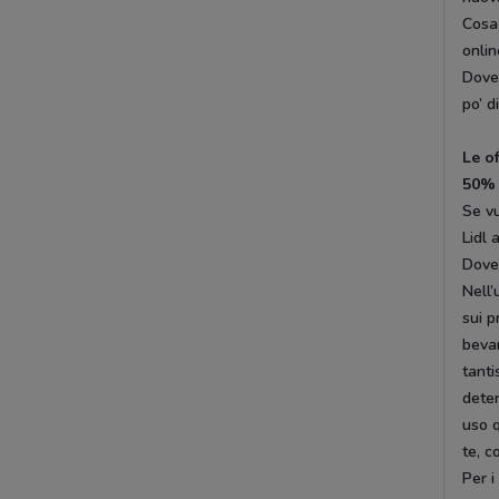
Cosa 
onlin
DoveC
po’ d
Le o
50%
Se vu
Lidl 
Dove
Nell’
sui p
beva
tanti
deter
uso q
te, c
Per i