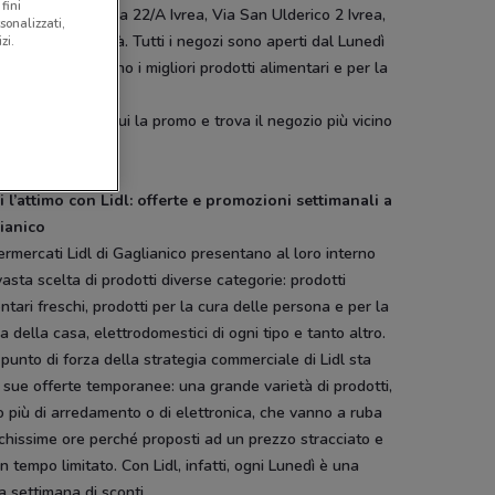
fini
na, Via Strusiglia 22/A Ivrea, Via San Ulderico 2 Ivrea,
sonalizzati,
olombo 1 Santhià. Tutti i negozi sono aperti dal Lunedì
zi.
Domenica e offrono i migliori prodotti alimentari e per la
a prezzi scontati.
aspetti? Cerca qui la promo e trova il negozio più vicino
i l’attimo con Lidl: offerte e promozioni settimanali a
ianico
ermercati Lidl di Gaglianico presentano al loro interno
asta scelta di prodotti diverse categorie: prodotti
ntari freschi, prodotti per la cura delle persona e per la
ia della casa, elettrodomestici di ogni tipo e tanto altro.
 punto di forza della strategia commerciale di Lidl sta
 sue offerte temporanee: una grande varietà di prodotti,
o più di arredamento o di elettronica, che vanno a ruba
chissime ore perché proposti ad un prezzo stracciato e
n tempo limitato. Con Lidl, infatti, ogni Lunedì è una
 settimana di sconti.