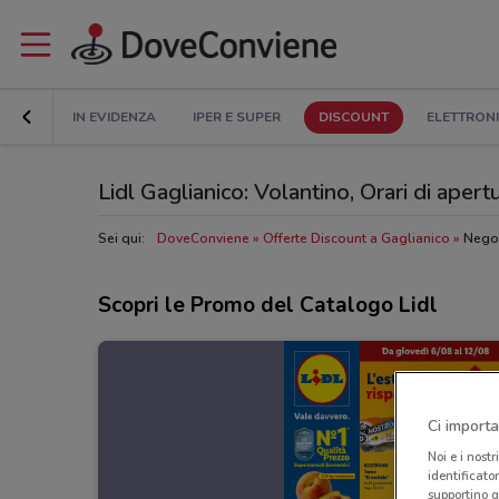
IN EVIDENZA
IPER E SUPER
DISCOUNT
ELETTRON
Lidl Gaglianico: Volantino, Orari di apertu
Sei qui:
DoveConviene
Offerte Discount a Gaglianico
Negoz
Scopri le Promo del Catalogo Lidl
Ci importa
Noi e i nostr
identificato
supportino g