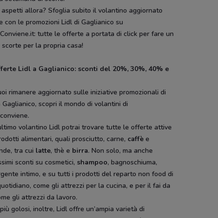
aspetti allora? Sfoglia subito il volantino aggiornato
e con le promozioni Lidl di Gaglianico su
onviene.it: tutte le offerte a portata di click per fare un
i scorte per la propria casa!
fferte Lidl a Gaglianico: sconti del 20%, 30%, 40% e
oi rimanere aggiornato sulle iniziative promozionali di
a Gaglianico, scopri il mondo di volantini di
conviene.
ultimo volantino Lidl potrai trovare tutte le offerte attive
rodotti alimentari, quali prosciutto, carne,
caffè
e
nde, tra cui
latte
, thè e
birra
. Non solo, ma anche
ssimi sconti su cosmetici,
shampoo
, bagnoschiuma,
gente intimo, e su tutti i prodotti del reparto non food di
uotidiano, come gli attrezzi per la cucina, e per il fai da
ome gli attrezzi da lavoro.
 più golosi, inoltre, Lidl offre un’ampia varietà di