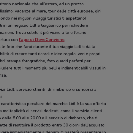
rritorio nazionale che all’estero, ad un prezzo
lissimo: vacanze al mare, tour delle città europee, giri
ondo nei migliori villaggi turistici ti aspettano!
i in un negozio Lidl a Gaglianico per richiedere
mazioni. Trova subito il più vicino a te e l’orario
ertura con
l’app di DoveConviene
.
 le foto che farai durante il tuo viaggio Lidl ti dà la
bilità di creare tanti ricordi e idee regalo: veri e propri
ibri, stampe fotografiche, foto quadri perfetti per
iudere tutti i momenti più belli e indimenticabili vissuti in
nza.
vizi Lidl: servizio clienti, di rimborso e concorsi a
i
 caratteristica peculiare del marchio Lidl è la sua offerta
a molteplicità di servizi dedicati, come il servizio clienti
o dalle 8.00 alle 20.00 e il servizio di rimborso, che ti
tte di restituire il prodotto entro 30 giorni dall'acquisto
evere immediatamente il denaro, ti basterà presentare lo