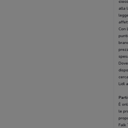
cioc
alla 
legge
affet
Con L
punti
brand
prezz
spes
Dovec
dispo
cerca
Lidl 
Part
È onl
le pr
propo
Falk 