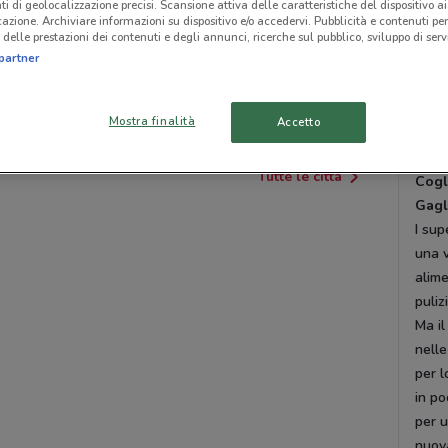
ti di geolocalizzazione precisi. Scansione attiva delle caratteristiche del dispositivo ai 
Cremo
icazione. Archiviare informazioni su dispositivo e/o accedervi. Pubblicità e contenuti per
Via C
delle prestazioni dei contenuti e degli annunci, ricerche sul pubblico, sviluppo di servi
RIVAROLO
CHIVASSO
partner
alla 
CANAVESE
casa 
Cosa 
ARONA
VARALLO POMBIA
Mostra finalità
Accetto
a te!
Tutte le città
Cogl
Gagl
I sup
una v
alime
puliz
Ma il
nelle
per l
in po
per u
nuova