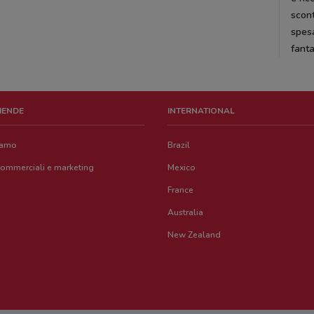
scont
spesa
fanta
ZIENDE
INTERNATIONAL
iamo
Brazil
commerciali e marketing
Mexico
France
Australia
New Zealand