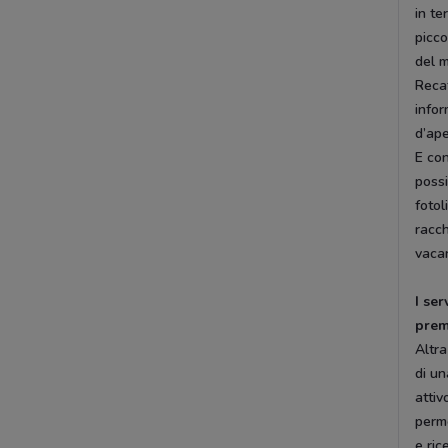
in te
picco
del m
Recat
infor
d’ap
E con
possi
fotol
racch
vaca
I ser
prem
Altra
di un
attiv
perme
e ric