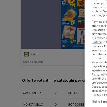
tecnologie d
Puoi accede
sul link Mos
Per maggiori
Permettici d
offerte per 
una serie di
piattaforme 
tuo consenso
Partners
in 
Privacy > Pe
visualizzera
Lidl
piattaforme 
in un sito d
Scade mercoledì
abbia fornit
dispositivo,
esperienze a
Policy. Inolt
scientifiche
Offerte volantini e cataloghi per città nelle vi
preferenze 
Cosa succede
probabilmen
GAGLIANICO
BIELLA
Privacy > Pe
Noi e i no
MONCRIVELLO
BORGOSESIA