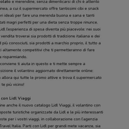
colato
e merendine, senza dimenticarsi di chi è attento
linea, a cui il supermercato offre tantissimi cibi e snack
ri ideali per fare una merenda buona e sana e tanti
tati magri perfetti per una dieta senza troppe rinunce.
idl l’esperienza di spesa diventa più piacevole: nei suoi
 vendita troverai sia prodotti di tradizione italiana e dei
 più conosciuti, sia prodotti a marchio proprio, il tutto a
i altamente competitivi che ti permetteranno di fare
a risparmiando.
onviene ti aiuta in questo e ti mette sempre a
sizione il volantino aggiornato direttamente online:
 allora qui tutte le promo attive e trova il supermercato
a te più vicino!
i con Lidl Viaggi
ine anche il nuovo catalogo Lidl Viaggi, il volantino con
oposte turistiche organizzate da Lidl e le più interessanti
ste per i vostri viaggi, in collaborazione con l’agenzia
Travel Italia. Parti con Lidl per grandi mete vacanze, sia