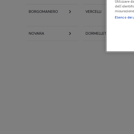
Utilizzare da
dell’identif
misurazione 
BORGOMANERO
VERCELLI
Elenco dei 
NOVARA
DORMELLETTO