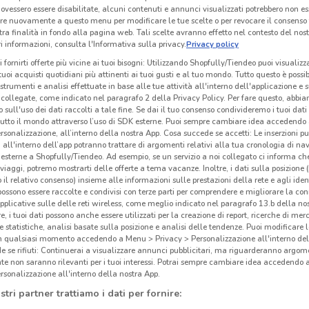
ovessero essere disabilitate, alcuni contenuti e annunci visualizzati potrebbero non ess
re nuovamente a questo menu per modificare le tue scelte o per revocare il consenso
tra finalità in fondo alla pagina web. Tali scelte avranno effetto nel contesto del nost
 informazioni, consulta l'Informativa sulla privacy.
Privacy policy
i fornirti offerte più vicine ai tuoi bisogni: Utilizzando Shopfully/Tiendeo puoi visualizz
i tuoi acquisti quotidiani più attinenti ai tuoi gusti e al tuo mondo. Tutto questo è possi
 strumenti e analisi effettuate in base alle tue attività all'interno dell'applicazione e 
collegate, come indicato nel paragrafo 2 della Privacy Policy. Per fare questo, abbi
 sull'uso dei dati raccolti a tale fine. Se dai il tuo consenso condivideremo i tuoi dati
tutto il mondo attraverso l’uso di SDK esterne. Puoi sempre cambiare idea accedend
rsonalizzazione, all’interno della nostra App. Cosa succede se accetti: Le inserzioni pu
i all'interno dell’app potranno trattare di argomenti relativi alla tua cronologia di na
esterne a Shopfully/Tiendeo. Ad esempio, se un servizio a noi collegato ci informa ch
i viaggi, potremo mostrarti delle offerte a tema vacanze. Inoltre, i dati sulla posizione 
1.8 km
o il relativo consenso) insieme alle informazioni sulle prestazioni della rete e agli ident
 possono essere raccolte e condivisi con terze parti per comprendere e migliorare la conn
pplicative sulle delle reti wireless, come meglio indicato nel paragrafo 13.b della no
re, i tuoi dati possono anche essere utilizzati per la creazione di report, ricerche di mer
Gli
 e statistiche, analisi basate sulla posizione e analisi delle tendenze. Puoi modificare l
cinanze
neg
in qualsiasi momento accedendo a Menu > Privacy > Personalizzazione all'interno del
 se rifiuti: Continuerai a visualizzare annunci pubblicitari, ma riguarderanno argome
te non saranno rilevanti per i tuoi interessi. Potrai sempre cambiare idea accedendo
Lidl 
IVREA
PAVONE CANAVESE
rsonalizzazione all'interno della nostra App.
Europ
stri partner trattiamo i dati per fornire:
Biell
ROMAGNANO SESIA
CASTELLAMONTE