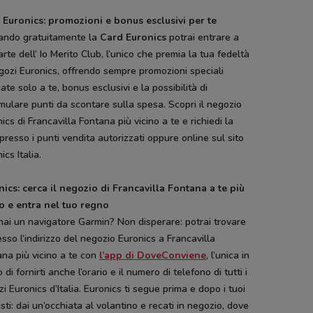
 Euronics: promozioni e bonus esclusivi per te
vando gratuitamente la
Card Euronics
potrai entrare a
arte dell’ Io Merito Club, l’unico che premia la tua fedeltà
gozi Euronics, offrendo sempre promozioni speciali
ate solo a te, bonus esclusivi e la possibilità di
ulare punti da scontare sulla spesa. Scopri il negozio
ics di Francavilla Fontana più vicino a te e richiedi la
presso i punti vendita autorizzati oppure online sul sito
ics Italia.
nics: cerca il negozio di Francavilla Fontana a te più
no e entra nel tuo regno
ai un navigatore Garmin? Non disperare: potrai trovare
esso l’indirizzo del negozio Euronics a Francavilla
na più vicino a te con
l’app di DoveConviene
, l’unica in
 di fornirti anche l’orario e il numero di telefono di tutti i
i Euronics d’Italia. Euronics ti segue prima e dopo i tuoi
sti: dai un’occhiata al volantino e recati in negozio, dove