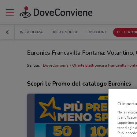
IN EVIDENZA
IPER E SUPER
DISCOUNT
ELETTRON
Euronics Francavilla Fontana: Volantino, O
Sei qui:
DoveConviene
Offerte Elettronica a Francavilla Font
Scopri le Promo del catalogo Euronics
Ci importa
Noi e i nostr
identificato
supportino g
tecnologie d
Puoi accede