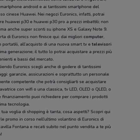
smartphone android e ai tantissimi smartphone del
so cinese Huawei. Nei negozi Euronics, infatti, potrai
re huawei p30 e huawei p30 pro a prezzi imbattili; non
, ma anche super sconti su iphone XS e Galaxy Note 9.
erta di Euronics non finisce qui: dai migliori
computer
,
 o portatili, all’acquisto di una nuova smart tv e
televisori
tima generazione; il tutto lo potrai acquistare a prezzi più
nienti e bassi del mercato.
iendo Euronics scegli anche di godere di tantissimi
ggi: garanzie, assicurazioni e soprattutto un personale
ente competente che potrà consigliarti se acquistare
avatrice con wifi o una classica, tv LED, OLED o QLED, o
 finanziamento puoi richiedere per comprare i prodotti
tima tecnologia.
 tua voglia di shopping è tanta, cosa aspetti? Scopri qui
 le promo in corso nell’ultimo volantino di Euronics di
avilla Fontana e recati subito nel punto vendita a te più
o!