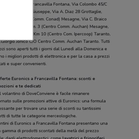
taglie Km 0 800 Francavilla Fontana, Via Colombo 45/C
Marzano Di San Giuseppe, Via A. Diaz 28 Grottaglie,
7 Km. 10 (Centro Comm. Conad) Mesagne, Via C. Braico
arovigno, S.S.7 Km. 3 (Centro Comm. Auchan) Mesagne,
Per Montemesola Km 10 (Centro Com. Ipercoop) Taranto,
.Giorgio Jonico C/O Centro Comm. Auchan Taranto. Tutti
ozi sono aperti tutti i giorni dal Lunedì alla Domenica e
no i migliori prodotti di elettronica e per la casa a prezzi
ati e super convenienti.
fferte Euronics a Francavilla Fontana: sconti e
ozioni e te dedicati
l volantino di DoveConviene è facile rimanere
rnato sulle promozioni attive di Euronics: una formula
essante per trovare una serie di sconti su tantissimi
tti di tutte le categorie merceologiche.
antini di Euronics a Francavilla Fontana presentano una
 gamma di prodotti scontati della metà del prezzo
ale: dagli elettrodomestici, come
lavatrici
e
frigoriferi
,