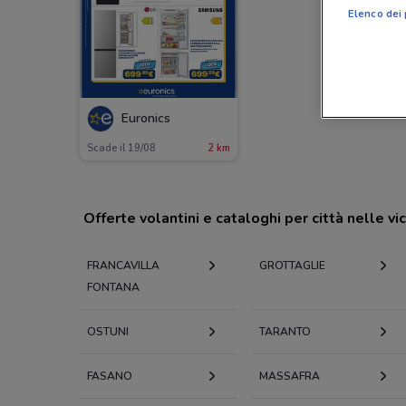
Elenco dei 
Euronics
Scade il 19/08
2 km
Offerte volantini e cataloghi per città nelle vi
FRANCAVILLA
GROTTAGLIE
FONTANA
OSTUNI
TARANTO
FASANO
MASSAFRA