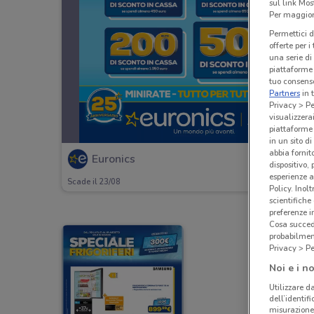
sul link Mos
Per maggiori
Permettici d
offerte per 
una serie di
piattaforme 
tuo consenso
Partners
in 
Privacy > Pe
visualizzera
piattaforme 
in un sito d
abbia fornit
Euronics
dispositivo,
esperienze a
Scade il 23/08
Policy. Inolt
scientifiche
preferenze 
Cosa succede
probabilmen
Privacy > Pe
Noi e i no
Utilizzare da
dell’identif
misurazione 