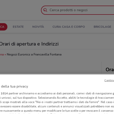
ICA
ESTATE
NOVITÀ
CURA CASA E CORPO
BRICOLAGE
rari di apertura e Indirizzi
ana
Negozi Euronics a Francavilla Fontana
Ora
Contin
 della tua privacy
i
1014
partner archiviamo e accediamo ai dati personali, come i dati di navigazione g
ri univoci, sul tuo dispositivo. Selezionando Accetto, abiliti le tecnologie di tracciame
li scopi mostrati alla voce "Noi e i nostri partner trattiamo i dati da fornire". Nel caso 
ovessero essere disabilitate, alcuni contenuti e annunci visualizzati potrebbero non ess
re nuovamente a questo menu per modificare le tue scelte o per revocare il consenso