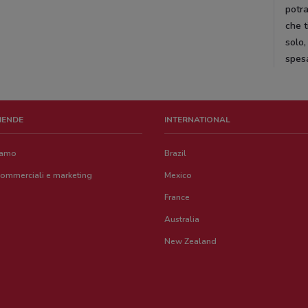
potra
che t
solo,
spes
ZIENDE
INTERNATIONAL
iamo
Brazil
commerciali e marketing
Mexico
France
Australia
New Zealand