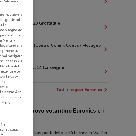
Giuseppe
ro Sito web.
11.4 km
are inserzioni e
bile grazie ad
Via A. Diaz, 28 Grottaglie
sulle
amo bisogno del
13 km
 personali con
o a Menu >
S.S.7 Km. 10 (Centro Comm. Conad) Mesagne
bblicitarie che
vigazione su
19.1 km
e hai navigato
(nel caso in cui
ificativi del
Via C. Braico, 14 Carovigno
ettività e le
20.4 km
stra Privacy
cato,
e tue
Tutti i negozi Euronics
la nostra App.
nti generici e
 a Menu >
 sconti del nuovo volantino Euronics e i
ozi
fini
sonalizzati,
ics è presente in vari punti della città lo trovi in Via Per
zi.