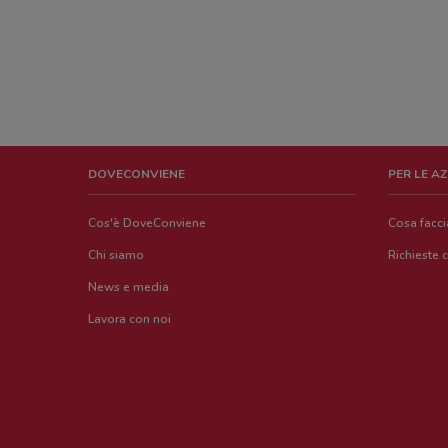
DOVECONVIENE
PER LE A
Cos'è DoveConviene
Cosa facc
Chi siamo
Richieste 
News e media
Lavora con noi