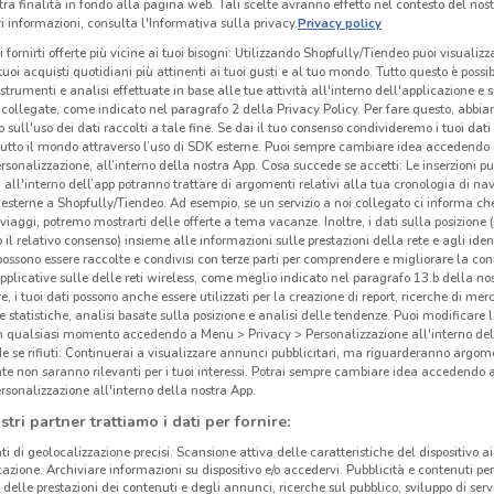
tra finalità in fondo alla pagina web. Tali scelte avranno effetto nel contesto del nost
 informazioni, consulta l'Informativa sulla privacy.
Privacy policy
i fornirti offerte più vicine ai tuoi bisogni: Utilizzando Shopfully/Tiendeo puoi visualizz
i tuoi acquisti quotidiani più attinenti ai tuoi gusti e al tuo mondo. Tutto questo è possi
 strumenti e analisi effettuate in base alle tue attività all'interno dell'applicazione e 
collegate, come indicato nel paragrafo 2 della Privacy Policy. Per fare questo, abbi
 sull'uso dei dati raccolti a tale fine. Se dai il tuo consenso condivideremo i tuoi dati
tutto il mondo attraverso l’uso di SDK esterne. Puoi sempre cambiare idea accedend
rsonalizzazione, all’interno della nostra App. Cosa succede se accetti: Le inserzioni pu
i all'interno dell’app potranno trattare di argomenti relativi alla tua cronologia di na
esterne a Shopfully/Tiendeo. Ad esempio, se un servizio a noi collegato ci informa ch
i viaggi, potremo mostrarti delle offerte a tema vacanze. Inoltre, i dati sulla posizione 
o il relativo consenso) insieme alle informazioni sulle prestazioni della rete e agli ident
 possono essere raccolte e condivisi con terze parti per comprendere e migliorare la conn
pplicative sulle delle reti wireless, come meglio indicato nel paragrafo 13.b della no
2 km
re, i tuoi dati possono anche essere utilizzati per la creazione di report, ricerche di mer
 e statistiche, analisi basate sulla posizione e analisi delle tendenze. Puoi modificare l
in qualsiasi momento accedendo a Menu > Privacy > Personalizzazione all'interno del
 se rifiuti: Continuerai a visualizzare annunci pubblicitari, ma riguarderanno argome
te non saranno rilevanti per i tuoi interessi. Potrai sempre cambiare idea accedendo
rsonalizzazione all'interno della nostra App.
Gli
stri partner trattiamo i dati per fornire:
neg
ti di geolocalizzazione precisi. Scansione attiva delle caratteristiche del dispositivo ai 
icazione. Archiviare informazioni su dispositivo e/o accedervi. Pubblicità e contenuti per
Euron
delle prestazioni dei contenuti e degli annunci, ricerche sul pubblico, sviluppo di servi