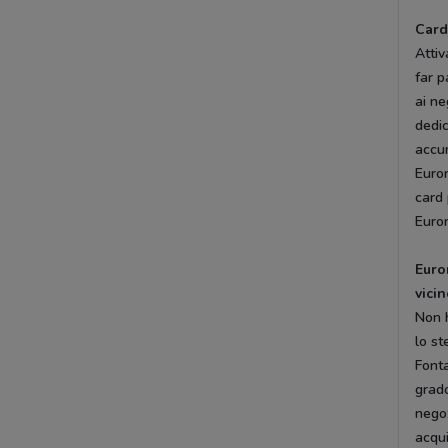
Card
Atti
far p
ai ne
dedic
accum
Euron
card 
Euron
Euro
vici
Non h
lo st
Fonta
grado
negoz
acqui