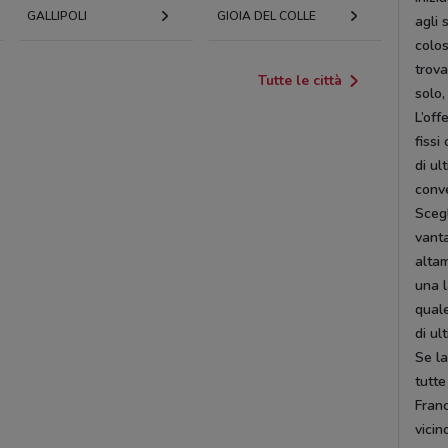
GALLIPOLI
GIOIA DEL COLLE
agli 
colos
trova
Tutte le città
solo
L’off
fissi
di ul
conve
Scegl
vanta
altam
una l
quale
di ul
Se la
tutte
Franc
vicin