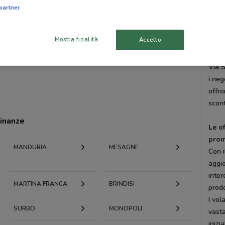
Grot
partner
San 
S.S.
Mostra finalità
Accetto
14 C
Via 
Via S
i neg
offro
scont
cinanze
Le o
prom
MANDURIA
MESAGNE
Con i
aggio
inter
MARTINA FRANCA
BRINDISI
prodo
I vol
SURBO
MONOPOLI
vasta
inizi