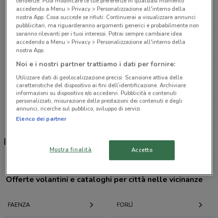
tendenze. Puoi modificare le tue preferenze in qualsiasi momento
Via Emilia Levante, 30 Faenza
accedendo a Menu > Privacy > Personalizzazione all'interno della
2.9 km
CHIUSO
nostra App. Cosa succede se rifiuti: Continuerai a visualizzare annunci
pubblicitari, ma riguarderanno argomenti generici e probabilmente non
saranno rilevanti per i tuoi interessi. Potrai sempre cambiare idea
Via Pisacane, 71 Imola
accedendo a Menu > Privacy > Personalizzazione all'interno della
13.7 km
CHIUSO
nostra App.
Noi e i nostri partner trattiamo i dati per fornire:
Via Amendola, 129 Imola
Utilizzare dati di geolocalizzazione precisi. Scansione attiva delle
16.9 km
CHIUSO
caratteristiche del dispositivo ai fini dell’identificazione. Archiviare
informazioni su dispositivo e/o accedervi. Pubblicità e contenuti
personalizzati, misurazione delle prestazioni dei contenuti e degli
Tutti i negozi LEGO
annunci, ricerche sul pubblico, sviluppo di servizi.
Elenco dei partner
LEGO, offerte e negozi
Mostra finalità
Accetto
Offerte volantini e cataloghi per città nelle vicinanze
FAENZA
FORLÌ