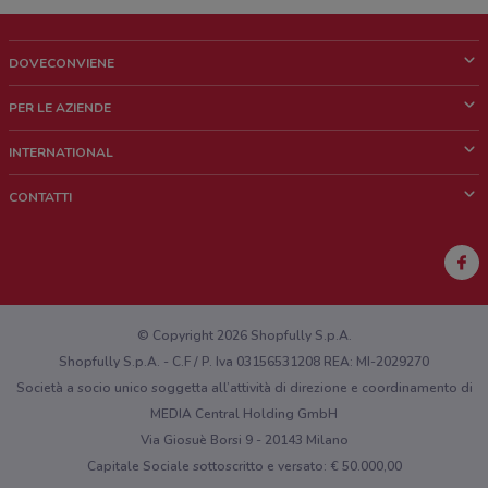
DOVECONVIENE
Cos'è DoveConviene
PER LE AZIENDE
Chi siamo
Cosa facciamo
INTERNATIONAL
News e media
Richieste commerciali e marketing
Brazil
CONTATTI
Lavora con noi
Mexico
Segnalazione punto vendita
France
Segnalazione Volantino
Australia
Hai un malfunzionamento sul web o sull'app?
New Zealand
© Copyright 2026 Shopfully S.p.A.
Shopfully S.p.A. - C.F / P. Iva 03156531208 REA: MI-2029270
Società a socio unico soggetta all’attività di direzione e coordinamento di
MEDIA Central Holding GmbH
Via Giosuè Borsi 9 - 20143 Milano
Capitale Sociale sottoscritto e versato: € 50.000,00