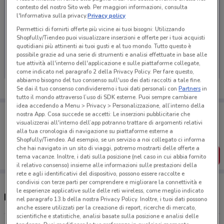
contesto del nostro Sito web. Per maggiori informazioni, consulta
l'Informativa sulla privacy.
Privacy policy
Permettici di fornirti offerte più vicine ai tuoi bisogni: Utilizzando
Shopfully/Tiendeo puoi visualizzare inserzioni e offerte per i tuoi acquisti
Ci dispiace, al momento non abbiamo pubblicato
quotidiani più attinenti ai tuoi gusti e al tuo mondo. Tutto questo è
volantini nella tua zona. Riprova più tardi.
possibile grazie ad una serie di strumenti e analisi effettuate in base alle
tue attività all'interno dell'applicazione e sulle piattaforme collegate,
come indicato nel paragrafo 2 della Privacy Policy. Per fare questo,
abbiamo bisogno del tuo consenso sull'uso dei dati raccolti a tale fine.
Se dai il tuo consenso condivideremo i tuoi dati personali con
Partners
in
tutto il mondo attraverso l’uso di SDK esterne. Puoi sempre cambiare
idea accedendo a Menu > Privacy > Personalizzazione, all’interno della
Porta DoveConviene sempre con te!
nostra App. Cosa succede se accetti: Le inserzioni pubblicitarie che
Puoi trovare le migliori offerte dei negozi vicino a te,
visualizzerai all'interno dell’app potranno trattare di argomenti relativi
salvarle e creare la tua lista del risparmio, comodamente
alla tua cronologia di navigazione su piattaforme esterne a
dal tuo cellulare.
Shopfully/Tiendeo. Ad esempio, se un servizio a noi collegato ci informa
che hai navigato in un sito di viaggi, potremo mostrarti delle offerte a
SCARICA L’APP
tema vacanze. Inoltre, i dati sulla posizione (nel caso in cui abbia fornito
il relativo consenso) insieme alle informazioni sulle prestazioni della
rete e agli identificativi del dispositivo, possono essere raccolte e
condivisi con terze parti per comprendere e migliorare la connettività e
le esperienze applicative sulle delle reti wireless, come meglio indicato
Negozi LEGO a Faenza
nel paragrafo 13.b della nostra Privacy Policy. Inoltre, i tuoi dati possono
anche essere utilizzati per la creazione di report, ricerche di mercato,
scientifiche e statistiche, analisi basate sulla posizione e analisi delle