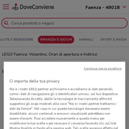
Faenza - 48018
ALUTE E BENESSERE
INFANZIA E GIOCHI
ANIMALI
SPORT E MODA
LEGO Faenza: Volantino, Orari di apertura e Indirizzi
Continua senza accettare
Ultime offerte del volantino LEGO
Ci importa della tua privacy
Noi e i nostri
1012
partner archiviamo e accediamo ai dati personali,
come i dati di navigazione gli o identificatori univoci, sul tuo dispositivo.
Selezionando Accetto, abiliti le tecnologie di tracciamento affinché
supportino gli scopi mostrati alla voce "Noi e i nostri partner trattiamo i
dati da fornire". Nel caso in cui queste tecnologie dovessero essere
disabilitate, alcuni contenuti e annunci visualizzati potrebbero non
essere rilevanti. Puoi accedere nuovamente a questo menu per
modificare le tue scelte o per revocare il consenso facendo clic sul link
Mostra finalità in fondo alla pagina web. Tali scelte avranno effetto nel