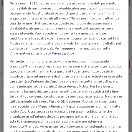
Noi e i nostri
1012
partner archiviamo e accediamo ai dati personali,
come i dati di navigazione gli o identificatori univoci, sul tuo dispositivo.
Io Bimbo
Selezionando Accetto, abiliti le tecnologie di tracciamento affinché
supportino gli scopi mostrati alla voce "Noi e i nostri partner trattiamo i
Scade il 16/08
1.9 km
dati da fornire". Nel caso in cui queste tecnologie dovessero essere
disabilitate, alcuni contenuti e annunci visualizzati potrebbero non
essere rilevanti. Puoi accedere nuovamente a questo menu per
Porta DoveConviene sempre con te!
modificare le tue scelte o per revocare il consenso facendo clic sul link
Mostra finalità in fondo alla pagina web. Tali scelte avranno effetto nel
Puoi trovare le migliori offerte dei negozi vicino a te,
contesto del nostro Sito web. Per maggiori informazioni, consulta
salvarle e creare la tua lista del risparmio, comodamente
l'Informativa sulla privacy.
Privacy policy
dal tuo cellulare.
Permettici di fornirti offerte più vicine ai tuoi bisogni: Utilizzando
SCARICA L’APP
Shopfully/Tiendeo puoi visualizzare inserzioni e offerte per i tuoi acquisti
quotidiani più attinenti ai tuoi gusti e al tuo mondo. Tutto questo è
possibile grazie ad una serie di strumenti e analisi effettuate in base alle
tue attività all'interno dell'applicazione e sulle piattaforme collegate,
come indicato nel paragrafo 2 della Privacy Policy. Per fare questo,
Negozi Io Bimbo a Fabriano
abbiamo bisogno del tuo consenso sull'uso dei dati raccolti a tale fine.
Se dai il tuo consenso condivideremo i tuoi dati personali con
Partners
in
tutto il mondo attraverso l’uso di SDK esterne. Puoi sempre cambiare
Via Bruno Buozzi, 34 A/B Fabriano
idea accedendo a Menu > Privacy > Personalizzazione, all’interno della
nostra App. Cosa succede se accetti: Le inserzioni pubblicitarie che
1.9 km
CHIUSO
visualizzerai all'interno dell’app potranno trattare di argomenti relativi
alla tua cronologia di navigazione su piattaforme esterne a
Shopfully/Tiendeo. Ad esempio, se un servizio a noi collegato ci informa
Tutti i negozi Io Bimbo
che hai navigato in un sito di viaggi, potremo mostrarti delle offerte a