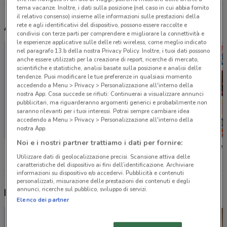
tema vacanze. Inoltre, i dati sulla posizione (nel caso in cui abbia fornito
il relativo consenso) insieme alle informazioni sulle prestazioni della
rete e agli identificativi del dispositivo, possono essere raccolte e
Altri volantini nelle vicinanze
condivisi con terze parti per comprendere e migliorare la connettività e
le esperienze applicative sulle delle reti wireless, come meglio indicato
nel paragrafo 13.b della nostra Privacy Policy. Inoltre, i tuoi dati possono
anche essere utilizzati per la creazione di report, ricerche di mercato,
scientifiche e statistiche, analisi basate sulla posizione e analisi delle
tendenze. Puoi modificare le tue preferenze in qualsiasi momento
accedendo a Menu > Privacy > Personalizzazione all'interno della
nostra App. Cosa succede se rifiuti: Continuerai a visualizzare annunci
pubblicitari, ma riguarderanno argomenti generici e probabilmente non
saranno rilevanti per i tuoi interessi. Potrai sempre cambiare idea
accedendo a Menu > Privacy > Personalizzazione all'interno della
nostra App.
Noi e i nostri partner trattiamo i dati per fornire:
CycleBand
Giocheria
Giocher
Utilizzare dati di geolocalizzazione precisi. Scansione attiva delle
caratteristiche del dispositivo ai fini dell’identificazione. Archiviare
informazioni su dispositivo e/o accedervi. Pubblicità e contenuti
personalizzati, misurazione delle prestazioni dei contenuti e degli
annunci, ricerche sul pubblico, sviluppo di servizi.
Nuovi prodotti da provare
Elenco dei partner