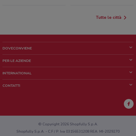
Tutte le città
DOVECONVIENE
Cos'è DoveConviene
PER LE AZIENDE
Chi siamo
Cosa facciamo
INTERNATIONAL
News e media
Richieste commerciali e marketing
Brazil
CONTATTI
Lavora con noi
Mexico
Segnalazione punto vendita
France
Segnalazione Volantino
Australia
Hai un malfunzionamento sul web o sull'app?
New Zealand
© Copyright 2026 Shopfully S.p.A.
Shopfully S.p.A. - C.F / P. Iva 03156531208 REA: MI-2029270