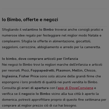
Io Bimbo, offerte e negozi
Sfogliando il
volantino Io Bimbo
troverai anche consigli pratici e
numerose idee regalo per festeggiare nel miglior modo Natale e
compleanni. Sfoglia le offerte in alimentazione, giocattoli,
seggioloni, carrozzine, abbigliamento e arredo per la cameretta.
Io bimbo, dove comprare articoli per l’infanzia
Nei negozi Io Bimbo trovi le migliori marche dell’infanzia e articoli
per neonati.
Picci, Foppapedretti, Plasmon, Mellin, Chicco,
Inglesina, Fisher Price
sono solo alcune delle grandi firme che
espongono i loro prodotti di qualità nei punti vendita Io Bimbo.
Consulta gli
orari di apertura
con l’
app di DoveConviene
e
verifica se il
negozio
Io Bimbo
vicino alla tua città è aperto la
domenica, potresti approfittare proprio di questo fine settimana per
comprare al miglior prezzo ciò di cui hai bisogno.