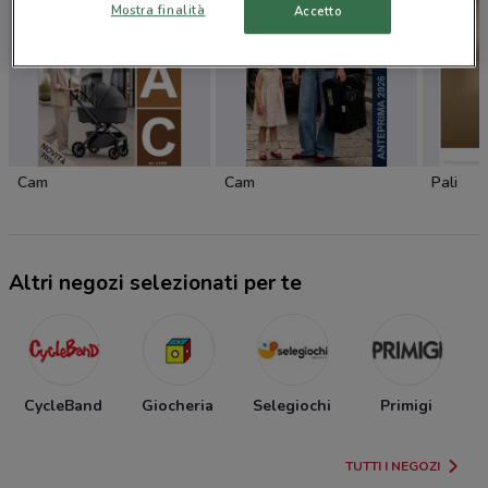
Mostra finalità
Accetto
Cam
Cam
Pali
Altri negozi selezionati per te
CycleBand
Giocheria
Selegiochi
Primigi
TUTTI I NEGOZI