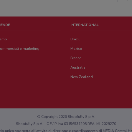
ZIENDE
INTERNATIONAL
iamo
Brazil
commerciali e marketing
Mexico
France
Australia
New Zealand
© Copyright 2026 Shopfully S.p.A.
Shopfully S.p.A. - C.F / P. Iva 03156531208 REA: MI-2029270
cio unico soggetta all’attività di direzione e coordinamento di MEDIA Central