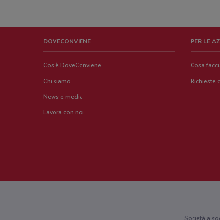
DOVECONVIENE
PER LE A
Cos'è DoveConviene
Cosa facc
Chi siamo
Richieste 
News e media
Lavora con noi
Società a so