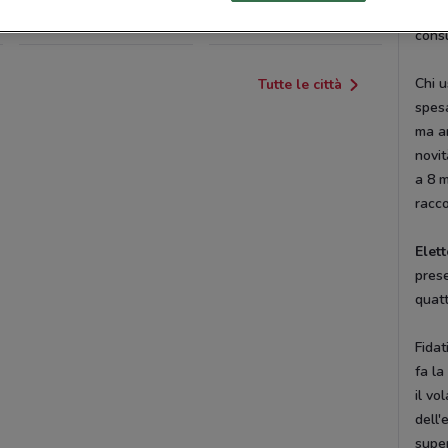
innov
MARCHE
cons
Chi 
Tutte le città
spesa
ma an
novit
a 8 m
racc
Elet
prese
quatt
Fidat
fa la
il vo
dell'
super