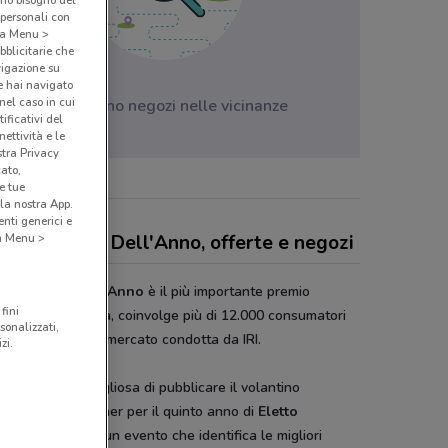
amo bisogno del
 personali con
o a Menu >
bblicitarie che
vigazione su
e hai navigato
(nel caso in cui
Non ci sono negozi nelle vicinanze
ificativi del
ettività e le
stra Privacy
cato,
e tue
la nostra App.
nti generici e
tto Prodotto Dell'Anno, offerte e negozi
 a Menu >
to Prodotto Dell'Anno
è il più importante premio
fini
nnovazione in Italia, coinvolge più di 12.000 consumatori
sonalizzati,
te una ricerca di mercato condotta da IRI.
zi.
onviene è orgogliosa di pubblicare il volantino
sere media partner per il quinto anno di
Eletto
otto dell’Anno
, un evento che identifica le migliori