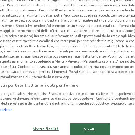
collegate, come indicato nel paragrafo 2 della Privacy Policy. Per fare questo, abbi
 sull'uso dei dati raccolti a tale fine. Se dai il tuo consenso condivideremo i tuoi dati
tutto il mondo attraverso l’uso di SDK esterne. Puoi sempre cambiare idea accedend
rsonalizzazione, all’interno della nostra App. Cosa succede se accetti: Le inserzioni pu
i all'interno dell’app potranno trattare di argomenti relativi alla tua cronologia di na
esterne a Shopfully/Tiendeo. Ad esempio, se un servizio a noi collegato ci informa ch
ato volantini nella tua zona. Riprova più tardi.
i viaggi, potremo mostrarti delle offerte a tema vacanze. Inoltre, i dati sulla posizione 
o il relativo consenso) insieme alle informazioni sulle prestazioni della rete e agli ident
 possono essere raccolte e condivisi con terze parti per comprendere e migliorare la conn
pplicative sulle delle reti wireless, come meglio indicato nel paragrafo 13.b della no
re, i tuoi dati possono anche essere utilizzati per la creazione di report, ricerche di mer
 e statistiche, analisi basate sulla posizione e analisi delle tendenze. Puoi modificare l
in qualsiasi momento accedendo a Menu > Privacy > Personalizzazione all'interno del
 se rifiuti: Continuerai a visualizzare annunci pubblicitari, ma riguarderanno argome
Ele
te non saranno rilevanti per i tuoi interessi. Potrai sempre cambiare idea accedendo
cinanze
rsonalizzazione all'interno della nostra App.
stri partner trattiamo i dati per fornire:
Elet
TOLENTINO
JESI
ti di geolocalizzazione precisi. Scansione attiva delle caratteristiche del dispositivo ai 
all'I
icazione. Archiviare informazioni su dispositivo e/o accedervi. Pubblicità e contenuti per
trami
delle prestazioni dei contenuti e degli annunci, ricerche sul pubblico, sviluppo di servi
MACERATA
FOLIGNO
partner
Dovec
OSIMO
FANO
ed es
Mostra finalità
Accetto
Prod
CIVITANOVA
PESARO