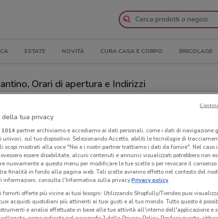
ICA
ESTATE
NOVITÀ
CURA CASA E CORPO
BRICOLAGE
tino, Orari di apertura e Indirizzi
zi Eletto Prodotto Dell'Anno a Fabriano
Contin
 della tua privacy
Neg
i
1014
partner archiviamo e accediamo ai dati personali, come i dati di navigazione g
dotto Dell'Anno
Fab
ri univoci, sul tuo dispositivo. Selezionando Accetto, abiliti le tecnologie di tracciame
li scopi mostrati alla voce "Noi e i nostri partner trattiamo i dati da fornire". Nel caso 
ovessero essere disabilitate, alcuni contenuti e annunci visualizzati potrebbero non ess
re nuovamente a questo menu per modificare le tue scelte o per revocare il consenso
tra finalità in fondo alla pagina web. Tali scelte avranno effetto nel contesto del nost
 informazioni, consulta l'Informativa sulla privacy.
Privacy policy
i fornirti offerte più vicine ai tuoi bisogni: Utilizzando Shopfully/Tiendeo puoi visualizz
i tuoi acquisti quotidiani più attinenti ai tuoi gusti e al tuo mondo. Tutto questo è possi
 strumenti e analisi effettuate in base alle tue attività all'interno dell'applicazione e 