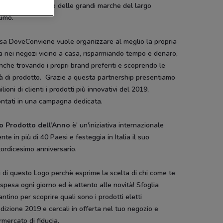
azioni di prodotto delle grandi marche del largo
umo.
usa DoveConviene vuole organizzare al meglio la propria
 nei negozi vicino a casa, risparmiando tempo e denaro,
che trovando i propri brand preferiti e scoprendo le
à di prodotto. Grazie a questa partnership presentiamo
ilioni di clienti i prodotti più innovativi del 2019,
ontati in una campagna dedicata.
to Prodotto dell’Anno
è' un'iniziativa internazionale
nte in più di 40 Paesi e festeggia in Italia il suo
ordicesimo anniversario.
i di questo Logo perchè esprime la scelta di chi come te
 spesa ogni giorno ed è attento alle novità! Sfoglia
lantino per scoprire quali sono i prodotti eletti
edizione 2019 e cercali in offerta nel tuo negozio e
mercato di fiducia.