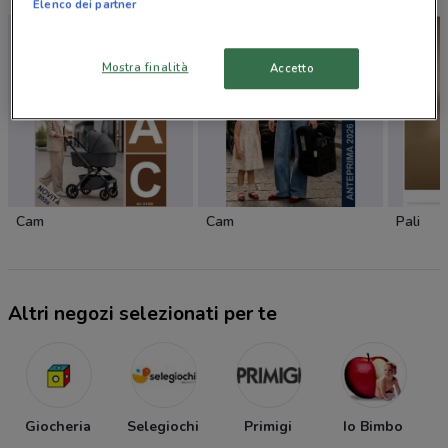
Elenco dei partner
Mostra finalità
Accetto
Cam
Cam
Pali
Altri negozi selezionati per te
Giocheria
Selegiochi
Primigi
Io Bimbo