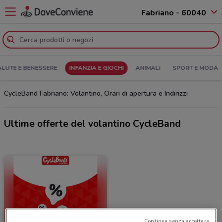
Fabriano - 60040
ALUTE E BENESSERE
INFANZIA E GIOCHI
ANIMALI
SPORT E MODA
CycleBand Fabriano: Volantino, Orari di apertura e Indirizzi
Ultime offerte del volantino CycleBand
Continua senza accettare