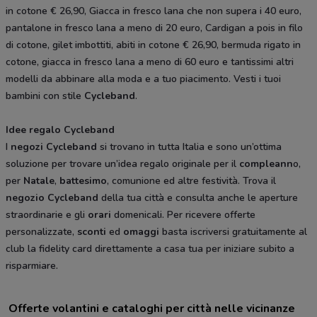
in cotone € 26,90, Giacca in fresco lana che non supera i 40 euro,
pantalone in fresco lana a meno di 20 euro, Cardigan a pois in filo
di cotone, gilet imbottiti, abiti in cotone € 26,90, bermuda rigato in
cotone, giacca in fresco lana a meno di 60 euro e tantissimi altri
modelli da abbinare alla moda e a tuo piacimento. Vesti i tuoi
bambini con stile
Cycleband
.
Idee regalo
Cycleband
I
negozi
Cycleband
si trovano in tutta Italia e sono un’ottima
soluzione per trovare un’idea regalo originale per il
compleann
o,
per
Natale
,
battesimo
, comunione ed altre festività. Trova il
negozio Cycleband
della tua città e consulta anche le aperture
straordinarie e gli
orari
domenicali. Per ricevere offerte
personalizzate,
sconti
ed
omaggi
basta iscriversi gratuitamente al
club la fidelity card direttamente a casa tua per iniziare subito a
risparmiare.
Offerte volantini e cataloghi per città nelle vicinanze