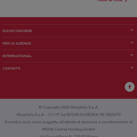
DOVECONVIENE
Cos'è DoveConviene
PER LE AZIENDE
Chi siamo
Cosa facciamo
INTERNATIONAL
News e media
Richieste commerciali e marketing
Brazil
CONTATTI
Lavora con noi
Mexico
Segnalazione punto vendita
France
Segnalazione Volantino
Australia
Hai un malfunzionamento sul web o sull'app?
New Zealand
© Copyright 2026 Shopfully S.p.A.
Shopfully S.p.A. - C.F / P. Iva 03156531208 REA: MI-2029270
Società a socio unico soggetta all’attività di direzione e coordinamento di
MEDIA Central Holding GmbH
Via Giosuè Borsi 9 - 20143 Milano