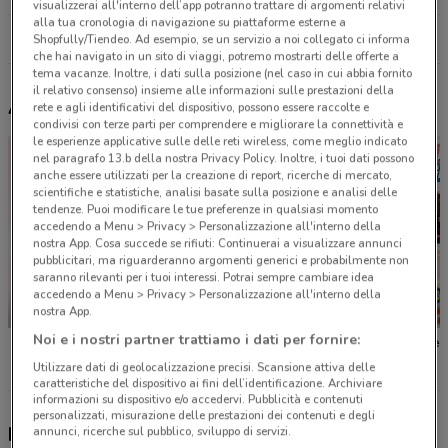
visualizzerai all'interno dell’app potranno trattare di argomenti relativi
alla tua cronologia di navigazione su piattaforme esterne a
Tutti i negozi CycleBand
Shopfully/Tiendeo. Ad esempio, se un servizio a noi collegato ci informa
che hai navigato in un sito di viaggi, potremo mostrarti delle offerte a
tema vacanze. Inoltre, i dati sulla posizione (nel caso in cui abbia fornito
il relativo consenso) insieme alle informazioni sulle prestazioni della
Altri volantini nelle vicinanze
rete e agli identificativi del dispositivo, possono essere raccolte e
condivisi con terze parti per comprendere e migliorare la connettività e
le esperienze applicative sulle delle reti wireless, come meglio indicato
nel paragrafo 13.b della nostra Privacy Policy. Inoltre, i tuoi dati possono
anche essere utilizzati per la creazione di report, ricerche di mercato,
scientifiche e statistiche, analisi basate sulla posizione e analisi delle
tendenze. Puoi modificare le tue preferenze in qualsiasi momento
accedendo a Menu > Privacy > Personalizzazione all'interno della
nostra App. Cosa succede se rifiuti: Continuerai a visualizzare annunci
pubblicitari, ma riguarderanno argomenti generici e probabilmente non
saranno rilevanti per i tuoi interessi. Potrai sempre cambiare idea
accedendo a Menu > Privacy > Personalizzazione all'interno della
-5 GIORNI
-5 GIORNI
nostra App.
Noi e i nostri partner trattiamo i dati per fornire:
Giocheria
Giocheria
Giocher
Utilizzare dati di geolocalizzazione precisi. Scansione attiva delle
caratteristiche del dispositivo ai fini dell’identificazione. Archiviare
informazioni su dispositivo e/o accedervi. Pubblicità e contenuti
personalizzati, misurazione delle prestazioni dei contenuti e degli
Nuovi prodotti da provare
annunci, ricerche sul pubblico, sviluppo di servizi.