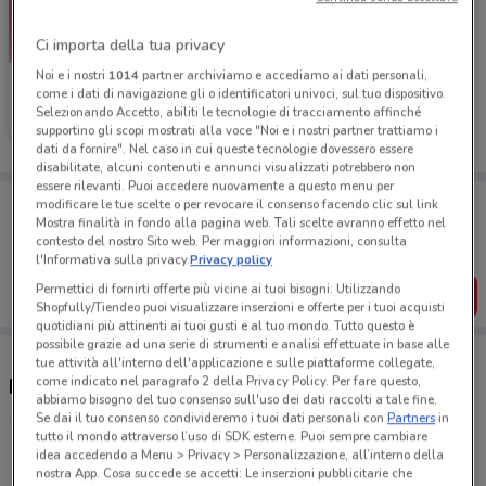
Ci importa della tua privacy
Noi e i nostri
1014
partner archiviamo e accediamo ai dati personali,
CycleBand
come i dati di navigazione gli o identificatori univoci, sul tuo dispositivo.
Selezionando Accetto, abiliti le tecnologie di tracciamento affinché
Scade il 19/05
503 m
supportino gli scopi mostrati alla voce "Noi e i nostri partner trattiamo i
dati da fornire". Nel caso in cui queste tecnologie dovessero essere
disabilitate, alcuni contenuti e annunci visualizzati potrebbero non
essere rilevanti. Puoi accedere nuovamente a questo menu per
Porta DoveConviene sempre con te!
modificare le tue scelte o per revocare il consenso facendo clic sul link
Puoi trovare le migliori offerte dei negozi vicino a te,
Mostra finalità in fondo alla pagina web. Tali scelte avranno effetto nel
salvarle e creare la tua lista del risparmio, comodamente
contesto del nostro Sito web. Per maggiori informazioni, consulta
dal tuo cellulare.
l'Informativa sulla privacy.
Privacy policy
Permettici di fornirti offerte più vicine ai tuoi bisogni: Utilizzando
SCARICA L’APP
Shopfully/Tiendeo puoi visualizzare inserzioni e offerte per i tuoi acquisti
quotidiani più attinenti ai tuoi gusti e al tuo mondo. Tutto questo è
possibile grazie ad una serie di strumenti e analisi effettuate in base alle
tue attività all'interno dell'applicazione e sulle piattaforme collegate,
come indicato nel paragrafo 2 della Privacy Policy. Per fare questo,
Negozi CycleBand a Fabriano
abbiamo bisogno del tuo consenso sull'uso dei dati raccolti a tale fine.
Se dai il tuo consenso condivideremo i tuoi dati personali con
Partners
in
tutto il mondo attraverso l’uso di SDK esterne. Puoi sempre cambiare
Viale G. Miliani 2 Fabriano
idea accedendo a Menu > Privacy > Personalizzazione, all’interno della
502 m
nostra App. Cosa succede se accetti: Le inserzioni pubblicitarie che