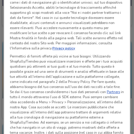
come i dati di navigazione gli o identificatori univoci, sul tuo dispositivo.
Selezionando Accetto, abiliti le tecnologie di tracciamento affinché
McDonald's
supportino gli scopi mostrati alla voce "Noi e i nostri partner trattiamo i
dati da fornire". Nel caso in cui queste tecnologie dovessero essere
Scade domenica
2.3 km
disabilitate, alcuni contenuti e annunci visualizzati potrebbero non
essere rilevanti. Puoi accedere nuovamente a questo menu per
modificare le tue scelte o per revocare il consenso facendo clic sul link
Mostra finalità in fondo alla pagina web. Tali scelte avranno effetto nel
contesto del nostro Sito web. Per maggiori informazioni, consulta
l'Informativa sulla privacy.
Privacy policy
Permettici di fornirti offerte più vicine ai tuoi bisogni: Utilizzando
Shopfully/Tiendeo puoi visualizzare inserzioni e offerte per i tuoi acquisti
quotidiani più attinenti ai tuoi gusti e al tuo mondo. Tutto questo è
possibile grazie ad una serie di strumenti e analisi effettuate in base alle
tue attività all'interno dell'applicazione e sulle piattaforme collegate,
come indicato nel paragrafo 2 della Privacy Policy. Per fare questo,
abbiamo bisogno del tuo consenso sull'uso dei dati raccolti a tale fine.
Se dai il tuo consenso condivideremo i tuoi dati personali con
Partners
in
-2 GIORNI
-2 GIORNI
tutto il mondo attraverso l’uso di SDK esterne. Puoi sempre cambiare
idea accedendo a Menu > Privacy > Personalizzazione, all’interno della
McDonald's
McDonald's
nostra App. Cosa succede se accetti: Le inserzioni pubblicitarie che
visualizzerai all'interno dell’app potranno trattare di argomenti relativi
Scade domenica
2.3 km
Scade domenica
2.3 km
alla tua cronologia di navigazione su piattaforme esterne a
Shopfully/Tiendeo. Ad esempio, se un servizio a noi collegato ci informa
che hai navigato in un sito di viaggi, potremo mostrarti delle offerte a
tema vacanze. Inoltre, i dati sulla posizione (nel caso in cui abbia fornito