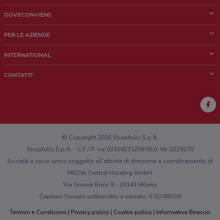
DOVECONVIENE
Cos'è DoveConviene
PER LE AZIENDE
Chi siamo
Cosa facciamo
INTERNATIONAL
News e media
Richieste commerciali e marketing
Brazil
CONTATTI
Lavora con noi
Mexico
Segnalazione punto vendita
France
Segnalazione Volantino
Australia
Hai un malfunzionamento sul web o sull'app?
New Zealand
© Copyright 2026 Shopfully S.p.A.
Shopfully S.p.A. - C.F / P. Iva 03156531208 REA: MI-2029270
Società a socio unico soggetta all’attività di direzione e coordinamento di
MEDIA Central Holding GmbH
Via Giosuè Borsi 9 - 20143 Milano
Capitale Sociale sottoscritto e versato: € 50.000,00
Termini e Condizioni
Privacy policy
Cookie policy
Informativa Beacon