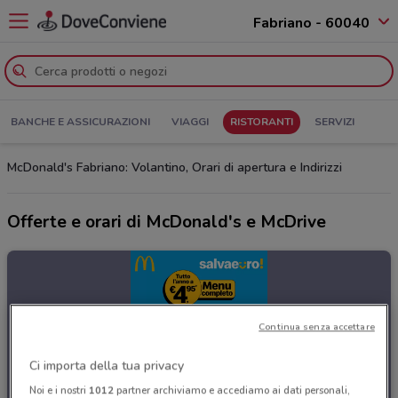
Fabriano - 60040
BANCHE E ASSICURAZIONI
VIAGGI
RISTORANTI
SERVIZI
McDonald's Fabriano: Volantino, Orari di apertura e Indirizzi
Offerte e orari di McDonald's e McDrive
Continua senza accettare
Ci importa della tua privacy
Noi e i nostri
1012
partner archiviamo e accediamo ai dati personali,