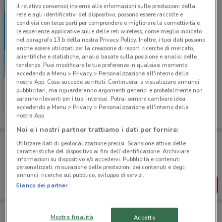
il relativo consenso) insieme alle informazioni sulle prestazioni della
rete e agli identificativi del dispositivo, possono essere raccolte e
condivisi con terze parti per comprendere e migliorare la connettività e
le esperienze applicative sulle delle reti wireless, come meglio indicato
nel paragrafo 13.b della nostra Privacy Policy. Inoltre, i tuoi dati possono
anche essere utilizzati per la creazione di report, ricerche di mercato,
scientifiche e statistiche, analisi basate sulla posizione e analisi delle
tendenze. Puoi modificare le tue preferenze in qualsiasi momento
accedendo a Menu > Privacy > Personalizzazione all'interno della
nostra App. Cosa succede se rifiuti: Continuerai a visualizzare annunci
McDonald's
pubblicitari, ma riguarderanno argomenti generici e probabilmente non
saranno rilevanti per i tuoi interessi. Potrai sempre cambiare idea
Scade giovedì
2.3 km
accedendo a Menu > Privacy > Personalizzazione all'interno della
nostra App.
Noi e i nostri partner trattiamo i dati per fornire:
Porta DoveConviene sempre con te!
Utilizzare dati di geolocalizzazione precisi. Scansione attiva delle
Puoi trovare le migliori offerte dei negozi vicino a te,
caratteristiche del dispositivo ai fini dell’identificazione. Archiviare
salvarle e creare la tua lista del risparmio, comodamente
informazioni su dispositivo e/o accedervi. Pubblicità e contenuti
dal tuo cellulare.
personalizzati, misurazione delle prestazioni dei contenuti e degli
annunci, ricerche sul pubblico, sviluppo di servizi.
SCARICA L’APP
Elenco dei partner
Mostra finalità
Accetto