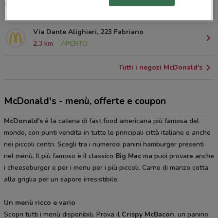
McDrive, orari e ristoranti McDonald's
Via Dante Alighieri, 223 Fabriano
2.3 km
APERTO
Tutti i negozi McDonald's
McDonald's - menù, offerte e coupon
McDonald’s
è la catena di fast food americana più famosa del
mondo, con punti vendita in tutte le principali città italiane e anche
nei piccoli centri. Scegli tra i numerosi panini hamburger presenti
nel menù. Il più famoso è il classico
Big Mac
ma puoi provare anche
i cheeseburger e per i menu per i più piccoli. Carne di manzo cotta
alla griglia per un sapore irresistibile.
Un menù ricco e vario
Scopri tutti i menù disponibili. Prova il
Crispy McBacon
, un panino