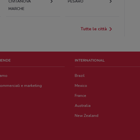
CIVITANOVA
PESARO
MARCHE
Tutte le città
ZIENDE
INTERNATIONAL
iamo
Brazil
commerciali e marketing
Mexico
France
Australia
New Zealand