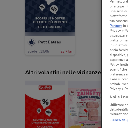
Permettici d
offerte per 
una serie di
piattaforme 
tuo consenso
Partners
in 
Privacy > Pe
visualizzera
piattaforme 
Petit Bateau
in un sito d
abbia fornit
Scade il 19/05
25.7 km
dispositivo,
esperienze a
Policy. Inolt
scientifiche
Altri volantini nelle vicinanze
preferenze 
Cosa succede
probabilmen
Privacy > Pe
Noi e i no
Utilizzare da
dell’identif
misurazione 
Elenco dei 