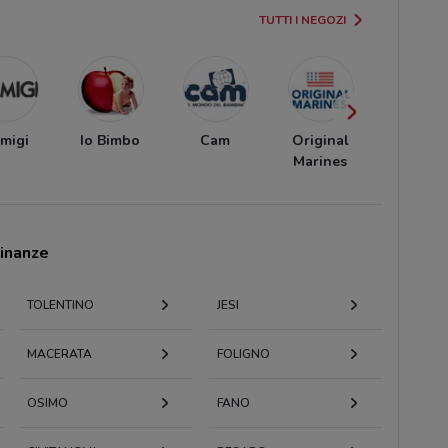
TUTTI I NEGOZI
imigi
Io Bimbo
Cam
Original
Melby
Marines
cinanze
TOLENTINO
JESI
MACERATA
FOLIGNO
OSIMO
FANO