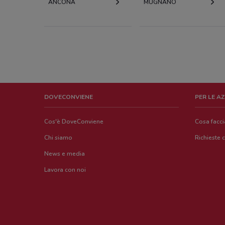
ANCONA
MUGNANO
DOVECONVIENE
PER LE A
Cos'è DoveConviene
Cosa facc
Chi siamo
Richieste 
News e media
Lavora con noi