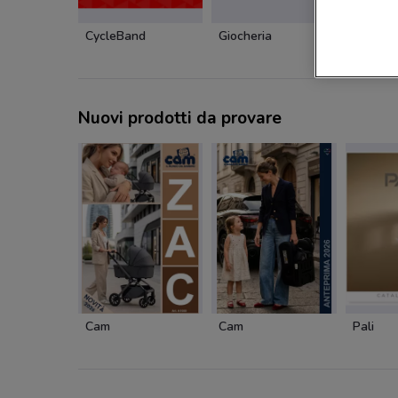
CycleBand
Giocheria
Giocher
Nuovi prodotti da provare
Cam
Cam
Pali