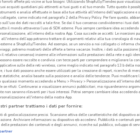
i fornirti offerte più vicine ai tuoi bisogni: Utilizzando Shopfully/Tiendeo puoi visualizz
Pet
i tuoi acquisti quotidiani più attinenti ai tuoi gusti e al tuo mondo. Tutto questo è possi
 strumenti e analisi effettuate in base alle tue attività all'interno dell'applicazione e 
collegate, come indicato nel paragrafo 2 della Privacy Policy. Per fare questo, abbi
Peti
 sull'uso dei dati raccolti a tale fine. Se dai il tuo consenso condivideremo i tuoi dati
tutto il mondo attraverso l’uso di SDK esterne. Puoi sempre cambiare idea accedend
d’abb
rsonalizzazione, all’interno della nostra App. Cosa succede se accetti: Le inserzioni pu
capi 
i all'interno dell’app potranno trattare di argomenti relativi alla tua cronologia di na
esterne a Shopfully/Tiendeo. Ad esempio, se un servizio a noi collegato ci informa ch
i viaggi, potremo mostrarti delle offerte a tema vacanze. Inoltre, i dati sulla posizione 
L’ab
o il relativo consenso) insieme alle informazioni sulle prestazioni della rete e agli ident
 possono essere raccolte e condivisi con terze parti per comprendere e migliorare la conn
Onlin
pplicative sulle delle reti wireless, come meglio indicato nel paragrafo 13.b della no
colle
re, i tuoi dati possono anche essere utilizzati per la creazione di report, ricerche di mer
sono 
 e statistiche, analisi basate sulla posizione e analisi delle tendenze. Puoi modificare l
in qualsiasi momento accedendo a Menu > Privacy > Personalizzazione all'interno del
e inv
 se rifiuti: Continuerai a visualizzare annunci pubblicitari, ma riguarderanno argome
pigia
te non saranno rilevanti per i tuoi interessi. Potrai sempre cambiare idea accedendo
rsonalizzazione all'interno della nostra App.
subit
stri partner trattiamo i dati per fornire:
Le b
ti di geolocalizzazione precisi. Scansione attiva delle caratteristiche del dispositivo ai 
icazione. Archiviare informazioni su dispositivo e/o accedervi. Pubblicità e contenuti per
Oltr
delle prestazioni dei contenuti e degli annunci, ricerche sul pubblico, sviluppo di servi
scop
partner
Bate