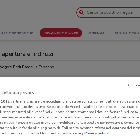
UTE E BENESSERE
INFANZIA E GIOCHI
ANIMALI
SPORT E MO
 apertura e Indirizzi
Negozi Petit Bateau a Fabriano
u
Neg
Contin
 della tua privacy
i
1012
partner archiviamo e accediamo ai dati personali, come i dati di navigazione g
ri univoci, sul tuo dispositivo. Selezionando Accetto, abiliti le tecnologie di tracciame
li scopi mostrati alla voce "Noi e i nostri partner trattiamo i dati da fornire". Nel caso 
ovessero essere disabilitate, alcuni contenuti e annunci visualizzati potrebbero non ess
re nuovamente a questo menu per modificare le tue scelte o per revocare il consenso
tra finalità in fondo alla pagina web. Tali scelte avranno effetto nel contesto del nost
 informazioni, consulta l'Informativa sulla privacy.
Privacy policy