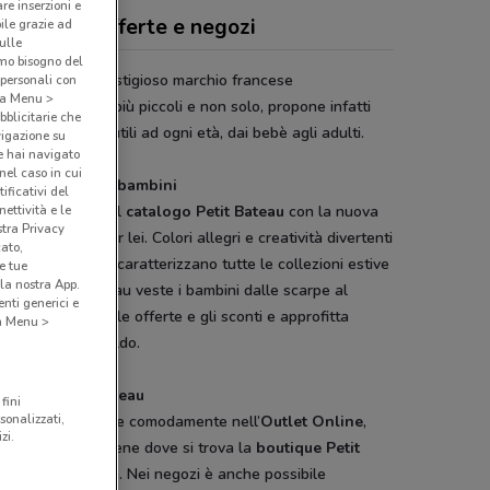
are inserzioni e
it Bateau, offerte e negozi
bile grazie ad
sulle
amo bisogno del
t Bateau
è un prestigioso marchio francese
 personali con
o a Menu >
igliamento per i più piccoli e non solo, propone infatti
bblicitarie che
d’abbigliamento utili ad ogni età, dai bebè agli adulti.
vigazione su
e hai navigato
(nel caso in cui
bigliamento per bambini
ificativi del
ettività e le
e puoi sfogliare il
catalogo Petit Bateau
con la nuova
stra Privacy
zione per lui e per lei. Colori allegri e creatività divertenti
cato,
gli elementi che caratterizzano tutte le collezioni estive
e tue
la nostra App.
ernali. Petit Bateau veste i bambini dalle scarpe al
nti generici e
ma, scopri quindi le offerte e gli sconti e approfitta
 a Menu >
o dei prezzi in saldo.
outique Petit Bateau
fini
sonalizzati,
e a poter comprare comodamente nell’
Outlet Online
,
zi.
ri con DoveConviene dove si trova la
boutique Petit
au
della tua zona. Nei negozi è anche possibile