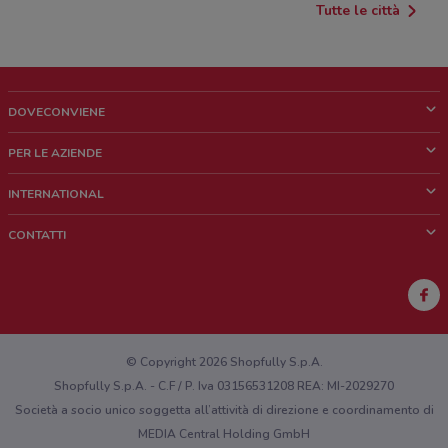
Tutte le città
DOVECONVIENE
Cos'è DoveConviene
PER LE AZIENDE
Chi siamo
Cosa facciamo
INTERNATIONAL
News e media
Richieste commerciali e marketing
Brazil
CONTATTI
Lavora con noi
Mexico
Segnalazione punto vendita
France
Segnalazione Volantino
Australia
Hai un malfunzionamento sul web o sull'app?
New Zealand
© Copyright 2026 Shopfully S.p.A.
Shopfully S.p.A. - C.F / P. Iva 03156531208 REA: MI-2029270
Società a socio unico soggetta all’attività di direzione e coordinamento di
MEDIA Central Holding GmbH