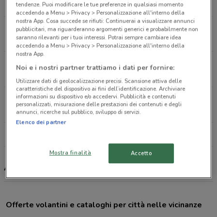
12.6 km
CHIUSO
tendenze. Puoi modificare le tue preferenze in qualsiasi momento
accedendo a Menu > Privacy > Personalizzazione all'interno della
nostra App. Cosa succede se rifiuti: Continuerai a visualizzare annunci
Via Fosso del Torrino 4/10 Rome
pubblicitari, ma riguarderanno argomenti generici e probabilmente non
saranno rilevanti per i tuoi interessi. Potrai sempre cambiare idea
13.1 km
CHIUSO
accedendo a Menu > Privacy > Personalizzazione all'interno della
nostra App.
Via Aristide Merloni 141 Roma
Noi e i nostri partner trattiamo i dati per fornire:
13.8 km
CHIUSO
Utilizzare dati di geolocalizzazione precisi. Scansione attiva delle
caratteristiche del dispositivo ai fini dell’identificazione. Archiviare
informazioni su dispositivo e/o accedervi. Pubblicità e contenuti
Via Luigi Schiavonetti 426 Roma
personalizzati, misurazione delle prestazioni dei contenuti e degli
16.6 km
CHIUSO
annunci, ricerche sul pubblico, sviluppo di servizi.
Elenco dei partner
Tutti i negozi Action
Mostra finalità
Accetto
Action, offerte e negozi
Offerte volantini e cataloghi per città nelle vicinanze