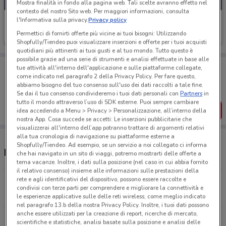
Mostra finalità in fondo alla pagina web. Tali scelte avranno effetto nel
contesto del nostro Sito web. Per maggiori informazioni, consulta
l'Informativa sulla privacy.
Privacy policy
Action
Permettici di fornirti offerte più vicine ai tuoi bisogni: Utilizzando
Scade martedì
8.8 km
Shopfully/Tiendeo puoi visualizzare inserzioni e offerte per i tuoi acquisti
quotidiani più attinenti ai tuoi gusti e al tuo mondo. Tutto questo è
possibile grazie ad una serie di strumenti e analisi effettuate in base alle
Porta DoveConviene sempre con te!
tue attività all'interno dell'applicazione e sulle piattaforme collegate,
Puoi trovare le migliori offerte dei negozi vicino a te,
come indicato nel paragrafo 2 della Privacy Policy. Per fare questo,
salvarle e creare la tua lista del risparmio, comodamente
abbiamo bisogno del tuo consenso sull'uso dei dati raccolti a tale fine.
dal tuo cellulare.
Se dai il tuo consenso condivideremo i tuoi dati personali con
Partners
in
tutto il mondo attraverso l’uso di SDK esterne. Puoi sempre cambiare
SCARICA L’APP
idea accedendo a Menu > Privacy > Personalizzazione, all’interno della
nostra App. Cosa succede se accetti: Le inserzioni pubblicitarie che
visualizzerai all'interno dell’app potranno trattare di argomenti relativi
alla tua cronologia di navigazione su piattaforme esterne a
Shopfully/Tiendeo. Ad esempio, se un servizio a noi collegato ci informa
Negozi Action nelle vicinanze
che hai navigato in un sito di viaggi, potremo mostrarti delle offerte a
tema vacanze. Inoltre, i dati sulla posizione (nel caso in cui abbia fornito
il relativo consenso) insieme alle informazioni sulle prestazioni della
rete e agli identificativi del dispositivo, possono essere raccolte e
Via R. Malatesta 221 Roma
condivisi con terze parti per comprendere e migliorare la connettività e
8.8 km
CHIUSO
le esperienze applicative sulle delle reti wireless, come meglio indicato
nel paragrafo 13.b della nostra Privacy Policy. Inoltre, i tuoi dati possono
anche essere utilizzati per la creazione di report, ricerche di mercato,
Via Casilina 1011 Roma
scientifiche e statistiche, analisi basate sulla posizione e analisi delle