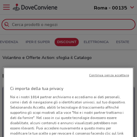
Roma - 00135
 EVIDENZA
IPER E SUPER
DISCOUNT
ELETTRONICA
ESTATE
Volantino e Offerte Action: sfoglia il Catalogo
Ultime offerte del volantino Action
Continua senza accettare
Ci importa della tua privacy
Noi e i nostri
1014
partner archiviamo e accediamo ai dati personali,
come i dati di navigazione gli o identificatori univoci, sul tuo dispositivo.
Selezionando Accetto, abiliti le tecnologie di tracciamento affinché
supportino gli scopi mostrati alla voce "Noi e i nostri partner trattiamo i
dati da fornire". Nel caso in cui queste tecnologie dovessero essere
disabilitate, alcuni contenuti e annunci visualizzati potrebbero non
essere rilevanti. Puoi accedere nuovamente a questo menu per
modificare le tue scelte o per revocare il consenso facendo clic sul link