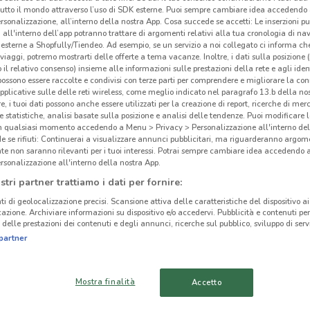
tutto il mondo attraverso l’uso di SDK esterne. Puoi sempre cambiare idea accedend
rsonalizzazione, all’interno della nostra App. Cosa succede se accetti: Le inserzioni pu
i all'interno dell’app potranno trattare di argomenti relativi alla tua cronologia di na
esterne a Shopfully/Tiendeo. Ad esempio, se un servizio a noi collegato ci informa ch
i viaggi, potremo mostrarti delle offerte a tema vacanze. Inoltre, i dati sulla posizione 
o il relativo consenso) insieme alle informazioni sulle prestazioni della rete e agli ident
 possono essere raccolte e condivisi con terze parti per comprendere e migliorare la conn
pplicative sulle delle reti wireless, come meglio indicato nel paragrafo 13.b della no
re, i tuoi dati possono anche essere utilizzati per la creazione di report, ricerche di mer
 e statistiche, analisi basate sulla posizione e analisi delle tendenze. Puoi modificare l
in qualsiasi momento accedendo a Menu > Privacy > Personalizzazione all'interno del
 se rifiuti: Continuerai a visualizzare annunci pubblicitari, ma riguarderanno argome
te non saranno rilevanti per i tuoi interessi. Potrai sempre cambiare idea accedendo
rsonalizzazione all'interno della nostra App.
284 m
stri partner trattiamo i dati per fornire:
ti di geolocalizzazione precisi. Scansione attiva delle caratteristiche del dispositivo ai 
icazione. Archiviare informazioni su dispositivo e/o accedervi. Pubblicità e contenuti per
Deu
delle prestazioni dei contenuti e degli annunci, ricerche sul pubblico, sviluppo di servi
cinanze
partner
SEREGNO
MACHERIO
Mostra finalità
Accetto
PADERNO
LIMBIATE