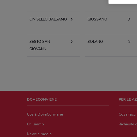
CINISELLO BALSAMO
GIUSSANO
SESTO SAN
SOLARO
GIOVANNI
DOVECONVIENE
PER LE A
Cos'è DoveConviene
Cosa facc
Chi siamo
Richieste 
News e media