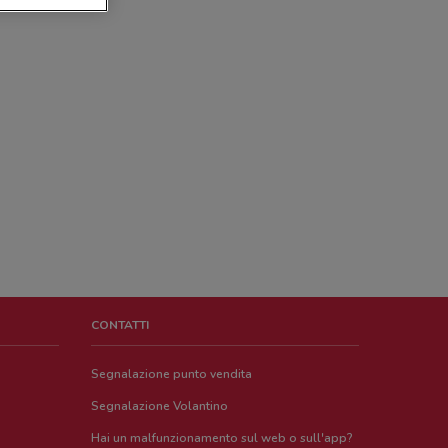
CONTATTI
Segnalazione punto vendita
Segnalazione Volantino
Hai un malfunzionamento sul web o sull'app?