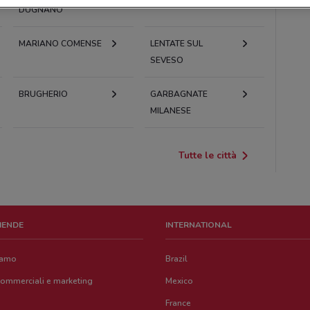
DUGNANO
MARIANO COMENSE
LENTATE SUL
SEVESO
BRUGHERIO
GARBAGNATE
MILANESE
Tutte le città
ZIENDE
INTERNATIONAL
iamo
Brazil
commerciali e marketing
Mexico
France