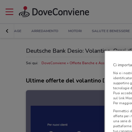
BRICOLAGE
ARREDAMENTO
MOTORI
SALUTE E BENESSERE
Deutsche Bank Desio: Volantino, Orari di 
Sei qui:
DoveConviene
Offerte Banche e Assicurazioni a Des
Ci importa
Noi e i nostr
identificato
Ultime offerte del volantino Deutsche 
supportino g
tecnologie d
Puoi accede
sul link Mos
Per maggiori
Permettici d
offerte per 
una serie di
piattaforme 
tuo consenso