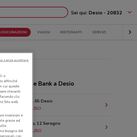
Sei qui:
Desio - 20832
ASSICURAZIONI
VIAGGI
RISTORANTI
SERVIZI
ua senza accettare
li o
nto affinché
ozi Deutsche Bank a Desio
in cui queste
ere rilevanti.
 facendo clic
Corso Italia, 65 Desio
ro Sito web.
284 m
CHIUSO
are inserzioni e
bile grazie ad
Piazza Roma, 12 Seregno
sulle
2.8 km
CHIUSO
amo bisogno del
 personali con