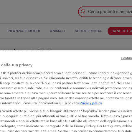
INFANZIA E GIOCHI
ANIMALI
SPORT E MODA
BANCHE E 
apertura e Indirizzi
Contin
io
Negozi Deutsche Bank a Desio
 della tua privacy
i
1012
partner archiviamo e accediamo ai dati personali, come i dati di navigazione g
ri univoci, sul tuo dispositivo. Selezionando Accetto, abiliti le tecnologie di tracciame
Bank
Neg
li scopi mostrati alla voce "Noi e i nostri partner trattiamo i dati da fornire". Nel caso 
ovessero essere disabilitate, alcuni contenuti e annunci visualizzati potrebbero non ess
re nuovamente a questo menu per modificare le tue scelte o per revocare il consenso
tra finalità in fondo alla pagina web. Tali scelte avranno effetto nel contesto del nost
 informazioni, consulta l'Informativa sulla privacy.
Privacy policy
i fornirti offerte più vicine ai tuoi bisogni: Utilizzando Shopfully/Tiendeo puoi visualizz
i tuoi acquisti quotidiani più attinenti ai tuoi gusti e al tuo mondo. Tutto questo è possi
 strumenti e analisi effettuate in base alle tue attività all'interno dell'applicazione e 
collegate, come indicato nel paragrafo 2 della Privacy Policy. Per fare questo, abbi
 sull'uso dei dati raccolti a tale fine. Se dai il tuo consenso condivideremo i tuoi dati