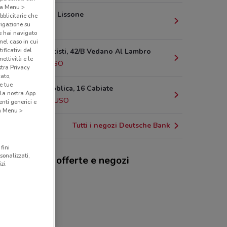
o a Menu >
Via Gramsci Lissone
bblicitarie che
vigazione su
3.2 km
e hai navigato
(nel caso in cui
ificativi del
Viale C. Battisti, 42/B Vedano Al Lambro
ettività e le
5 km
CHIUSO
stra Privacy
cato,
e tue
Viale Repubblica, 16 Cabiate
la nostra App.
6.2 km
CHIUSO
nti generici e
 a Menu >
Tutti i negozi Deutsche Bank
fini
sonalizzati,
tsche Bank, offerte e negozi
zi.