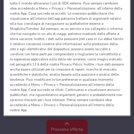
tutto il mondo attraverso l’uso di SDK esterne. Puoi sempre cambiare
idea accedendo a Menu > Privacy > Personalizzazione, all’interno della
nostra App. Cosa succede se accetti: Le inserzioni pubblicitarie che
visualizzerai all'interno dell’app potranno trattare di argomenti relativi
alla tua cronologia di navigazione su piattaforme esterne a
Shopfully/Tiendeo. Ad esempio, se un servizio a noi collegato ci informa
che hai navigato in un sito di viaggi, potremo mostrarti delle offerte a
tema vacanze. Inoltre, i dati sulla posizione (nel caso in cui abbia fornito
il relativo consenso) insieme alle informazioni sulle prestazioni della
rete e agli identificativi del dispositivo, possono essere raccolte e
condivisi con terze parti per comprendere e migliorare la connettività e
le esperienze applicative sulle delle reti wireless, come meglio indicato
nel paragrafo 13.b della nostra Privacy Policy. Inoltre, i tuoi dati possono
anche essere utilizzati per la creazione di report, ricerche di mercato,
scientifiche e statistiche, analisi basate sulla posizione e analisi delle
tendenze. Puoi modificare le tue preferenze in qualsiasi momento
accedendo a Menu > Privacy > Personalizzazione all'interno della
nostra App. Cosa succede se rifiuti: Continuerai a visualizzare annunci
pubblicitari, ma riguarderanno argomenti generici e probabilmente non
saranno rilevanti per i tuoi interessi. Potrai sempre cambiare idea
accedendo a Menu > Privacy > Personalizzazione all'interno della
nostra App.
Noi e i nostri partner trattiamo i dati per fornire:
Utilizzare dati di geolocalizzazione precisi. Scansione attiva delle
Prossima offerta
caratteristiche del dispositivo ai fini dell’identificazione. Archiviare