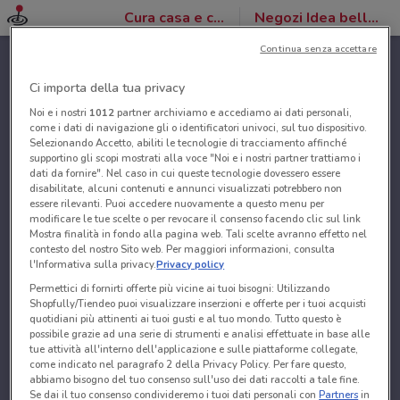
Cura casa e corpo
Negozi Idea bellezza
Continua senza accettare
Ci importa della tua privacy
Noi e i nostri
1012
partner archiviamo e accediamo ai dati personali,
come i dati di navigazione gli o identificatori univoci, sul tuo dispositivo.
Selezionando Accetto, abiliti le tecnologie di tracciamento affinché
supportino gli scopi mostrati alla voce "Noi e i nostri partner trattiamo i
dati da fornire". Nel caso in cui queste tecnologie dovessero essere
disabilitate, alcuni contenuti e annunci visualizzati potrebbero non
essere rilevanti. Puoi accedere nuovamente a questo menu per
modificare le tue scelte o per revocare il consenso facendo clic sul link
Mostra finalità in fondo alla pagina web. Tali scelte avranno effetto nel
contesto del nostro Sito web. Per maggiori informazioni, consulta
l'Informativa sulla privacy.
Privacy policy
Permettici di fornirti offerte più vicine ai tuoi bisogni: Utilizzando
Shopfully/Tiendeo puoi visualizzare inserzioni e offerte per i tuoi acquisti
quotidiani più attinenti ai tuoi gusti e al tuo mondo. Tutto questo è
possibile grazie ad una serie di strumenti e analisi effettuate in base alle
tue attività all'interno dell'applicazione e sulle piattaforme collegate,
come indicato nel paragrafo 2 della Privacy Policy. Per fare questo,
abbiamo bisogno del tuo consenso sull'uso dei dati raccolti a tale fine.
Se dai il tuo consenso condivideremo i tuoi dati personali con
Partners
in