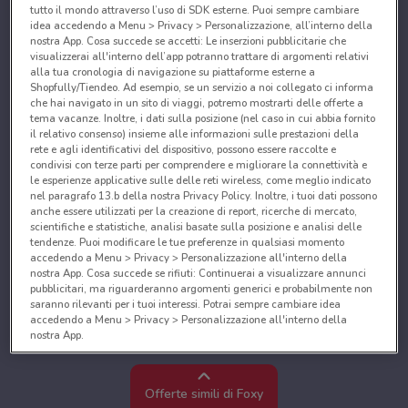
tutto il mondo attraverso l’uso di SDK esterne. Puoi sempre cambiare
idea accedendo a Menu > Privacy > Personalizzazione, all’interno della
nostra App. Cosa succede se accetti: Le inserzioni pubblicitarie che
visualizzerai all'interno dell’app potranno trattare di argomenti relativi
alla tua cronologia di navigazione su piattaforme esterne a
Shopfully/Tiendeo. Ad esempio, se un servizio a noi collegato ci informa
che hai navigato in un sito di viaggi, potremo mostrarti delle offerte a
tema vacanze. Inoltre, i dati sulla posizione (nel caso in cui abbia fornito
il relativo consenso) insieme alle informazioni sulle prestazioni della
rete e agli identificativi del dispositivo, possono essere raccolte e
condivisi con terze parti per comprendere e migliorare la connettività e
le esperienze applicative sulle delle reti wireless, come meglio indicato
nel paragrafo 13.b della nostra Privacy Policy. Inoltre, i tuoi dati possono
anche essere utilizzati per la creazione di report, ricerche di mercato,
scientifiche e statistiche, analisi basate sulla posizione e analisi delle
tendenze. Puoi modificare le tue preferenze in qualsiasi momento
accedendo a Menu > Privacy > Personalizzazione all'interno della
nostra App. Cosa succede se rifiuti: Continuerai a visualizzare annunci
pubblicitari, ma riguarderanno argomenti generici e probabilmente non
saranno rilevanti per i tuoi interessi. Potrai sempre cambiare idea
accedendo a Menu > Privacy > Personalizzazione all'interno della
nostra App.
Noi e i nostri partner trattiamo i dati per fornire:
Utilizzare dati di geolocalizzazione precisi. Scansione attiva delle
Offerte simili di Foxy
caratteristiche del dispositivo ai fini dell’identificazione. Archiviare