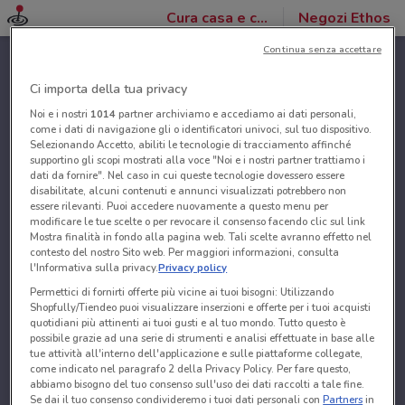
Cura casa e corpo
Negozi Ethos
Continua senza accettare
Ci importa della tua privacy
Noi e i nostri
1014
partner archiviamo e accediamo ai dati personali,
come i dati di navigazione gli o identificatori univoci, sul tuo dispositivo.
Selezionando Accetto, abiliti le tecnologie di tracciamento affinché
supportino gli scopi mostrati alla voce "Noi e i nostri partner trattiamo i
dati da fornire". Nel caso in cui queste tecnologie dovessero essere
disabilitate, alcuni contenuti e annunci visualizzati potrebbero non
essere rilevanti. Puoi accedere nuovamente a questo menu per
modificare le tue scelte o per revocare il consenso facendo clic sul link
Mostra finalità in fondo alla pagina web. Tali scelte avranno effetto nel
contesto del nostro Sito web. Per maggiori informazioni, consulta
l'Informativa sulla privacy.
Privacy policy
Permettici di fornirti offerte più vicine ai tuoi bisogni: Utilizzando
Shopfully/Tiendeo puoi visualizzare inserzioni e offerte per i tuoi acquisti
quotidiani più attinenti ai tuoi gusti e al tuo mondo. Tutto questo è
possibile grazie ad una serie di strumenti e analisi effettuate in base alle
tue attività all'interno dell'applicazione e sulle piattaforme collegate,
come indicato nel paragrafo 2 della Privacy Policy. Per fare questo,
abbiamo bisogno del tuo consenso sull'uso dei dati raccolti a tale fine.
Se dai il tuo consenso condivideremo i tuoi dati personali con
Partners
in