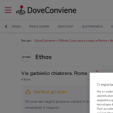
IN EVIDENZA
IPER E SUPER
DISCOUNT
ELETTRONICA
E
Sei qui:
DoveConviene
Offerte Cura casa e corpo a Roma
N
Ethos
Via garbiello chiabrera, Roma
6.8 km
Ci importa
Verifica gli orari
Noi e i nostr
identificato
supportino g
Gli orari dei negozi possono variare in base agli ultimi 
tecnologie d
chiamando il negozio.
Puoi accede