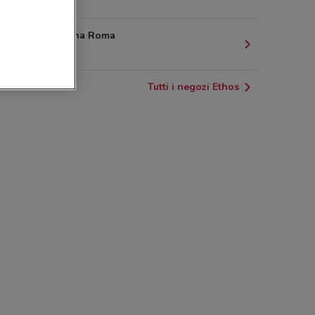
3.9 km
Via tuscolana Roma
3.9 km
Tutti i negozi Ethos