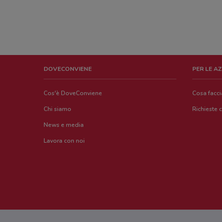
DOVECONVIENE
PER LE A
Cos'è DoveConviene
Cosa facc
Chi siamo
Richieste 
News e media
Lavora con noi