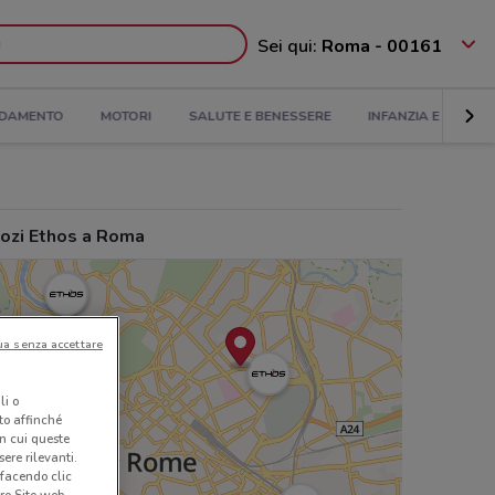
Sei qui:
Roma - 00161
DAMENTO
MOTORI
SALUTE E BENESSERE
INFANZIA E GIOCHI
ozi Ethos a Roma
ua senza accettare
li o
nto affinché
in cui queste
ere rilevanti.
 facendo clic