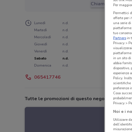
sul link Mos
Chiama il negozio
Per maggiori
Permettici d
offerte per 
Lunedì
n.d.
una serie di
piattaforme 
Martedì
n.d.
tuo consenso
Mercoledì
n.d.
Partners
in 
Privacy > Pe
Giovedì
n.d.
visualizzera
Venerdì
n.d.
piattaforme 
in un sito d
Sabato
n.d.
abbia fornit
Domenica
n.d.
dispositivo,
esperienze a
065417746
Policy. Inolt
scientifiche
preferenze 
Cosa succede
Tutte le promozioni di questo negozio
probabilmen
Privacy > Pe
Noi e i no
Utilizzare da
dell’identif
misurazione 