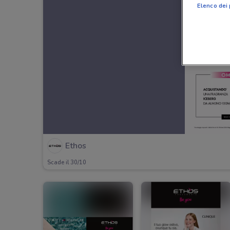
Elenco dei 
Ethos
Scade il 30/10