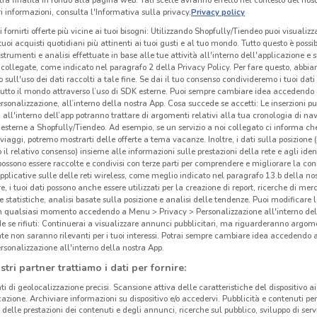
tra finalità in fondo alla pagina web. Tali scelte avranno effetto nel contesto del nost
 informazioni, consulta l'Informativa sulla privacy.
Privacy policy
i fornirti offerte più vicine ai tuoi bisogni: Utilizzando Shopfully/Tiendeo puoi visualizz
i tuoi acquisti quotidiani più attinenti ai tuoi gusti e al tuo mondo. Tutto questo è possi
 strumenti e analisi effettuate in base alle tue attività all'interno dell'applicazione e 
collegate, come indicato nel paragrafo 2 della Privacy Policy. Per fare questo, abbi
 sull'uso dei dati raccolti a tale fine. Se dai il tuo consenso condivideremo i tuoi dati
tutto il mondo attraverso l’uso di SDK esterne. Puoi sempre cambiare idea accedend
rsonalizzazione, all’interno della nostra App. Cosa succede se accetti: Le inserzioni pu
i all'interno dell’app potranno trattare di argomenti relativi alla tua cronologia di na
esterne a Shopfully/Tiendeo. Ad esempio, se un servizio a noi collegato ci informa ch
i viaggi, potremo mostrarti delle offerte a tema vacanze. Inoltre, i dati sulla posizione 
o il relativo consenso) insieme alle informazioni sulle prestazioni della rete e agli ident
 possono essere raccolte e condivisi con terze parti per comprendere e migliorare la conn
pplicative sulle delle reti wireless, come meglio indicato nel paragrafo 13.b della no
re, i tuoi dati possono anche essere utilizzati per la creazione di report, ricerche di mer
 e statistiche, analisi basate sulla posizione e analisi delle tendenze. Puoi modificare l
in qualsiasi momento accedendo a Menu > Privacy > Personalizzazione all'interno del
 se rifiuti: Continuerai a visualizzare annunci pubblicitari, ma riguarderanno argome
te non saranno rilevanti per i tuoi interessi. Potrai sempre cambiare idea accedendo
rsonalizzazione all'interno della nostra App.
stri partner trattiamo i dati per fornire:
ti di geolocalizzazione precisi. Scansione attiva delle caratteristiche del dispositivo ai 
icazione. Archiviare informazioni su dispositivo e/o accedervi. Pubblicità e contenuti per
delle prestazioni dei contenuti e degli annunci, ricerche sul pubblico, sviluppo di servi