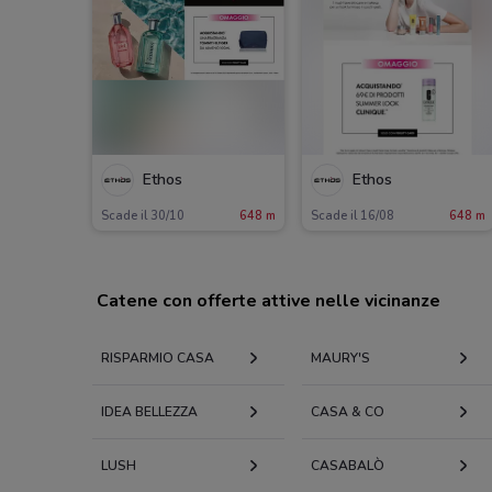
Ethos
Ethos
Scade il 30/10
648 m
Scade il 16/08
648 m
Catene con offerte attive nelle vicinanze
RISPARMIO CASA
MAURY'S
IDEA BELLEZZA
CASA & CO
LUSH
CASABALÒ