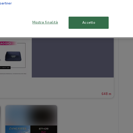
partner
Mostra finalità
Accetto
648 m