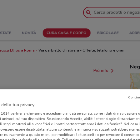
STATE
NOVITÀ
CURA CASA E CORPO
BRICOLAGE
ARRE
egozi Ethos a Roma
Via garbiello chiabrera - Offerte, telefono e orari
Neg
Più info
Contin
 della tua privacy
i
1014
partner archiviamo e accediamo ai dati personali, come i dati di navigazione g
ri univoci, sul tuo dispositivo. Selezionando Accetto, abiliti le tecnologie di tracciame
li scopi mostrati alla voce "Noi e i nostri partner trattiamo i dati da fornire". Nel caso 
provvedimenti regionali o nazionali. Verifica l’accuratezza
ovessero essere disabilitate, alcuni contenuti e annunci visualizzati potrebbero non ess
re nuovamente a questo menu per modificare le tue scelte o per revocare il consenso