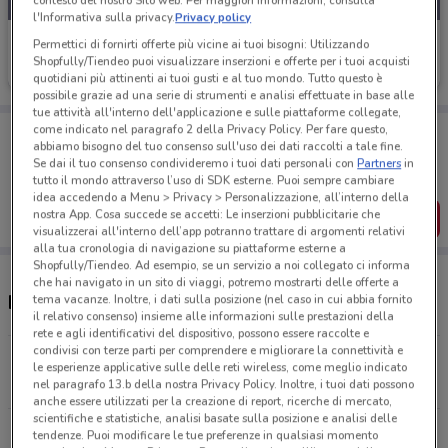
contesto del nostro Sito web. Per maggiori informazioni, consulta
l'Informativa sulla privacy.
Privacy policy
Takko Fashion
Permettici di fornirti offerte più vicine ai tuoi bisogni: Utilizzando
Shopfully/Tiendeo puoi visualizzare inserzioni e offerte per i tuoi acquisti
Scade il 31/08
14.5 km
quotidiani più attinenti ai tuoi gusti e al tuo mondo. Tutto questo è
possibile grazie ad una serie di strumenti e analisi effettuate in base alle
tue attività all'interno dell'applicazione e sulle piattaforme collegate,
Porta DoveConviene sempre con te!
come indicato nel paragrafo 2 della Privacy Policy. Per fare questo,
abbiamo bisogno del tuo consenso sull'uso dei dati raccolti a tale fine.
Puoi trovare le migliori offerte dei negozi vicino a te,
Se dai il tuo consenso condivideremo i tuoi dati personali con
Partners
in
salvarle e creare la tua lista del risparmio, comodamente
tutto il mondo attraverso l’uso di SDK esterne. Puoi sempre cambiare
dal tuo cellulare.
idea accedendo a Menu > Privacy > Personalizzazione, all’interno della
nostra App. Cosa succede se accetti: Le inserzioni pubblicitarie che
SCARICA L’APP
visualizzerai all'interno dell’app potranno trattare di argomenti relativi
alla tua cronologia di navigazione su piattaforme esterne a
Shopfully/Tiendeo. Ad esempio, se un servizio a noi collegato ci informa
che hai navigato in un sito di viaggi, potremo mostrarti delle offerte a
Negozi Takko Fashion a Crema
tema vacanze. Inoltre, i dati sulla posizione (nel caso in cui abbia fornito
il relativo consenso) insieme alle informazioni sulle prestazioni della
rete e agli identificativi del dispositivo, possono essere raccolte e
condivisi con terze parti per comprendere e migliorare la connettività e
Via Emilia, 659 San Martino In Strada
le esperienze applicative sulle delle reti wireless, come meglio indicato
14.4 km
nel paragrafo 13.b della nostra Privacy Policy. Inoltre, i tuoi dati possono
anche essere utilizzati per la creazione di report, ricerche di mercato,
scientifiche e statistiche, analisi basate sulla posizione e analisi delle
via Maria Bellisario 2 via Mozzanica, Via
tendenze. Puoi modificare le tue preferenze in qualsiasi momento