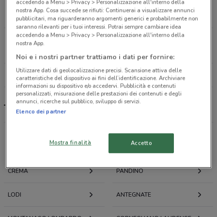
accedendo a Menu > Privacy > Personalizzazione all'interno della
Panizzardo, 1 Caravaggio
nostra App. Cosa succede se rifiuti: Continuerai a visualizzare annunci
14.5 km
CHIUSO
pubblicitari, ma riguarderanno argomenti generici e probabilmente non
saranno rilevanti per i tuoi interessi. Potrai sempre cambiare idea
accedendo a Menu > Privacy > Personalizzazione all'interno della
Via Die Rioni, 2 Pantigliate
nostra App.
25.5 km
CHIUSO
Noi e i nostri partner trattiamo i dati per fornire:
Utilizzare dati di geolocalizzazione precisi. Scansione attiva delle
Tutti i negozi Takko Fashion
caratteristiche del dispositivo ai fini dell’identificazione. Archiviare
informazioni su dispositivo e/o accedervi. Pubblicità e contenuti
personalizzati, misurazione delle prestazioni dei contenuti e degli
annunci, ricerche sul pubblico, sviluppo di servizi.
Takko Fashion, offerte e negozi
Elenco dei partner
Mostra finalità
Accetto
Offerte volantini e cataloghi per città nelle vicinanze
CREMA
PANDINO
LODI
ANTEGNATE