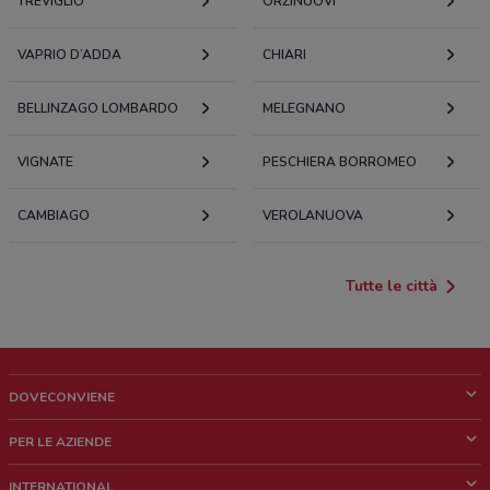
TREVIGLIO
ORZINUOVI
VAPRIO D’ADDA
CHIARI
BELLINZAGO LOMBARDO
MELEGNANO
VIGNATE
PESCHIERA BORROMEO
CAMBIAGO
VEROLANUOVA
Tutte le città
DOVECONVIENE
Cos'è DoveConviene
PER LE AZIENDE
Chi siamo
Cosa facciamo
INTERNATIONAL