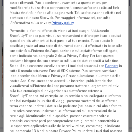
essere rilevanti. Puoi accedere nuovamente a questo menu per
modificare le tue scelte o per revocare il consenso facendo clic sul link
Cristian Lay
Mostra finalità in fondo alla pagina web. Tali scelte avranno effetto nel
contesto del nostro Sito web. Per maggiori informazioni, consulta
Scade il 16/08
l'Informativa sulla privacy.
Privacy policy
Permettici di fornirti offerte più vicine ai tuoi bisogni: Utilizzando
Shopfully/Tiendeo puoi visualizzare inserzioni e offerte per i tuoi acquisti
quotidiani più attinenti ai tuoi gusti e al tuo mondo. Tutto questo è
possibile grazie ad una serie di strumenti e analisi effettuate in base alle
tue attività all'interno dell'applicazione e sulle piattaforme collegate,
come indicato nel paragrafo 2 della Privacy Policy. Per fare questo,
abbiamo bisogno del tuo consenso sull'uso dei dati raccolti a tale fine.
Se dai il tuo consenso condivideremo i tuoi dati personali con
Partners
in
tutto il mondo attraverso l’uso di SDK esterne. Puoi sempre cambiare
idea accedendo a Menu > Privacy > Personalizzazione, all’interno della
nostra App. Cosa succede se accetti: Le inserzioni pubblicitarie che
visualizzerai all'interno dell’app potranno trattare di argomenti relativi
alla tua cronologia di navigazione su piattaforme esterne a
Shopfully/Tiendeo. Ad esempio, se un servizio a noi collegato ci informa
che hai navigato in un sito di viaggi, potremo mostrarti delle offerte a
Cristian Lay
tema vacanze. Inoltre, i dati sulla posizione (nel caso in cui abbia fornito
il relativo consenso) insieme alle informazioni sulle prestazioni della
Scade il 31/12
rete e agli identificativi del dispositivo, possono essere raccolte e
condivisi con terze parti per comprendere e migliorare la connettività e
le esperienze applicative sulle delle reti wireless, come meglio indicato
nel paragrafo 13.b della nostra Privacy Policy. Inoltre, i tuoi dati possono