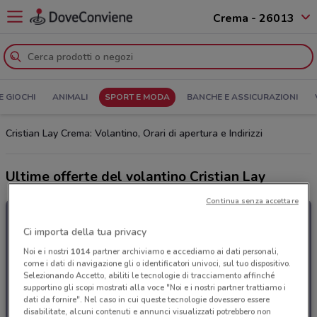
Crema - 26013
E GIOCHI
ANIMALI
SPORT E MODA
BANCHE E ASSICURAZIONI
Cristian Lay Crema: Volantino, Orari di apertura e Indirizzi
Ultime offerte del volantino Cristian Lay
Continua senza accettare
Ci importa della tua privacy
Noi e i nostri
1014
partner archiviamo e accediamo ai dati personali,
come i dati di navigazione gli o identificatori univoci, sul tuo dispositivo.
Selezionando Accetto, abiliti le tecnologie di tracciamento affinché
supportino gli scopi mostrati alla voce "Noi e i nostri partner trattiamo i
dati da fornire". Nel caso in cui queste tecnologie dovessero essere
disabilitate, alcuni contenuti e annunci visualizzati potrebbero non