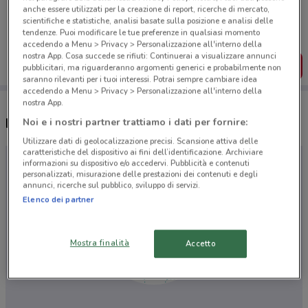
Porta DoveConviene sempre con te!
anche essere utilizzati per la creazione di report, ricerche di mercato,
Puoi trovare le migliori offerte dei negozi vicino a te,
scientifiche e statistiche, analisi basate sulla posizione e analisi delle
salvarle e creare la tua lista del risparmio, comodamente
tendenze. Puoi modificare le tue preferenze in qualsiasi momento
dal tuo cellulare.
accedendo a Menu > Privacy > Personalizzazione all'interno della
nostra App. Cosa succede se rifiuti: Continuerai a visualizzare annunci
SCARICA L’APP
pubblicitari, ma riguarderanno argomenti generici e probabilmente non
saranno rilevanti per i tuoi interessi. Potrai sempre cambiare idea
accedendo a Menu > Privacy > Personalizzazione all'interno della
nostra App.
Negozi Cristian Lay a Crema
Noi e i nostri partner trattiamo i dati per fornire:
Utilizzare dati di geolocalizzazione precisi. Scansione attiva delle
caratteristiche del dispositivo ai fini dell’identificazione. Archiviare
informazioni su dispositivo e/o accedervi. Pubblicità e contenuti
personalizzati, misurazione delle prestazioni dei contenuti e degli
annunci, ricerche sul pubblico, sviluppo di servizi.
Elenco dei partner
Mostra finalità
Accetto