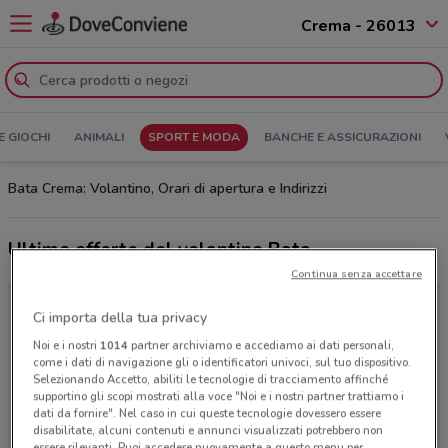
Crema - 26013
E GIOCHI
ANIMALI
SPORT E MODA
BANCHE E ASSICURAZIONI
Bata Crema: Volantino, Orari di apertura e Indirizzi
Ultime offerte del volantino Bata
Continua senza accettare
Ci importa della tua privacy
Noi e i nostri
1014
partner archiviamo e accediamo ai dati personali,
come i dati di navigazione gli o identificatori univoci, sul tuo dispositivo.
Selezionando Accetto, abiliti le tecnologie di tracciamento affinché
supportino gli scopi mostrati alla voce "Noi e i nostri partner trattiamo i
dati da fornire". Nel caso in cui queste tecnologie dovessero essere
disabilitate, alcuni contenuti e annunci visualizzati potrebbero non
essere rilevanti. Puoi accedere nuovamente a questo menu per