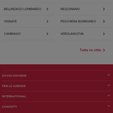
BELLINZAGO LOMBARDO
MELEGNANO
VIGNATE
PESCHIERA BORROMEO
CAMBIAGO
VEROLANUOVA
Tutte le città
DOVECONVIENE
Cos'è DoveConviene
PER LE AZIENDE
Chi siamo
Cosa facciamo
INTERNATIONAL
News e media
Richieste commerciali e marketing
Brazil
CONTATTI
Lavora con noi
Mexico