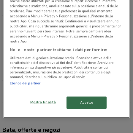
Corso Vittorio Emanuele 16 Lodi
anche essere utilizzati per la creazione di report, ricerche di mercato,
scientifiche e statistiche, analisi basate sulla posizione e analisi delle
15.2 km
tendenze. Puoi modificare le tue preferenze in qualsiasi momento
accedendo a Menu > Privacy > Personalizzazione all'interno della
nostra App. Cosa succede se rifiuti: Continuerai a visualizzare annunci
Via Biasini 52 Soresina
pubblicitari, ma riguarderanno argomenti generici e probabilmente non
17.1 km
saranno rilevanti per i tuoi interessi. Potrai sempre cambiare idea
accedendo a Menu > Privacy > Personalizzazione all'interno della
nostra App.
Via Commercio 3 Antegnate
Noi e i nostri partner trattiamo i dati per fornire:
18.4 km
CHIUSO
Utilizzare dati di geolocalizzazione precisi. Scansione attiva delle
caratteristiche del dispositivo ai fini dell’identificazione. Archiviare
Via Trieste 15 Cortenuova
informazioni su dispositivo e/o accedervi. Pubblicità e contenuti
personalizzati, misurazione delle prestazioni dei contenuti e degli
23.9 km
CHIUSO
annunci, ricerche sul pubblico, sviluppo di servizi.
Elenco dei partner
Via G. Tovini 1 Orzivecchi
24.7 km
Mostra finalità
Accetto
Tutti i negozi Bata
Bata, offerte e negozi