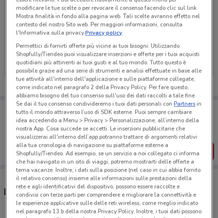
modificare le tue scelte o per revocare il consenso facendo clic sul link
Mostra finalità in fondo alla pagina web. Tali scelte avranno effetto nel
contesto del nostro Sito web. Per maggiori informazioni, consulta
l'Informativa sulla privacy.
Privacy policy
Ci dispiace, al momento non abbiamo pubblicato
Permettici di fornirti offerte più vicine ai tuoi bisogni: Utilizzando
volantini nella tua zona. Riprova più tardi.
Shopfully/Tiendeo puoi visualizzare inserzioni e offerte per i tuoi acquisti
quotidiani più attinenti ai tuoi gusti e al tuo mondo. Tutto questo è
possibile grazie ad una serie di strumenti e analisi effettuate in base alle
tue attività all'interno dell'applicazione e sulle piattaforme collegate,
come indicato nel paragrafo 2 della Privacy Policy. Per fare questo,
abbiamo bisogno del tuo consenso sull'uso dei dati raccolti a tale fine.
Se dai il tuo consenso condivideremo i tuoi dati personali con
Partners
in
Porta DoveConviene sempre con te!
tutto il mondo attraverso l’uso di SDK esterne. Puoi sempre cambiare
Puoi trovare le migliori offerte dei negozi vicino a te,
idea accedendo a Menu > Privacy > Personalizzazione, all’interno della
salvarle e creare la tua lista del risparmio, comodamente
nostra App. Cosa succede se accetti: Le inserzioni pubblicitarie che
dal tuo cellulare.
visualizzerai all'interno dell’app potranno trattare di argomenti relativi
alla tua cronologia di navigazione su piattaforme esterne a
SCARICA L’APP
Shopfully/Tiendeo. Ad esempio, se un servizio a noi collegato ci informa
che hai navigato in un sito di viaggi, potremo mostrarti delle offerte a
tema vacanze. Inoltre, i dati sulla posizione (nel caso in cui abbia fornito
il relativo consenso) insieme alle informazioni sulle prestazioni della
rete e agli identificativi del dispositivo, possono essere raccolte e
Negozi Bata a Crema
condivisi con terze parti per comprendere e migliorare la connettività e
le esperienze applicative sulle delle reti wireless, come meglio indicato
nel paragrafo 13.b della nostra Privacy Policy. Inoltre, i tuoi dati possono