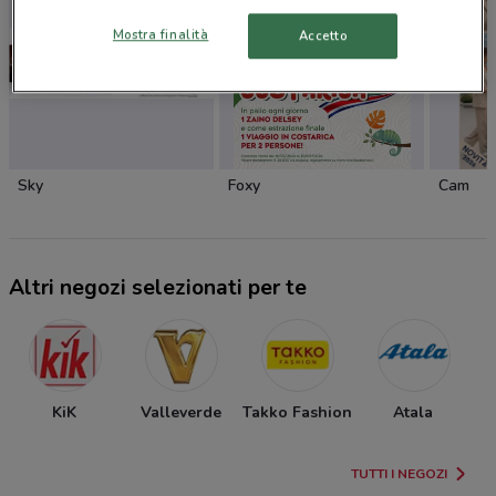
Mostra finalità
Accetto
Sky
Foxy
Cam
Altri negozi selezionati per te
KiK
Valleverde
Takko Fashion
Atala
TUTTI I NEGOZI