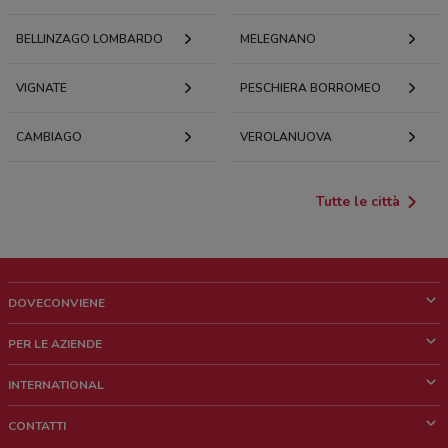
BELLINZAGO LOMBARDO
MELEGNANO
VIGNATE
PESCHIERA BORROMEO
CAMBIAGO
VEROLANUOVA
Tutte le città
DOVECONVIENE
Cos'è DoveConviene
PER LE AZIENDE
Chi siamo
Cosa facciamo
INTERNATIONAL
News e media
Richieste commerciali e marketing
Brazil
CONTATTI
Lavora con noi