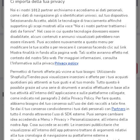
Ci importa della tua privacy
Noi e i nostri
1012
partner archiviamo e accediamo ai dati personali,
Sergent Major
come i dati di navigazione gli o identificatori univoci, sul tuo dispositivo.
Selezionando Accetto, abiliti le tecnologie di tracciamento affinché
Scade il 31/08
209 m
supportino gli scopi mostrati alla voce "Noi e i nostri partner trattiamo i
dati da fornire". Nel caso in cui queste tecnologie dovessero essere
disabilitate, alcuni contenuti e annunci visualizzati potrebbero non
Porta DoveConviene sempre con te!
essere rilevanti. Puoi accedere nuovamente a questo menu per
Puoi trovare le migliori offerte dei negozi vicino a te,
modificare le tue scelte o per revocare il consenso facendo clic sul link
salvarle e creare la tua lista del risparmio, comodamente
Mostra finalità in fondo alla pagina web. Tali scelte avranno effetto nel
dal tuo cellulare.
contesto del nostro Sito web. Per maggiori informazioni, consulta
l'Informativa sulla privacy.
Privacy policy
SCARICA L’APP
Permettici di fornirti offerte più vicine ai tuoi bisogni: Utilizzando
Shopfully/Tiendeo puoi visualizzare inserzioni e offerte per i tuoi acquisti
quotidiani più attinenti ai tuoi gusti e al tuo mondo. Tutto questo è
possibile grazie ad una serie di strumenti e analisi effettuate in base alle
tue attività all'interno dell'applicazione e sulle piattaforme collegate,
Negozi Sergent Major a Crema
come indicato nel paragrafo 2 della Privacy Policy. Per fare questo,
abbiamo bisogno del tuo consenso sull'uso dei dati raccolti a tale fine.
Se dai il tuo consenso condivideremo i tuoi dati personali con
Partners
in
Via Xx Settembre 52 Crema
tutto il mondo attraverso l’uso di SDK esterne. Puoi sempre cambiare
idea accedendo a Menu > Privacy > Personalizzazione, all’interno della
209 m
CHIUSO
nostra App. Cosa succede se accetti: Le inserzioni pubblicitarie che
visualizzerai all'interno dell’app potranno trattare di argomenti relativi
Tutti i negozi Sergent Major
alla tua cronologia di navigazione su piattaforme esterne a