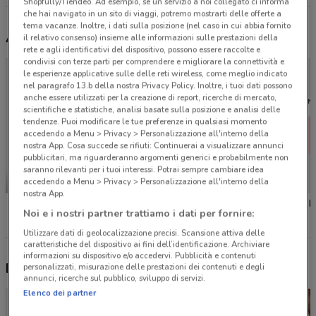
Shopfully/Tiendeo. Ad esempio, se un servizio a noi collegato ci informa
che hai navigato in un sito di viaggi, potremo mostrarti delle offerte a
tema vacanze. Inoltre, i dati sulla posizione (nel caso in cui abbia fornito
Altri volantini nelle vicinanze
il relativo consenso) insieme alle informazioni sulle prestazioni della
rete e agli identificativi del dispositivo, possono essere raccolte e
condivisi con terze parti per comprendere e migliorare la connettività e
le esperienze applicative sulle delle reti wireless, come meglio indicato
nel paragrafo 13.b della nostra Privacy Policy. Inoltre, i tuoi dati possono
anche essere utilizzati per la creazione di report, ricerche di mercato,
scientifiche e statistiche, analisi basate sulla posizione e analisi delle
tendenze. Puoi modificare le tue preferenze in qualsiasi momento
accedendo a Menu > Privacy > Personalizzazione all'interno della
nostra App. Cosa succede se rifiuti: Continuerai a visualizzare annunci
pubblicitari, ma riguarderanno argomenti generici e probabilmente non
saranno rilevanti per i tuoi interessi. Potrai sempre cambiare idea
accedendo a Menu > Privacy > Personalizzazione all'interno della
NUOVO
nostra App.
KiK
Valleverde
Takko F
Noi e i nostri partner trattiamo i dati per fornire:
Utilizzare dati di geolocalizzazione precisi. Scansione attiva delle
caratteristiche del dispositivo ai fini dell’identificazione. Archiviare
informazioni su dispositivo e/o accedervi. Pubblicità e contenuti
Nuovi prodotti da provare
personalizzati, misurazione delle prestazioni dei contenuti e degli
annunci, ricerche sul pubblico, sviluppo di servizi.
Elenco dei partner