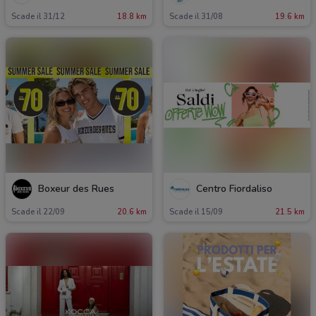
Scade il 31/12
18.8 km
Scade il 31/08
19.6 km
Boxeur des Rues
Centro Fiordaliso
Scade il 22/09
20.6 km
Scade il 15/09
21.5 km