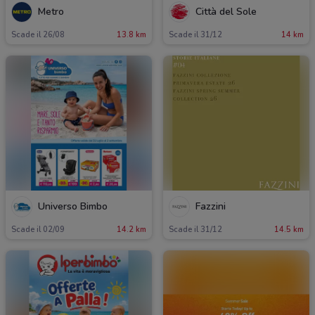
Metro
Città del Sole
Scade il 26/08
13.8 km
Scade il 31/12
14 km
Universo Bimbo
Fazzini
Scade il 02/09
14.2 km
Scade il 31/12
14.5 km