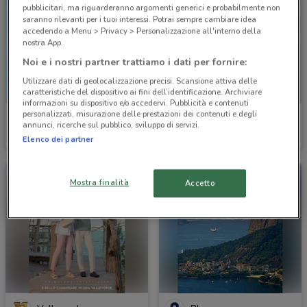
pubblicitari, ma riguarderanno argomenti generici e probabilmente non
saranno rilevanti per i tuoi interessi. Potrai sempre cambiare idea
accedendo a Menu > Privacy > Personalizzazione all'interno della
nostra App.
Noi e i nostri partner trattiamo i dati per fornire:
Utilizzare dati di geolocalizzazione precisi. Scansione attiva delle
caratteristiche del dispositivo ai fini dell’identificazione. Archiviare
informazioni su dispositivo e/o accedervi. Pubblicità e contenuti
personalizzati, misurazione delle prestazioni dei contenuti e degli
Nero Giardini
Nero Giardini
annunci, ricerche sul pubblico, sviluppo di servizi.
Elenco dei partner
Scade il 31/08
3.2 km
Scade il 31/08
3.2 km
Mostra finalità
Accetto