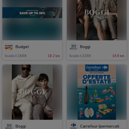
Budget
Boggi
Scade il 18/08
18.2 km
Scade il 22/09
18.8 km
Boggi
Carrefour Ipermercati