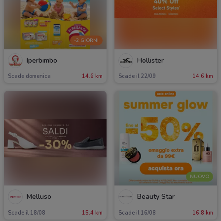
-2 GIORNI
Iperbimbo
Hollister
Scade domenica
14.6 km
Scade il 22/09
14.6 km
NUOVO
Melluso
Beauty Star
Scade il 18/08
15.4 km
Scade il 16/08
16.8 km