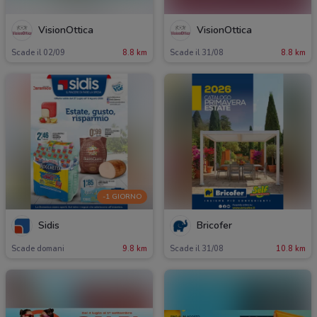
VisionOttica
VisionOttica
Scade il 02/09
8.8 km
Scade il 31/08
8.8 km
-1 GIORNO
Sidis
Bricofer
Scade domani
9.8 km
Scade il 31/08
10.8 km