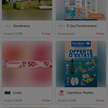
-3 GIORNI
Giardineria
É Qui Parafarmacie
Scade il 31/08
4.3 km
Scade lunedì
4.8 km
Lively
Carrefour Market
Scade il 30/09
4.8 km
Scade il 31/08
6.6 km