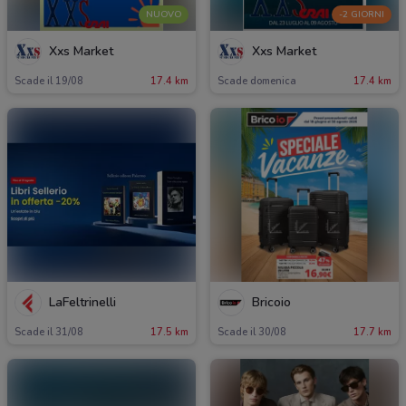
NUOVO
-2 GIORNI
Xxs Market
Xxs Market
Scade il 19/08
17.4 km
Scade domenica
17.4 km
LaFeltrinelli
Bricoio
Scade il 31/08
17.5 km
Scade il 30/08
17.7 km