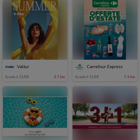
Valtur
Carrefour Express
Scade il 31/08
6.7 km
Scade il 31/08
7.4 km