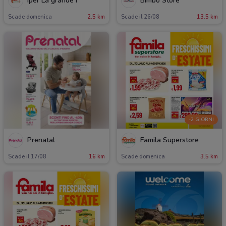
Iper La grande i
Bimbo Store
Scade domenica
2.5 km
Scade il 26/08
13.5 km
-2 GIORNI
Prenatal
Famila Superstore
Scade il 17/08
16 km
Scade domenica
3.5 km