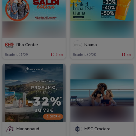
Rho Center
Naïma
Scade il 01/09
10.9 km
Scade il 30/08
11 km
-2 GIORNI
Marionnaud
MSC Crociere