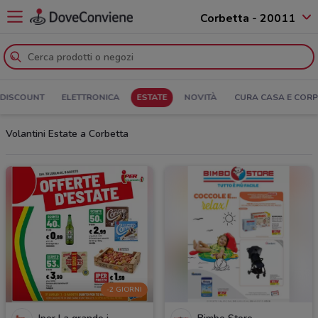
Corbetta - 20011
DISCOUNT
ELETTRONICA
ESTATE
NOVITÀ
CURA CASA E COR
Volantini Estate a Corbetta
-2 GIORNI