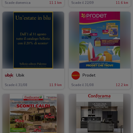
Scade domenica
11.1 km
Scade il 22/09
11.6 km
Ubik
Prodet
Scade il 31/08
11.9 km
Scade il 31/08
12.2 km