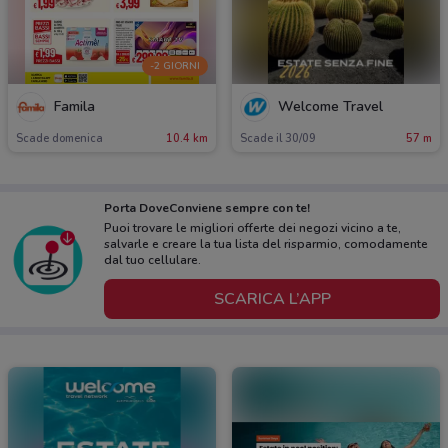
-2 GIORNI
Famila
Welcome Travel
Scade domenica
10.4 km
Scade il 30/09
57 m
Porta DoveConviene sempre con te!
Puoi trovare le migliori offerte dei negozi vicino a te,
salvarle e creare la tua lista del risparmio, comodamente
dal tuo cellulare.
SCARICA L’APP