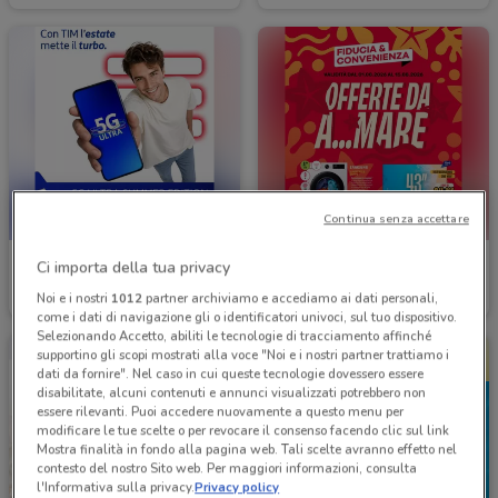
Continua senza accettare
TIM
Fiducia & Convenienza
Ci importa della tua privacy
Noi e i nostri
1012
partner archiviamo e accediamo ai dati personali,
Scade il 31/12
1.3 km
Scade il 15/08
2.3 km
come i dati di navigazione gli o identificatori univoci, sul tuo dispositivo.
Selezionando Accetto, abiliti le tecnologie di tracciamento affinché
supportino gli scopi mostrati alla voce "Noi e i nostri partner trattiamo i
dati da fornire". Nel caso in cui queste tecnologie dovessero essere
disabilitate, alcuni contenuti e annunci visualizzati potrebbero non
essere rilevanti. Puoi accedere nuovamente a questo menu per
modificare le tue scelte o per revocare il consenso facendo clic sul link
Mostra finalità in fondo alla pagina web. Tali scelte avranno effetto nel
contesto del nostro Sito web. Per maggiori informazioni, consulta
l'Informativa sulla privacy.
Privacy policy