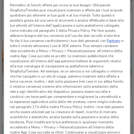
Permettici di fornirti offerte più vicine ai tuoi bisogni: Utilizzando
Shopfully/Tiendeo puoi visualizzare inserzioni e offerte per i tuoi acquisti
quotidiani più attinenti ai tuoi gusti e al tuo mondo. Tutto questo è
Hervit
Ottica VistaSì
possibile grazie ad una serie di strumenti e analisi effettuate in base alle
tue attività all'interno dell'applicazione e sulle piattaforme collegate,
Scade il 22/09
2.3 km
Scade il 15/09
2.5 km
come indicato nel paragrafo 2 della Privacy Policy. Per fare questo,
abbiamo bisogno del tuo consenso sull'uso dei dati raccolti a tale fine.
Se dai il tuo consenso condivideremo i tuoi dati personali con
Partners
in
tutto il mondo attraverso l’uso di SDK esterne. Puoi sempre cambiare
idea accedendo a Menu > Privacy > Personalizzazione, all’interno della
nostra App. Cosa succede se accetti: Le inserzioni pubblicitarie che
visualizzerai all'interno dell’app potranno trattare di argomenti relativi
alla tua cronologia di navigazione su piattaforme esterne a
Shopfully/Tiendeo. Ad esempio, se un servizio a noi collegato ci informa
che hai navigato in un sito di viaggi, potremo mostrarti delle offerte a
tema vacanze. Inoltre, i dati sulla posizione (nel caso in cui abbia fornito
il relativo consenso) insieme alle informazioni sulle prestazioni della
rete e agli identificativi del dispositivo, possono essere raccolte e
condivisi con terze parti per comprendere e migliorare la connettività e
le esperienze applicative sulle delle reti wireless, come meglio indicato
Ottica VistaSì
Douglas
nel paragrafo 13.b della nostra Privacy Policy. Inoltre, i tuoi dati possono
anche essere utilizzati per la creazione di report, ricerche di mercato,
Scade il 30/09
2.5 km
Scade il 22/09
2.5 km
scientifiche e statistiche, analisi basate sulla posizione e analisi delle
tendenze. Puoi modificare le tue preferenze in qualsiasi momento
accedendo a Menu > Privacy > Personalizzazione all'interno della
nostra App. Cosa succede se rifiuti: Continuerai a visualizzare annunci