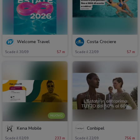
Welcome Travel
Costa Crociere
Scade il 30/09
57 m
Scade il 22/09
57 m
NUOVO
Kena Mobile
Conbipel
Scade il 02/09
233 m
Scade il 22/09
756 m