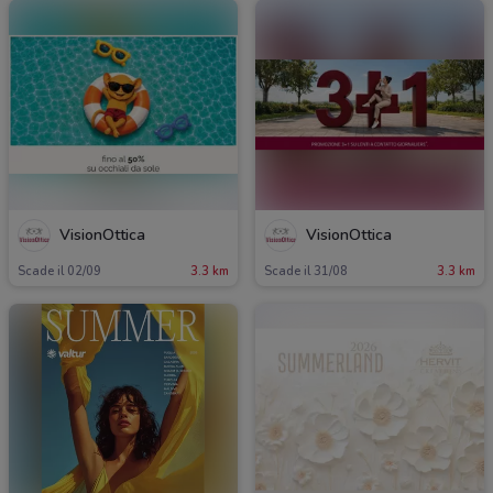
VisionOttica
VisionOttica
Scade il 02/09
3.3 km
Scade il 31/08
3.3 km