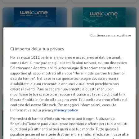
Continua senza accettare
Ci importa della tua privacy
Noi e i nostri
1012
partner archiviamo e accediamo ai dati personali,
come i dati di navigazione gli o identificatori univoci, sul tuo dispositivo.
Selezionando Accetto, abiliti le tecnologie di tracciamento affinché
supportino gli scopi mostrati alla voce "Noi e i nostri partner trattiamo i
Welcome Travel
Welcome Travel
dati da fornire". Nel caso in cui queste tecnologie dovessero essere
disabilitate, alcuni contenuti e annunci visualizzati potrebbero non
Scade il 30/09
1.4 km
Scade il 30/09
1.4 km
essere rilevanti. Puoi accedere nuovamente a questo menu per
modificare le tue scelte o per revocare il consenso facendo clic sul link
Mostra finalità in fondo alla pagina web. Tali scelte avranno effetto nel
contesto del nostro Sito web. Per maggiori informazioni, consulta
l'Informativa sulla privacy.
Privacy policy
Permettici di fornirti offerte più vicine ai tuoi bisogni: Utilizzando
Shopfully/Tiendeo puoi visualizzare inserzioni e offerte per i tuoi acquisti
quotidiani più attinenti ai tuoi gusti e al tuo mondo. Tutto questo è
possibile grazie ad una serie di strumenti e analisi effettuate in base alle