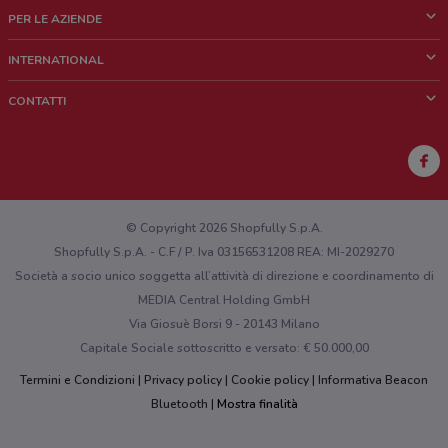
Cos'è DoveConviene
PER LE AZIENDE
Chi siamo
Cosa facciamo
INTERNATIONAL
News e media
Richieste commerciali e marketing
Brazil
CONTATTI
Lavora con noi
Mexico
Segnalazione punto vendita
France
Segnalazione Volantino
Australia
Hai un malfunzionamento sul web o sull'app?
New Zealand
© Copyright 2026 Shopfully S.p.A.
Shopfully S.p.A. - C.F / P. Iva 03156531208 REA: MI-2029270
Società a socio unico soggetta all’attività di direzione e coordinamento di
MEDIA Central Holding GmbH
Via Giosuè Borsi 9 - 20143 Milano
Capitale Sociale sottoscritto e versato: € 50.000,00
Termini e Condizioni
Privacy policy
Cookie policy
Informativa Beacon
Bluetooth
Mostra finalità