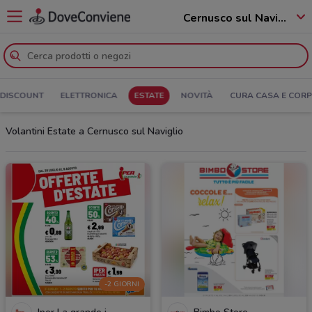
Cernusco sul Naviglio - 20063
DISCOUNT
ELETTRONICA
ESTATE
NOVITÀ
CURA CASA E COR
Volantini Estate a Cernusco sul Naviglio
-2 GIORNI