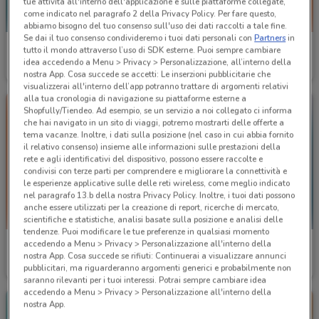
tue attività all'interno dell'applicazione e sulle piattaforme collegate,
come indicato nel paragrafo 2 della Privacy Policy. Per fare questo,
abbiamo bisogno del tuo consenso sull'uso dei dati raccolti a tale fine.
Se dai il tuo consenso condivideremo i tuoi dati personali con
Partners
in
Costa Crociere
Sogegross
tutto il mondo attraverso l’uso di SDK esterne. Puoi sempre cambiare
idea accedendo a Menu > Privacy > Personalizzazione, all’interno della
Scade il 22/09
1.4 km
Scade il 25/08
1.7 km
nostra App. Cosa succede se accetti: Le inserzioni pubblicitarie che
visualizzerai all'interno dell’app potranno trattare di argomenti relativi
alla tua cronologia di navigazione su piattaforme esterne a
Shopfully/Tiendeo. Ad esempio, se un servizio a noi collegato ci informa
che hai navigato in un sito di viaggi, potremo mostrarti delle offerte a
tema vacanze. Inoltre, i dati sulla posizione (nel caso in cui abbia fornito
il relativo consenso) insieme alle informazioni sulle prestazioni della
rete e agli identificativi del dispositivo, possono essere raccolte e
condivisi con terze parti per comprendere e migliorare la connettività e
le esperienze applicative sulle delle reti wireless, come meglio indicato
nel paragrafo 13.b della nostra Privacy Policy. Inoltre, i tuoi dati possono
anche essere utilizzati per la creazione di report, ricerche di mercato,
scientifiche e statistiche, analisi basate sulla posizione e analisi delle
tendenze. Puoi modificare le tue preferenze in qualsiasi momento
accedendo a Menu > Privacy > Personalizzazione all'interno della
GrosMarket
Carrefour Ipermercati
nostra App. Cosa succede se rifiuti: Continuerai a visualizzare annunci
pubblicitari, ma riguarderanno argomenti generici e probabilmente non
Scade il 25/08
1.7 km
Scade il 31/08
2 km
saranno rilevanti per i tuoi interessi. Potrai sempre cambiare idea
accedendo a Menu > Privacy > Personalizzazione all'interno della
nostra App.