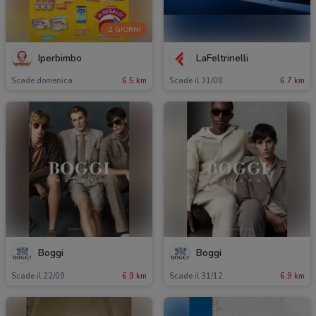
-2 GIORNI
Iperbimbo
LaFeltrinelli
Scade domenica
6.5 km
Scade il 31/08
6.7 km
Boggi
Boggi
Scade il 22/09
6.9 km
Scade il 31/12
6.9 km