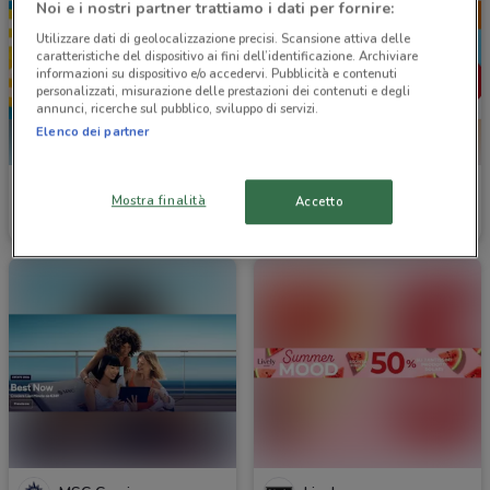
Noi e i nostri partner trattiamo i dati per fornire:
Utilizzare dati di geolocalizzazione precisi. Scansione attiva delle
caratteristiche del dispositivo ai fini dell’identificazione. Archiviare
informazioni su dispositivo e/o accedervi. Pubblicità e contenuti
personalizzati, misurazione delle prestazioni dei contenuti e degli
annunci, ricerche sul pubblico, sviluppo di servizi.
Elenco dei partner
Ottica VistaSì
Ottica VistaSì
Mostra finalità
Accetto
Scade il 15/09
2.1 km
Scade il 30/09
2.1 km