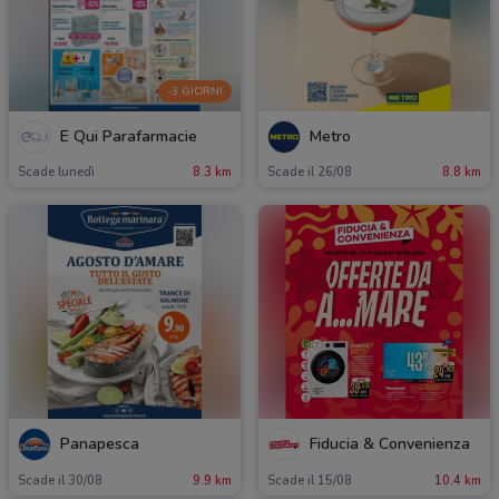
-3 GIORNI
É Qui Parafarmacie
Metro
Scade lunedì
8.3 km
Scade il 26/08
8.8 km
Panapesca
Fiducia & Convenienza
Scade il 30/08
9.9 km
Scade il 15/08
10.4 km