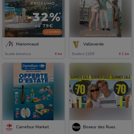
-2 GIORNI
Marionnaud
Valleverde
Scade domenica
4 km
Scade il 22/09
4.1 km
Carrefour Market
Boxeur des Rues