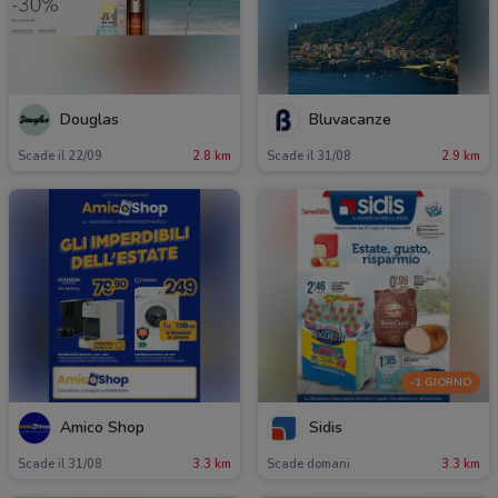
Douglas
Bluvacanze
Scade il 22/09
2.8 km
Scade il 31/08
2.9 km
-1 GIORNO
Amico Shop
Sidis
Scade il 31/08
3.3 km
Scade domani
3.3 km