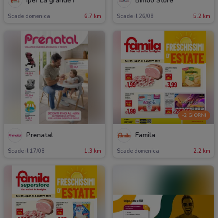
Iper La grande i
Bimbo Store
Scade domenica
6.7 km
Scade il 26/08
5.2 km
-2 GIORNI
Prenatal
Famila
Scade il 17/08
1.3 km
Scade domenica
2.2 km