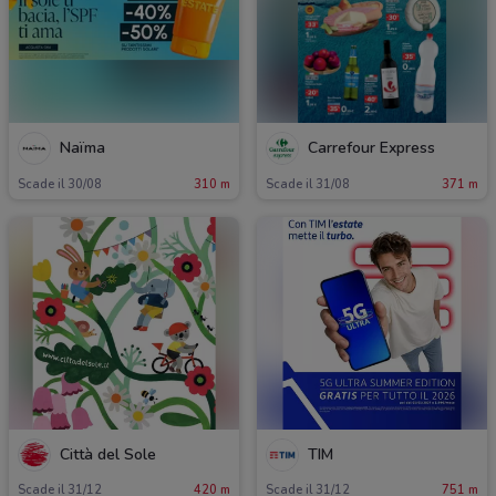
Naïma
Carrefour Express
Scade il 30/08
310 m
Scade il 31/08
371 m
Città del Sole
TIM
Scade il 31/12
420 m
Scade il 31/12
751 m