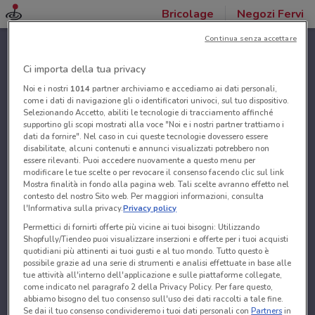
Bricolage
Negozi Fervi
Continua senza accettare
Ci importa della tua privacy
Noi e i nostri
1014
partner archiviamo e accediamo ai dati personali,
come i dati di navigazione gli o identificatori univoci, sul tuo dispositivo.
Selezionando Accetto, abiliti le tecnologie di tracciamento affinché
supportino gli scopi mostrati alla voce "Noi e i nostri partner trattiamo i
dati da fornire". Nel caso in cui queste tecnologie dovessero essere
disabilitate, alcuni contenuti e annunci visualizzati potrebbero non
essere rilevanti. Puoi accedere nuovamente a questo menu per
modificare le tue scelte o per revocare il consenso facendo clic sul link
Mostra finalità in fondo alla pagina web. Tali scelte avranno effetto nel
contesto del nostro Sito web. Per maggiori informazioni, consulta
l'Informativa sulla privacy.
Privacy policy
Permettici di fornirti offerte più vicine ai tuoi bisogni: Utilizzando
Shopfully/Tiendeo puoi visualizzare inserzioni e offerte per i tuoi acquisti
quotidiani più attinenti ai tuoi gusti e al tuo mondo. Tutto questo è
possibile grazie ad una serie di strumenti e analisi effettuate in base alle
tue attività all'interno dell'applicazione e sulle piattaforme collegate,
come indicato nel paragrafo 2 della Privacy Policy. Per fare questo,
abbiamo bisogno del tuo consenso sull'uso dei dati raccolti a tale fine.
Se dai il tuo consenso condivideremo i tuoi dati personali con
Partners
in