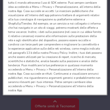
tutto il mondo attraverso l’uso di SDK esterne. Puoi sempre cambiare
idea accedendo a Menu > Privacy > Personalizzazione, all’interno della
nostra App. Cosa succede se accetti: Le inserzioni pubblicitarie che
visualizzerai all'interno dell’app potranno trattare di argomenti relativi
alla tua cronologia di navigazione su piattaforme esterne a
Shopfully/Tiendeo. Ad esempio, se un servizio a noi collegato ci informa
che hai navigato in un sito di viaggi, potremo mostrarti delle offerte a
tema vacanze. Inoltre, i dati sulla posizione (nel caso in cui abbia fornito
il relativo consenso) insieme alle informazioni sulle prestazioni della
rete e agli identificativi del dispositivo, possono essere raccolte e
condivisi con terze parti per comprendere e migliorare la connettività e
le esperienze applicative sulle delle reti wireless, come meglio indicato
nel paragrafo 13.b della nostra Privacy Policy. Inoltre, i tuoi dati possono
anche essere utilizzati per la creazione di report, ricerche di mercato,
scientifiche e statistiche, analisi basate sulla posizione e analisi delle
tendenze. Puoi modificare le tue preferenze in qualsiasi momento
accedendo a Menu > Privacy > Personalizzazione all'interno della
nostra App. Cosa succede se rifiuti: Continuerai a visualizzare annunci
pubblicitari, ma riguarderanno argomenti generici e probabilmente non
saranno rilevanti per i tuoi interessi. Potrai sempre cambiare idea
accedendo a Menu > Privacy > Personalizzazione all'interno della
nostra App.
Noi e i nostri partner trattiamo i dati per fornire:
Utilizzare dati di geolocalizzazione precisi. Scansione attiva delle
Offerte simili di Tecnomat
caratteristiche del dispositivo ai fini dell’identificazione. Archiviare