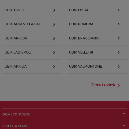
UBIK TIVOLI
UBIK OSTIA
UBIK ALBANO LAZIALE
UBIK POMEZIA
UBIK ARICCIA
UBIK BRACCIANO
UBIK LADISPOLI
UBIK VELLETRI
UBIK APRILIA
UBIK VALMONTONE
Tutte le città
DOVECONVIENE
Cos'è DoveConviene
PER LE AZIENDE