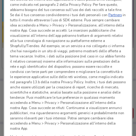
come indicato nel paragrafo 2 della Privacy Policy. Per fare questo,
abbiamo bisogno del tuo consenso sull'uso dei dati raccolti a tale fine.
Se dai il tuo consenso condivideremo i tuoi dati personali con
Partners
in
tutto il mondo attraverso l’uso di SDK esterne. Puoi sempre cambiare
idea accedendo a Menu > Privacy > Personalizzazione, all’interno della
nostra App. Cosa succede se accetti: Le inserzioni pubblicitarie che
visualizzerai all'interno dell’app potranno trattare di argomenti relativi
alla tua cronologia di navigazione su piattaforme esterne a
Shopfully/Tiendeo. Ad esempio, se un servizio a noi collegato ci informa
che hai navigato in un sito di viaggi, potremo mostrarti delle offerte a
Ubik
Ubik
tema vacanze. Inoltre, i dati sulla posizione (nel caso in cui abbia fornito
il relativo consenso) insieme alle informazioni sulle prestazioni della
Scade il 30/09
4.5 km
Scade il 23/08
4.5 km
rete e agli identificativi del dispositivo, possono essere raccolte e
condivisi con terze parti per comprendere e migliorare la connettività e
le esperienze applicative sulle delle reti wireless, come meglio indicato
nel paragrafo 13.b della nostra Privacy Policy. Inoltre, i tuoi dati possono
Porta DoveConviene sempre con te!
anche essere utilizzati per la creazione di report, ricerche di mercato,
Puoi trovare le migliori offerte dei negozi vicino a te,
scientifiche e statistiche, analisi basate sulla posizione e analisi delle
salvarle e creare la tua lista del risparmio, comodamente
tendenze. Puoi modificare le tue preferenze in qualsiasi momento
dal tuo cellulare.
accedendo a Menu > Privacy > Personalizzazione all'interno della
nostra App. Cosa succede se rifiuti: Continuerai a visualizzare annunci
SCARICA L’APP
pubblicitari, ma riguarderanno argomenti generici e probabilmente non
saranno rilevanti per i tuoi interessi. Potrai sempre cambiare idea
accedendo a Menu > Privacy > Personalizzazione all'interno della
nostra App.