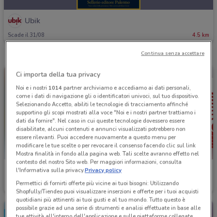
Ubik
Scade il 31/08
4.5 km
Continua senza accettare
Ci importa della tua privacy
Noi e i nostri
1014
partner archiviamo e accediamo ai dati personali,
come i dati di navigazione gli o identificatori univoci, sul tuo dispositivo.
Selezionando Accetto, abiliti le tecnologie di tracciamento affinché
supportino gli scopi mostrati alla voce "Noi e i nostri partner trattiamo i
dati da fornire". Nel caso in cui queste tecnologie dovessero essere
disabilitate, alcuni contenuti e annunci visualizzati potrebbero non
essere rilevanti. Puoi accedere nuovamente a questo menu per
modificare le tue scelte o per revocare il consenso facendo clic sul link
Mostra finalità in fondo alla pagina web. Tali scelte avranno effetto nel
contesto del nostro Sito web. Per maggiori informazioni, consulta
Ubik
Ubik
l'Informativa sulla privacy.
Privacy policy
Permettici di fornirti offerte più vicine ai tuoi bisogni: Utilizzando
Scade il 24/08
4.5 km
Scade il 01/09
4.5 km
Shopfully/Tiendeo puoi visualizzare inserzioni e offerte per i tuoi acquisti
quotidiani più attinenti ai tuoi gusti e al tuo mondo. Tutto questo è
possibile grazie ad una serie di strumenti e analisi effettuate in base alle
tue attività all'interno dell'applicazione e sulle piattaforme collegate,