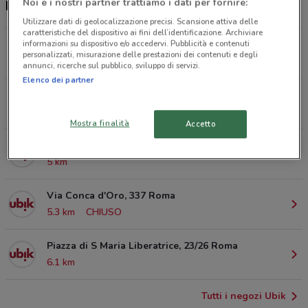
Noi e i nostri partner trattiamo i dati per fornire:
Negozi Ubik nelle vicinanze
Utilizzare dati di geolocalizzazione precisi. Scansione attiva delle
caratteristiche del dispositivo ai fini dell’identificazione. Archiviare
informazioni su dispositivo e/o accedervi. Pubblicità e contenuti
Via dei Barbieri 7 Roma
personalizzati, misurazione delle prestazioni dei contenuti e degli
4.5 km
annunci, ricerche sul pubblico, sviluppo di servizi.
Elenco dei partner
Vicolo della Fontana 28 Roma
4.9 km
Mostra finalità
Accetto
Via della Lungaretta 90/E Roma
5 km
Via Conca d'Oro, 337 Roma
5.3 km
CHIUSO
Piazza di S Maria Liberatrice, 23/26 Roma
6.1 km
Tutti i negozi Ubik