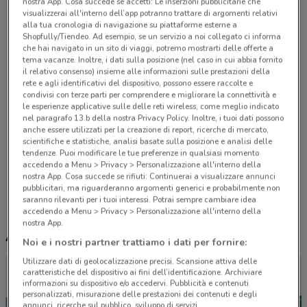
nostra App. Cosa succede se accetti: Le inserzioni pubblicitarie che
3.5 km
visualizzerai all'interno dell’app potranno trattare di argomenti relativi
alla tua cronologia di navigazione su piattaforme esterne a
Shopfully/Tiendeo. Ad esempio, se un servizio a noi collegato ci informa
Galleria Alberto Sordi, 1/2 Roma
che hai navigato in un sito di viaggi, potremo mostrarti delle offerte a
4.1 km
tema vacanze. Inoltre, i dati sulla posizione (nel caso in cui abbia fornito
il relativo consenso) insieme alle informazioni sulle prestazioni della
rete e agli identificativi del dispositivo, possono essere raccolte e
Via Del Tritone, 172 Roma
condivisi con terze parti per comprendere e migliorare la connettività e
4.2 km
le esperienze applicative sulle delle reti wireless, come meglio indicato
nel paragrafo 13.b della nostra Privacy Policy. Inoltre, i tuoi dati possono
anche essere utilizzati per la creazione di report, ricerche di mercato,
Via Aniene, 1 Roma
scientifiche e statistiche, analisi basate sulla posizione e analisi delle
tendenze. Puoi modificare le tue preferenze in qualsiasi momento
4.3 km
accedendo a Menu > Privacy > Personalizzazione all'interno della
nostra App. Cosa succede se rifiuti: Continuerai a visualizzare annunci
pubblicitari, ma riguarderanno argomenti generici e probabilmente non
Tutti i negozi Lovable
saranno rilevanti per i tuoi interessi. Potrai sempre cambiare idea
accedendo a Menu > Privacy > Personalizzazione all'interno della
nostra App.
Altri volantini nelle vicinanze
Noi e i nostri partner trattiamo i dati per fornire:
Utilizzare dati di geolocalizzazione precisi. Scansione attiva delle
caratteristiche del dispositivo ai fini dell’identificazione. Archiviare
informazioni su dispositivo e/o accedervi. Pubblicità e contenuti
personalizzati, misurazione delle prestazioni dei contenuti e degli
annunci, ricerche sul pubblico, sviluppo di servizi.