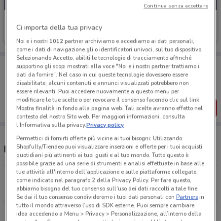
Continua senza accettare
Lovable
Ci importa della tua privacy
Scade il 31/08
2.9 km
Noi e i nostri
1012
partner archiviamo e accediamo ai dati personali,
come i dati di navigazione gli o identificatori univoci, sul tuo dispositivo.
Selezionando Accetto, abiliti le tecnologie di tracciamento affinché
Porta DoveConviene sempre con te!
supportino gli scopi mostrati alla voce "Noi e i nostri partner trattiamo i
Puoi trovare le migliori offerte dei negozi vicino a te,
dati da fornire". Nel caso in cui queste tecnologie dovessero essere
salvarle e creare la tua lista del risparmio, comodamente
disabilitate, alcuni contenuti e annunci visualizzati potrebbero non
dal tuo cellulare.
essere rilevanti. Puoi accedere nuovamente a questo menu per
modificare le tue scelte o per revocare il consenso facendo clic sul link
SCARICA L’APP
Mostra finalità in fondo alla pagina web. Tali scelte avranno effetto nel
contesto del nostro Sito web. Per maggiori informazioni, consulta
l'Informativa sulla privacy.
Privacy policy
Permettici di fornirti offerte più vicine ai tuoi bisogni: Utilizzando
Shopfully/Tiendeo puoi visualizzare inserzioni e offerte per i tuoi acquisti
Negozi Lovable nelle vicinanze
quotidiani più attinenti ai tuoi gusti e al tuo mondo. Tutto questo è
possibile grazie ad una serie di strumenti e analisi effettuate in base alle
tue attività all'interno dell'applicazione e sulle piattaforme collegate,
Via Cola Di Rienzo, 230-232 Roma
come indicato nel paragrafo 2 della Privacy Policy. Per fare questo,
abbiamo bisogno del tuo consenso sull'uso dei dati raccolti a tale fine.
2.9 km
Se dai il tuo consenso condivideremo i tuoi dati personali con
Partners
in
tutto il mondo attraverso l’uso di SDK esterne. Puoi sempre cambiare
Piazza Dell'Ospitale, 6/B Trieste
idea accedendo a Menu > Privacy > Personalizzazione, all’interno della