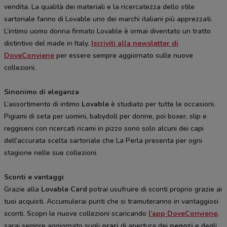
vendita. La qualità dei materiali e la ricercatezza dello stile
sartoriale fanno di Lovable uno dei marchi italiani più apprezzati.
L’intimo uomo donna firmato Lovable è ormai diventato un tratto
distintivo del made in Italy.
Iscriviti alla newsletter di
DoveConviene
per essere sempre aggiornato sulle nuove
collezioni.
Sinonimo di eleganza
L’assortimento di intimo
Lovable
è studiato per tutte le occasioni.
Pigiami di seta per uomini, babydoll per donne, poi boxer, slip e
reggiseni con ricercati ricami in pizzo sono solo alcuni dei capi
dell’accurata scelta sartoriale che La Perla presenta per ogni
stagione nelle sue collezioni.
Sconti e vantaggi
Grazie alla
Lovable Card
potrai usufruire di sconti proprio grazie ai
tuoi acquisti. Accumulerai punti che si tramuteranno in vantaggiosi
sconti. Scopri le nuove collezioni scaricando
l’app DoveConviene
,
sarai sempre aggiornato sugli
orari
di apertura dei
negozi
e degli