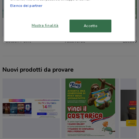
Elenco dei partner
Mostra finalità
Accetto
Golden Point
Valleverde
Lacoste
Nuovi prodotti da provare