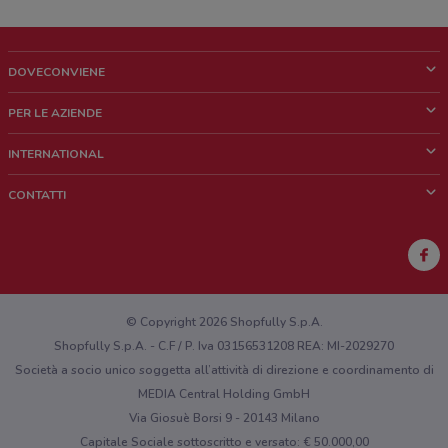
DOVECONVIENE
Cos'è DoveConviene
PER LE AZIENDE
Chi siamo
Cosa facciamo
INTERNATIONAL
News e media
Richieste commerciali e marketing
Brazil
CONTATTI
Lavora con noi
Mexico
Segnalazione punto vendita
France
Segnalazione Volantino
Australia
Hai un malfunzionamento sul web o sull'app?
New Zealand
© Copyright 2026 Shopfully S.p.A.
Shopfully S.p.A. - C.F / P. Iva 03156531208 REA: MI-2029270
Società a socio unico soggetta all’attività di direzione e coordinamento di
MEDIA Central Holding GmbH
Via Giosuè Borsi 9 - 20143 Milano
Capitale Sociale sottoscritto e versato: € 50.000,00