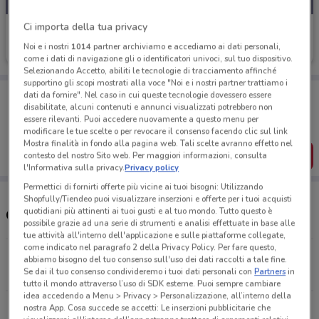
Ci importa della tua privacy
Libraccio
Noi e i nostri
1014
partner archiviamo e accediamo ai dati personali,
Scade il 30/08
4.8 km
come i dati di navigazione gli o identificatori univoci, sul tuo dispositivo.
Selezionando Accetto, abiliti le tecnologie di tracciamento affinché
supportino gli scopi mostrati alla voce "Noi e i nostri partner trattiamo i
Porta DoveConviene sempre con te!
dati da fornire". Nel caso in cui queste tecnologie dovessero essere
Puoi trovare le migliori offerte dei negozi vicino a te,
disabilitate, alcuni contenuti e annunci visualizzati potrebbero non
salvarle e creare la tua lista del risparmio, comodamente
essere rilevanti. Puoi accedere nuovamente a questo menu per
dal tuo cellulare.
modificare le tue scelte o per revocare il consenso facendo clic sul link
Mostra finalità in fondo alla pagina web. Tali scelte avranno effetto nel
SCARICA L’APP
contesto del nostro Sito web. Per maggiori informazioni, consulta
l'Informativa sulla privacy.
Privacy policy
Permettici di fornirti offerte più vicine ai tuoi bisogni: Utilizzando
Shopfully/Tiendeo puoi visualizzare inserzioni e offerte per i tuoi acquisti
quotidiani più attinenti ai tuoi gusti e al tuo mondo. Tutto questo è
Orari Libraccio e negozi
possibile grazie ad una serie di strumenti e analisi effettuate in base alle
tue attività all'interno dell'applicazione e sulle piattaforme collegate,
come indicato nel paragrafo 2 della Privacy Policy. Per fare questo,
Via Nazionale 254 Roma
abbiamo bisogno del tuo consenso sull'uso dei dati raccolti a tale fine.
Se dai il tuo consenso condivideremo i tuoi dati personali con
Partners
in
4.8 km
CHIUSO
tutto il mondo attraverso l’uso di SDK esterne. Puoi sempre cambiare
idea accedendo a Menu > Privacy > Personalizzazione, all’interno della
Via Trattati di Roma Gravellona Toce
nostra App. Cosa succede se accetti: Le inserzioni pubblicitarie che