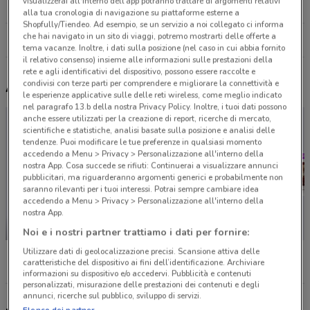
visualizzerai all'interno dell’app potranno trattare di argomenti relativi
4.8 km
APERTO
alla tua cronologia di navigazione su piattaforme esterne a
Shopfully/Tiendeo. Ad esempio, se un servizio a noi collegato ci informa
che hai navigato in un sito di viaggi, potremo mostrarti delle offerte a
Tutti i negozi Libraccio
tema vacanze. Inoltre, i dati sulla posizione (nel caso in cui abbia fornito
il relativo consenso) insieme alle informazioni sulle prestazioni della
rete e agli identificativi del dispositivo, possono essere raccolte e
condivisi con terze parti per comprendere e migliorare la connettività e
Altri volantini nelle vicinanze
le esperienze applicative sulle delle reti wireless, come meglio indicato
nel paragrafo 13.b della nostra Privacy Policy. Inoltre, i tuoi dati possono
anche essere utilizzati per la creazione di report, ricerche di mercato,
scientifiche e statistiche, analisi basate sulla posizione e analisi delle
tendenze. Puoi modificare le tue preferenze in qualsiasi momento
accedendo a Menu > Privacy > Personalizzazione all'interno della
nostra App. Cosa succede se rifiuti: Continuerai a visualizzare annunci
pubblicitari, ma riguarderanno argomenti generici e probabilmente non
saranno rilevanti per i tuoi interessi. Potrai sempre cambiare idea
accedendo a Menu > Privacy > Personalizzazione all'interno della
nostra App.
SCADE OGGI
Noi e i nostri partner trattiamo i dati per fornire:
Unieuro
Euronics
Sky
Utilizzare dati di geolocalizzazione precisi. Scansione attiva delle
caratteristiche del dispositivo ai fini dell’identificazione. Archiviare
informazioni su dispositivo e/o accedervi. Pubblicità e contenuti
personalizzati, misurazione delle prestazioni dei contenuti e degli
annunci, ricerche sul pubblico, sviluppo di servizi.
Elenco dei partner