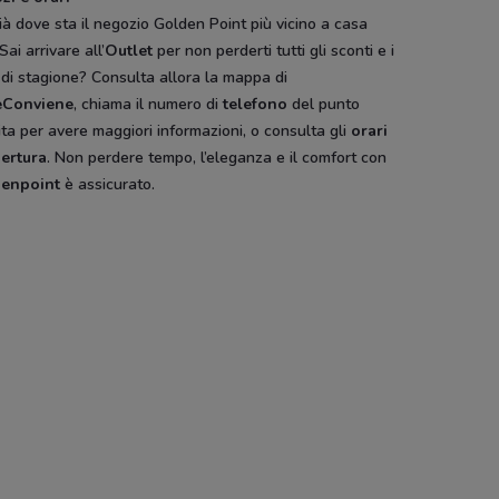
ià dove sta il negozio Golden Point più vicino a casa
Sai arrivare all’
Outlet
per non perderti tutti gli sconti e i
 di stagione? Consulta allora la mappa di
eConviene
, chiama il numero di
telefono
del punto
ta per avere maggiori informazioni, o consulta gli
orari
pertura
. Non perdere tempo, l’eleganza e il comfort con
enpoint
è assicurato.
l
Promod
Foot Locker
Nuvolari
Fratelli
Rossetti