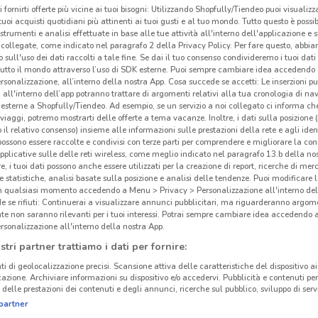
i fornirti offerte più vicine ai tuoi bisogni: Utilizzando Shopfully/Tiendeo puoi visualizz
i tuoi acquisti quotidiani più attinenti ai tuoi gusti e al tuo mondo. Tutto questo è possi
 strumenti e analisi effettuate in base alle tue attività all'interno dell'applicazione e 
collegate, come indicato nel paragrafo 2 della Privacy Policy. Per fare questo, abbi
 sull'uso dei dati raccolti a tale fine. Se dai il tuo consenso condivideremo i tuoi dati
tutto il mondo attraverso l’uso di SDK esterne. Puoi sempre cambiare idea accedend
rsonalizzazione, all’interno della nostra App. Cosa succede se accetti: Le inserzioni pu
i all'interno dell’app potranno trattare di argomenti relativi alla tua cronologia di na
esterne a Shopfully/Tiendeo. Ad esempio, se un servizio a noi collegato ci informa ch
i viaggi, potremo mostrarti delle offerte a tema vacanze. Inoltre, i dati sulla posizione 
o il relativo consenso) insieme alle informazioni sulle prestazioni della rete e agli ident
 possono essere raccolte e condivisi con terze parti per comprendere e migliorare la conn
pplicative sulle delle reti wireless, come meglio indicato nel paragrafo 13.b della no
re, i tuoi dati possono anche essere utilizzati per la creazione di report, ricerche di mer
 e statistiche, analisi basate sulla posizione e analisi delle tendenze. Puoi modificare l
1.2 km
in qualsiasi momento accedendo a Menu > Privacy > Personalizzazione all'interno del
 se rifiuti: Continuerai a visualizzare annunci pubblicitari, ma riguarderanno argome
te non saranno rilevanti per i tuoi interessi. Potrai sempre cambiare idea accedendo
Gol
rsonalizzazione all'interno della nostra App.
stri partner trattiamo i dati per fornire:
I
neg
ti di geolocalizzazione precisi. Scansione attiva delle caratteristiche del dispositivo ai 
compr
icazione. Archiviare informazioni su dispositivo e/o accedervi. Pubblicità e contenuti per
delle prestazioni dei contenuti e degli annunci, ricerche sul pubblico, sviluppo di servi
di mo
partner
quali