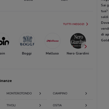
Sai g
tua? 
saldi
Dov
TUTTI I NEGOZI
vendi
di a
Gold
oin
Boggi
Melluso
Nero Giardini
Desigua
cinanze
MONTEROTONDO
CIAMPINO
TIVOLI
OSTIA