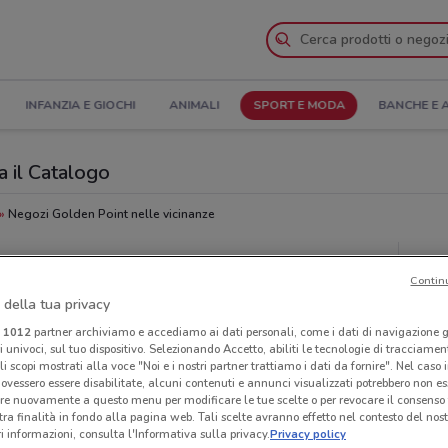
INFANZIA E GIOCHI
ANIMALI
SPORT E MODA
BANCHE E 
a il Catalogo
Negozi Golden Point nelle vicinanze
nt
Neg
Contin
 della tua privacy
i
1012
partner archiviamo e accediamo ai dati personali, come i dati di navigazione g
ri univoci, sul tuo dispositivo. Selezionando Accetto, abiliti le tecnologie di tracciame
li scopi mostrati alla voce "Noi e i nostri partner trattiamo i dati da fornire". Nel caso 
ovessero essere disabilitate, alcuni contenuti e annunci visualizzati potrebbero non ess
re nuovamente a questo menu per modificare le tue scelte o per revocare il consenso
tra finalità in fondo alla pagina web. Tali scelte avranno effetto nel contesto del nost
 informazioni, consulta l'Informativa sulla privacy.
Privacy policy