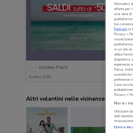
Permettici d
offerte per 
una serie di
piattaforme 
tuo consenso
Partners
in 
Privacy > Pe
visualizzera
piattaforme 
in un sito d
abbia fornit
dispositivo,
esperienze a
Golden Point
Policy. Inolt
scientifiche
Scade il 31/08
preferenze 
Cosa succede
probabilmen
Privacy > Pe
Altri volantini nelle vicinanze
Noi e i no
Utilizzare da
dell’identif
misurazione 
Elenco dei 