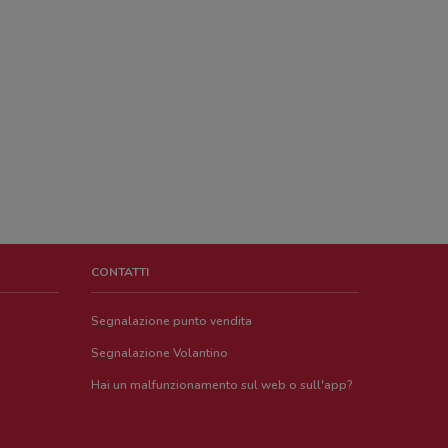
CONTATTI
Segnalazione punto vendita
Segnalazione Volantino
Hai un malfunzionamento sul web o sull'app?