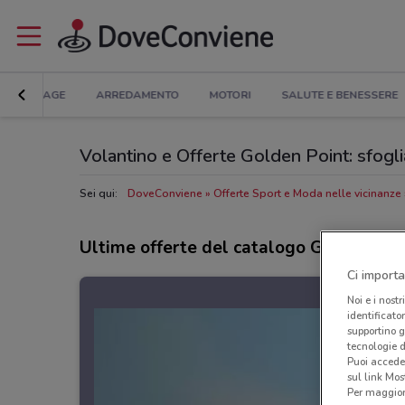
BRICOLAGE
ARREDAMENTO
MOTORI
SALUTE E BENESSERE
Volantino e Offerte Golden Point: sfogli
Sei qui:
DoveConviene
Offerte Sport e Moda nelle vicinanze
Ultime offerte del catalogo Golden Poi
Ci importa
Noi e i nostr
identificato
supportino g
tecnologie d
Puoi accede
sul link Mos
Per maggiori