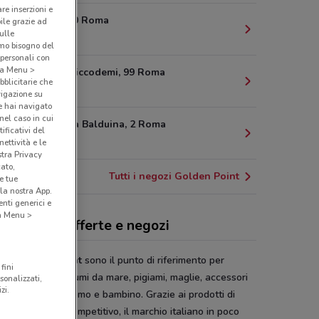
are inserzioni e
Ojetti, 58-60 Roma
bile grazie ad
sulle
2.9 km
amo bisogno del
 personali con
o a Menu >
Via Dario Niccodemi, 99 Roma
bblicitarie che
2.9 km
vigazione su
e hai navigato
(nel caso in cui
Piazza Della Balduina, 2 Roma
ificativi del
3 km
ettività e le
stra Privacy
cato,
Tutti i negozi Golden Point
e tue
la nostra App.
nti generici e
 a Menu >
den Point, offerte e negozi
ozi Golden Point
sono il punto di riferimento per
fini
are intimo, costumi da mare, pigiami, maglie, accessori
sonalizzati,
zi.
da per donna, uomo e bambino. Grazie ai prodotti di
tà a un prezzo competitivo, il marchio italiano in poco