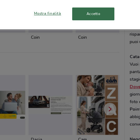
temp
inter
Mostra finalità
Accetto
l’acq
comp
rispa
Coin
Coin
Boggi
puoi 
Cata
Vuoi 
panta
stagi
Dov
giorn
foto 
Poin
abbig
conve
Nego
Dacia
Cam
Cam