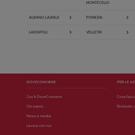
MONTECELIO
ALBANO LAZIALE
POMEZIA
LADISPOLI
VELLETRI
DOVECONVIENE
PER LE A
Cos'è DoveConviene
Cosa facc
Chi siamo
Richieste 
News e media
Lavora con noi