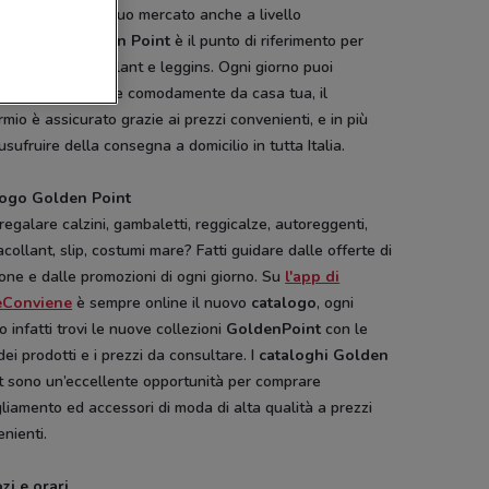
o ha espanso il suo mercato anche a livello
nazionale.
Golden Point
è il punto di riferimento per
uisto di calze, collant e leggins. Ogni giorno puoi
rare anche online comodamente da casa tua, il
rmio è assicurato grazie ai prezzi convenienti, e in più
Boggi
Boggi
Boggi
usufruire della consegna a domicilio in tutta Italia.
ogo Golden Point
regalare calzini, gambaletti, reggicalze, autoreggenti,
collant, slip, costumi mare? Fatti guidare dalle offerte di
one e dalle promozioni di ogni giorno. Su
l'app di
eConviene
è sempre online il nuovo
catalogo
, ogni
o infatti trovi le nuove collezioni
GoldenPoint
con le
dei prodotti e i prezzi da consultare. I
cataloghi Golden
t sono un’eccellente opportunità per comprare
liamento ed accessori di moda di alta qualità a prezzi
nienti.
SCADE OGGI
zi e orari
Pali
Disney
Hype