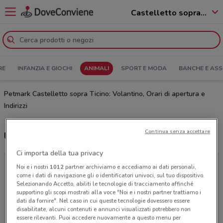
Castelletto sopra Ticino - 28053
RE
INFANZIA E GIOCHI
ANIMALI
SPORT E MODA
BANCHE E ASS
Petmark Castelletto sopra Ticino: Volantino, Orari di apertura e
Indirizzi
Continua senza accettare
Ultime offerte del volantino Petmark
Ci importa della tua privacy
Noi e i nostri
1012
partner archiviamo e accediamo ai dati personali,
come i dati di navigazione gli o identificatori univoci, sul tuo dispositivo.
Selezionando Accetto, abiliti le tecnologie di tracciamento affinché
supportino gli scopi mostrati alla voce "Noi e i nostri partner trattiamo i
dati da fornire". Nel caso in cui queste tecnologie dovessero essere
disabilitate, alcuni contenuti e annunci visualizzati potrebbero non
essere rilevanti. Puoi accedere nuovamente a questo menu per