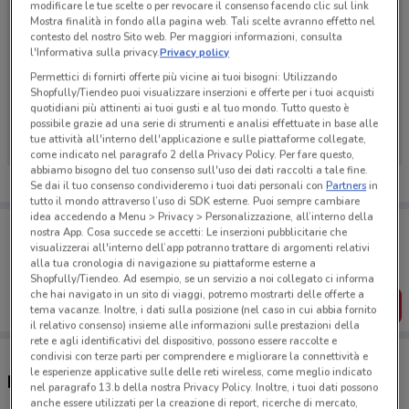
modificare le tue scelte o per revocare il consenso facendo clic sul link
Mostra finalità in fondo alla pagina web. Tali scelte avranno effetto nel
contesto del nostro Sito web. Per maggiori informazioni, consulta
l'Informativa sulla privacy.
Privacy policy
Permettici di fornirti offerte più vicine ai tuoi bisogni: Utilizzando
Shopfully/Tiendeo puoi visualizzare inserzioni e offerte per i tuoi acquisti
Ci dispiace, al momento non abbiamo pubblicato
quotidiani più attinenti ai tuoi gusti e al tuo mondo. Tutto questo è
volantini nella tua zona. Riprova più tardi.
possibile grazie ad una serie di strumenti e analisi effettuate in base alle
tue attività all'interno dell'applicazione e sulle piattaforme collegate,
come indicato nel paragrafo 2 della Privacy Policy. Per fare questo,
abbiamo bisogno del tuo consenso sull'uso dei dati raccolti a tale fine.
Se dai il tuo consenso condivideremo i tuoi dati personali con
Partners
in
tutto il mondo attraverso l’uso di SDK esterne. Puoi sempre cambiare
idea accedendo a Menu > Privacy > Personalizzazione, all’interno della
Porta DoveConviene sempre con te!
nostra App. Cosa succede se accetti: Le inserzioni pubblicitarie che
Puoi trovare le migliori offerte dei negozi vicino a te,
visualizzerai all'interno dell’app potranno trattare di argomenti relativi
salvarle e creare la tua lista del risparmio, comodamente
alla tua cronologia di navigazione su piattaforme esterne a
dal tuo cellulare.
Shopfully/Tiendeo. Ad esempio, se un servizio a noi collegato ci informa
che hai navigato in un sito di viaggi, potremo mostrarti delle offerte a
SCARICA L’APP
tema vacanze. Inoltre, i dati sulla posizione (nel caso in cui abbia fornito
il relativo consenso) insieme alle informazioni sulle prestazioni della
rete e agli identificativi del dispositivo, possono essere raccolte e
condivisi con terze parti per comprendere e migliorare la connettività e
le esperienze applicative sulle delle reti wireless, come meglio indicato
Negozi Petmark a Castelletto sopra Ticino
nel paragrafo 13.b della nostra Privacy Policy. Inoltre, i tuoi dati possono
anche essere utilizzati per la creazione di report, ricerche di mercato,