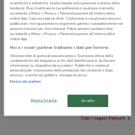
scientifiche e statistiche, analisi basate sulla posizione e analisi delle
Viale Della Repubblica, 26 Busto Arsizio
tendenze. Puoi modificare le tue preferenze in qualsiasi momento
accedendo a Menu > Privacy > Personalizzazione all'interno della
17.8 km
CHIUSO
nostra App. Cosa succede se rifiuti: Continuerai a visualizzare annunci
pubblicitari, ma riguarderanno argomenti generici e probabilmente non
saranno rilevanti per i tuoi interessi. Potrai sempre cambiare idea
Via Fratelli Kennedy, 7 Venegono Inferiore
accedendo a Menu > Privacy > Personalizzazione all'interno della
18.9 km
CHIUSO
nostra App.
Noi e i nostri partner trattiamo i dati per fornire:
Via Jamoretti Induno Olona
Utilizzare dati di geolocalizzazione precisi. Scansione attiva delle
20.6 km
CHIUSO
caratteristiche del dispositivo ai fini dell’identificazione. Archiviare
informazioni su dispositivo e/o accedervi. Pubblicità e contenuti
personalizzati, misurazione delle prestazioni dei contenuti e degli
Via Per Busto Arsizio 20 Legnano
annunci, ricerche sul pubblico, sviluppo di servizi.
23.3 km
CHIUSO
Elenco dei partner
Corso Marconi, 32 Gravellona Toce
Mostra finalità
Accetto
28.9 km
CHIUSO
Tutti i negozi Petmark