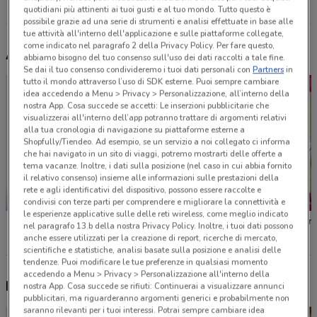
Tutti i negozi Leroy Merlin
quotidiani più attinenti ai tuoi gusti e al tuo mondo. Tutto questo è
possibile grazie ad una serie di strumenti e analisi effettuate in base alle
tue attività all'interno dell'applicazione e sulle piattaforme collegate,
come indicato nel paragrafo 2 della Privacy Policy. Per fare questo,
Altri volantini nelle vicinanze
abbiamo bisogno del tuo consenso sull'uso dei dati raccolti a tale fine.
Se dai il tuo consenso condivideremo i tuoi dati personali con
Partners
in
tutto il mondo attraverso l’uso di SDK esterne. Puoi sempre cambiare
idea accedendo a Menu > Privacy > Personalizzazione, all’interno della
nostra App. Cosa succede se accetti: Le inserzioni pubblicitarie che
visualizzerai all'interno dell’app potranno trattare di argomenti relativi
alla tua cronologia di navigazione su piattaforme esterne a
Shopfully/Tiendeo. Ad esempio, se un servizio a noi collegato ci informa
che hai navigato in un sito di viaggi, potremo mostrarti delle offerte a
tema vacanze. Inoltre, i dati sulla posizione (nel caso in cui abbia fornito
il relativo consenso) insieme alle informazioni sulle prestazioni della
rete e agli identificativi del dispositivo, possono essere raccolte e
-3 GIORNI
condivisi con terze parti per comprendere e migliorare la connettività e
le esperienze applicative sulle delle reti wireless, come meglio indicato
Unieuro
Bennet
Il Gigan
nel paragrafo 13.b della nostra Privacy Policy. Inoltre, i tuoi dati possono
anche essere utilizzati per la creazione di report, ricerche di mercato,
scientifiche e statistiche, analisi basate sulla posizione e analisi delle
tendenze. Puoi modificare le tue preferenze in qualsiasi momento
accedendo a Menu > Privacy > Personalizzazione all'interno della
Nuovi prodotti da provare
nostra App. Cosa succede se rifiuti: Continuerai a visualizzare annunci
pubblicitari, ma riguarderanno argomenti generici e probabilmente non
saranno rilevanti per i tuoi interessi. Potrai sempre cambiare idea