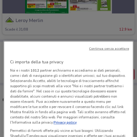
Leroy Merlin
Scade il 31/08
12.9 km
Porta DoveConviene sempre con te!
Continua senza accettare
Puoi trovare le migliori offerte dei negozi vicino a te,
salvarle e creare la tua lista del risparmio, comodamente
Ci importa della tua privacy
dal tuo cellulare.
Noi e i nostri
1012
partner archiviamo e accediamo ai dati personali,
SCARICA L’APP
come i dati di navigazione gli o identificatori univoci, sul tuo dispositivo.
Selezionando Accetto, abiliti le tecnologie di tracciamento affinché
supportino gli scopi mostrati alla voce "Noi e i nostri partner trattiamo i
dati da fornire". Nel caso in cui queste tecnologie dovessero essere
disabilitate, alcuni contenuti e annunci visualizzati potrebbero non
Orari e Negozi Leroy Merlin
essere rilevanti. Puoi accedere nuovamente a questo menu per
modificare le tue scelte o per revocare il consenso facendo clic sul link
Mostra finalità in fondo alla pagina web. Tali scelte avranno effetto nel
Via del Lavoro, 40 Solbiate Arno
contesto del nostro Sito web. Per maggiori informazioni, consulta
l'Informativa sulla privacy.
Privacy policy
12.9 km
APERTO
Permettici di fornirti offerte più vicine ai tuoi bisogni: Utilizzando
Shopfully/Tiendeo puoi visualizzare inserzioni e offerte per i tuoi acquisti