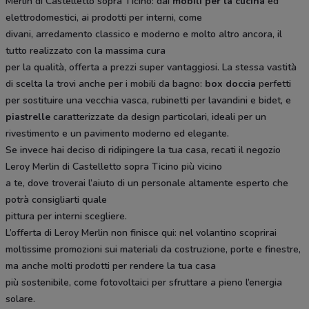
Merlin di Castelletto sopra Ticino: dai
mobili per la cucina
ed
elettrodomestici, ai prodotti per interni, come
divani, arredamento classico e moderno e molto altro ancora, il
tutto realizzato con la massima cura
per la qualità, offerta a prezzi super vantaggiosi. La stessa vastità
di scelta la trovi anche per i mobili da bagno:
box doccia
perfetti
per sostituire una vecchia vasca, rubinetti per lavandini e bidet, e
piastrelle
caratterizzate da design particolari, ideali per un
rivestimento e un pavimento moderno ed elegante.
Se invece hai deciso di ridipingere la tua casa, recati il negozio
Leroy Merlin di Castelletto sopra Ticino più vicino
a te, dove troverai l’aiuto di un personale altamente esperto che
potrà consigliarti quale
pittura per interni scegliere.
L’offerta di Leroy Merlin non finisce qui: nel volantino scoprirai
moltissime promozioni sui materiali da costruzione, porte e finestre,
ma anche molti prodotti per rendere la tua casa
più sostenibile, come fotovoltaici per sfruttare a pieno l’energia
solare.