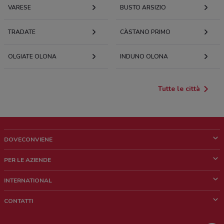
VARESE
BUSTO ARSIZIO
TRADATE
CÀSTANO PRIMO
OLGIATE OLONA
INDUNO OLONA
Tutte le città
DOVECONVIENE
Cos'è DoveConviene
PER LE AZIENDE
Chi siamo
Cosa facciamo
INTERNATIONAL
News e media
Richieste commerciali e marketing
Brazil
CONTATTI
Lavora con noi
Mexico
Segnalazione punto vendita