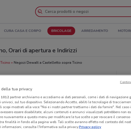
CURA CASA E CORPO
BRICOLAGE
ARREDAMENTO
MOTOR
, Orari di apertura e Indirizzi
 Ticino
Negozi Dewalt a Castelletto sopra Ticino
Neg
Contin
 della tua privacy
i
1012
partner archiviamo e accediamo ai dati personali, come i dati di navigazione g
ri univoci, sul tuo dispositivo. Selezionando Accetto, abiliti le tecnologie di tracciame
li scopi mostrati alla voce "Noi e i nostri partner trattiamo i dati da fornire". Nel caso 
ovessero essere disabilitate, alcuni contenuti e annunci visualizzati potrebbero non ess
re nuovamente a questo menu per modificare le tue scelte o per revocare il consenso
tra finalità in fondo alla pagina web. Tali scelte avranno effetto nel contesto del nost
 informazioni, consulta l'Informativa sulla privacy.
Privacy policy