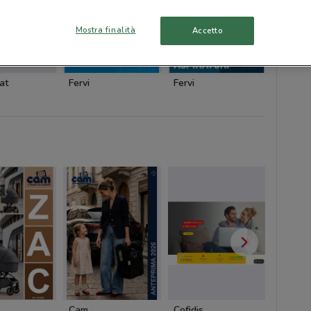
Mostra finalità
Accetto
at
Fervi
Fervi
Fervi
Cam
Cofidis
Pali