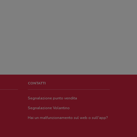
CONTATTI
Segnalazione punto vendita
Segnalazione Volantino
Hai un malfunzionamento sul web o sull'app?