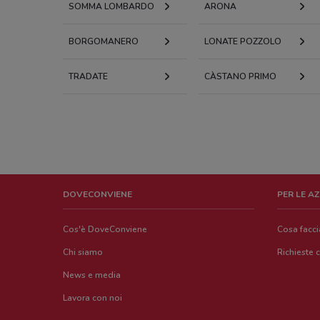
SOMMA LOMBARDO
ARONA
BORGOMANERO
LONATE POZZOLO
TRADATE
CÀSTANO PRIMO
DOVECONVIENE
PER LE A
Cos'è DoveConviene
Cosa facc
Chi siamo
Richieste 
News e media
Lavora con noi