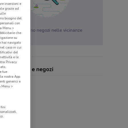
are inserzioni e
bile grazie ad
sulle
amo bisogno del
 personali con
o a Menu >
Non ci sono negozi nelle vicinanze
bblicitarie che
vigazione su
e hai navigato
(nel caso in cui
ificativi del
ettività e le
stra Privacy
cato,
alt, offerte e negozi
e tue
la nostra App.
nti generici e
 a Menu >
fini
sonalizzati,
zi.