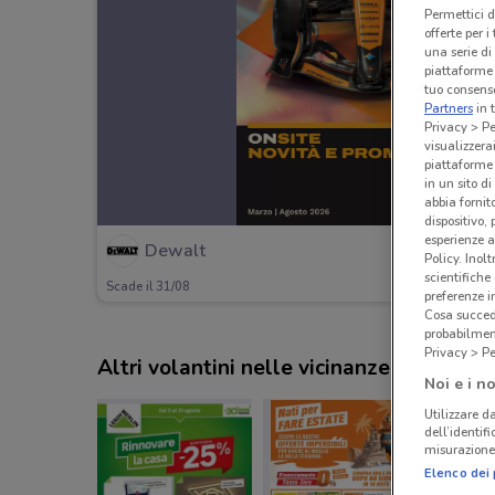
Permettici d
offerte per 
una serie di
piattaforme 
tuo consenso
Partners
in 
Privacy > Pe
visualizzera
piattaforme 
in un sito d
abbia fornit
dispositivo,
esperienze a
Dewalt
Policy. Inolt
scientifiche
Scade il 31/08
preferenze 
Cosa succede
probabilmen
Privacy > Pe
Altri volantini nelle vicinanze
Noi e i no
Utilizzare da
dell’identif
misurazione 
Elenco dei 