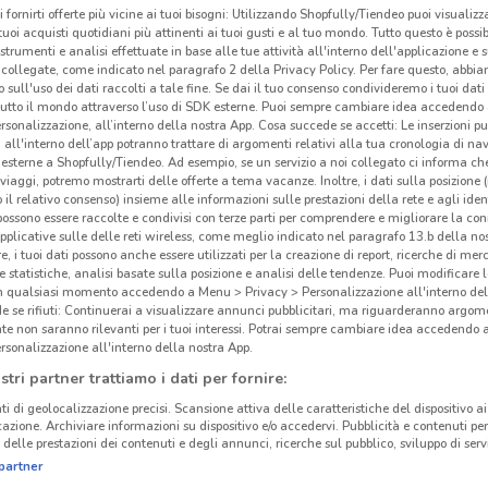
i fornirti offerte più vicine ai tuoi bisogni: Utilizzando Shopfully/Tiendeo puoi visualizz
i tuoi acquisti quotidiani più attinenti ai tuoi gusti e al tuo mondo. Tutto questo è possi
 strumenti e analisi effettuate in base alle tue attività all'interno dell'applicazione e 
collegate, come indicato nel paragrafo 2 della Privacy Policy. Per fare questo, abbi
 sull'uso dei dati raccolti a tale fine. Se dai il tuo consenso condivideremo i tuoi dati
tutto il mondo attraverso l’uso di SDK esterne. Puoi sempre cambiare idea accedend
rsonalizzazione, all’interno della nostra App. Cosa succede se accetti: Le inserzioni pu
i all'interno dell’app potranno trattare di argomenti relativi alla tua cronologia di na
esterne a Shopfully/Tiendeo. Ad esempio, se un servizio a noi collegato ci informa ch
i viaggi, potremo mostrarti delle offerte a tema vacanze. Inoltre, i dati sulla posizione 
o il relativo consenso) insieme alle informazioni sulle prestazioni della rete e agli ident
 possono essere raccolte e condivisi con terze parti per comprendere e migliorare la conn
pplicative sulle delle reti wireless, come meglio indicato nel paragrafo 13.b della no
re, i tuoi dati possono anche essere utilizzati per la creazione di report, ricerche di mer
Dew
 e statistiche, analisi basate sulla posizione e analisi delle tendenze. Puoi modificare l
in qualsiasi momento accedendo a Menu > Privacy > Personalizzazione all'interno del
 se rifiuti: Continuerai a visualizzare annunci pubblicitari, ma riguarderanno argome
te non saranno rilevanti per i tuoi interessi. Potrai sempre cambiare idea accedendo
rsonalizzazione all'interno della nostra App.
stri partner trattiamo i dati per fornire:
ti di geolocalizzazione precisi. Scansione attiva delle caratteristiche del dispositivo ai 
icazione. Archiviare informazioni su dispositivo e/o accedervi. Pubblicità e contenuti per
delle prestazioni dei contenuti e degli annunci, ricerche sul pubblico, sviluppo di servi
partner