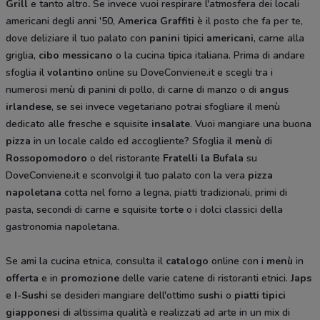
Grill
e tanto altro
.
Se invece vuoi respirare l'atmosfera dei locali
americani degli anni '50,
America Graffiti
è il posto che fa per te,
dove deliziare il tuo palato con
panini
tipici
americani
, carne alla
griglia,
cibo messicano
o la cucina tipica italiana. Prima di andare
sfoglia il
volantino
online su DoveConviene.it e scegli tra i
numerosi menù di panini di pollo, di carne di manzo o di
angus
irlandese
, se sei invece vegetariano potrai sfogliare il menù
dedicato alle fresche e squisite
insalate
. Vuoi mangiare una buona
pizza
in un locale caldo ed accogliente? Sfoglia il
menù
di
Rossopomodoro
o del ristorante
Fratelli la Bufala
su
DoveConviene.it e sconvolgi il tuo palato con la vera
pizza
napoletana
cotta nel forno a legna, piatti tradizionali, primi di
pasta, secondi di carne e squisite
torte
o i dolci classici della
gastronomia napoletana.
Se ami la cucina etnica, consulta il
catalogo
online con i
menù
in
offerta
e in
promozione
delle varie catene di ristoranti etnici.
Japs
e
I-Sushi
se desideri mangiare dell'ottimo
sushi
o
piatti tipici
giapponesi
di altissima qualità e realizzati ad arte in un mix di