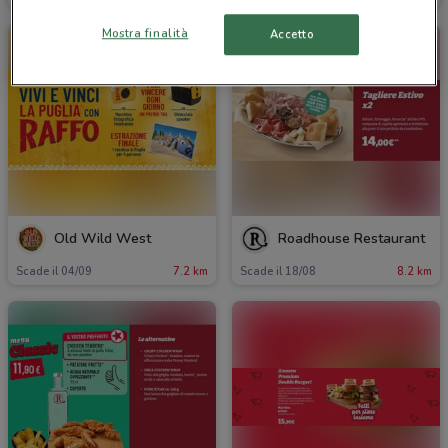
Mostra finalità
Accetto
Old Wild West
Roadhouse Restaurant
Scade il 04/09
7.2 km
Scade il 18/08
8.2 km