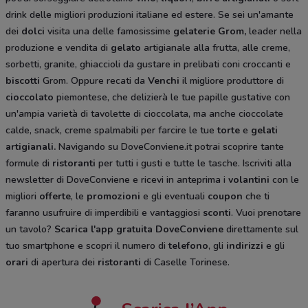
drink delle migliori produzioni italiane ed estere. Se sei un'amante
dei
dolci
visita una delle famosissime
gelaterie Grom,
leader nella
produzione e vendita di
gelato
artigianale alla frutta, alle creme,
sorbetti, granite, ghiaccioli da gustare in prelibati coni croccanti e
biscotti
Grom. Oppure recati da
Venchi
il migliore produttore di
cioccolato
piemontese, che delizierà le tue papille gustative con
un'ampia varietà di tavolette di cioccolata, ma anche cioccolate
calde, snack, creme spalmabili per farcire le tue
torte
e
gelati
artigianali.
Navigando su DoveConviene.it potrai scoprire tante
formule di
ristoranti
per tutti i gusti e tutte le tasche. Iscriviti alla
newsletter di DoveConviene e ricevi in anteprima i
volantini
con le
migliori
offerte
, le
promozioni
e gli eventuali
coupon
che ti
faranno usufruire di imperdibili e vantaggiosi
sconti
. Vuoi prenotare
un tavolo?
Scarica l'app gratuita DoveConviene
direttamente sul
tuo smartphone e scopri il numero di
telefono
, gli
indirizzi
e gli
orari
di apertura dei
ristoranti
di Caselle Torinese.