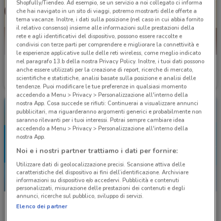
Shopfully/Tiendeo. Ad esempio, se un servizio a noi collegato ci informa
che hai navigato in un sito di viaggi, potremo mostrarti delle offerte a
tema vacanze. Inoltre, i dati sulla posizione (nel caso in cui abbia fornito
il relativo consenso) insieme alle informazioni sulle prestazioni della
rete e agli identificativi del dispositivo, possono essere raccolte e
condivisi con terze parti per comprendere e migliorare la connettività e
le esperienze applicative sulle delle reti wireless, come meglio indicato
nel paragrafo 13.b della nostra Privacy Policy. Inoltre, i tuoi dati possono
Burger King
Burger King
anche essere utilizzati per la creazione di report, ricerche di mercato,
scientifiche e statistiche, analisi basate sulla posizione e analisi delle
Scade il 14/12
1.7 km
Scade il 31/12
1.7 km
tendenze. Puoi modificare le tue preferenze in qualsiasi momento
accedendo a Menu > Privacy > Personalizzazione all'interno della
nostra App. Cosa succede se rifiuti: Continuerai a visualizzare annunci
pubblicitari, ma riguarderanno argomenti generici e probabilmente non
saranno rilevanti per i tuoi interessi. Potrai sempre cambiare idea
accedendo a Menu > Privacy > Personalizzazione all'interno della
nostra App.
Noi e i nostri partner trattiamo i dati per fornire:
Utilizzare dati di geolocalizzazione precisi. Scansione attiva delle
caratteristiche del dispositivo ai fini dell’identificazione. Archiviare
informazioni su dispositivo e/o accedervi. Pubblicità e contenuti
-5 GIORNI
personalizzati, misurazione delle prestazioni dei contenuti e degli
annunci, ricerche sul pubblico, sviluppo di servizi.
McDonald's
Rossopomodoro
Elenco dei partner
Scade giovedì
1.7 km
Scade il 31/08
7.1 km