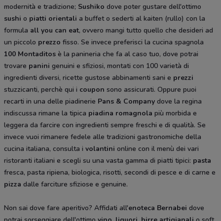
modernità e tradizione;
Sushiko
dove poter gustare dell'ottimo
sushi
o
piatti orientali
a buffet o sederti al kaiten (rullo) con la
formula
all you can eat
, ovvero mangi tutto quello che desideri ad
un piccolo
prezzo
fisso. Se invece preferisci la cucina spagnola
100 Montaditos
è la panineria che fa al caso tuo, dove potrai
trovare
panini
genuini e sfiziosi, montati con 100 varietà di
ingredienti diversi, ricette gustose abbinamenti sani e
prezzi
stuzzicanti, perchè qui i
coupon
sono assicurati. Oppure puoi
recarti in una delle piadinerie
Pans & Company
dove la regina
indiscussa rimane la tipica
piadina romagnola
più morbida e
leggera da farcire con ingredienti sempre freschi e di qualità. Se
invece vuoi rimanere fedele alle tradizioni gastronomiche della
cucina italiana, consulta i
volantini
online con il menù dei vari
ristoranti italiani e scegli su una vasta gamma di piatti tipici:
pasta
fresca, pasta ripiena, biologica, risotti, secondi di pesce e di carne e
pizza
dalle farciture sfiziose e genuine.
Non sai dove fare aperitivo? Affidati all'
enoteca Bernabei
dove
potrai sorseggiare dell'ottimo
vino
,
liquori
,
birre artigianali
o soft