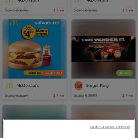
McDonald's
McDonald's
Scade domani
1.7 km
Scade domani
1.7 km
-1 GIORNO
NUOVO
McDonald's
Burger King
Scade domani
1.7 km
Scade il 30/09
1.7 km
Continua senza accettare