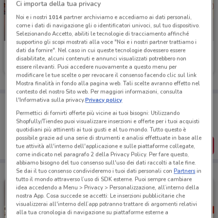
Ci importa della tua privacy
Noi e i nostri
1014
partner archiviamo e accediamo ai dati personali,
come i dati di navigazione gli o identificatori univoci, sul tuo dispositivo.
NUOVO
Selezionando Accetto, abiliti le tecnologie di tracciamento affinché
supportino gli scopi mostrati alla voce "Noi e i nostri partner trattiamo i
dati da fornire". Nel caso in cui queste tecnologie dovessero essere
Burger King
Burger King
disabilitate, alcuni contenuti e annunci visualizzati potrebbero non
essere rilevanti. Puoi accedere nuovamente a questo menu per
Scade il 31/08
1.7 km
Scade il 07/09
1.7 km
modificare le tue scelte o per revocare il consenso facendo clic sul link
Mostra finalità in fondo alla pagina web. Tali scelte avranno effetto nel
contesto del nostro Sito web. Per maggiori informazioni, consulta
l'Informativa sulla privacy.
Privacy policy
Porta DoveConviene sempre con te!
Puoi trovare le migliori offerte dei negozi vicino a te,
Permettici di fornirti offerte più vicine ai tuoi bisogni: Utilizzando
salvarle e creare la tua lista del risparmio, comodamente
Shopfully/Tiendeo puoi visualizzare inserzioni e offerte per i tuoi acquisti
dal tuo cellulare.
quotidiani più attinenti ai tuoi gusti e al tuo mondo. Tutto questo è
possibile grazie ad una serie di strumenti e analisi effettuate in base alle
SCARICA L’APP
tue attività all'interno dell'applicazione e sulle piattaforme collegate,
come indicato nel paragrafo 2 della Privacy Policy. Per fare questo,
abbiamo bisogno del tuo consenso sull'uso dei dati raccolti a tale fine.
Se dai il tuo consenso condivideremo i tuoi dati personali con
Partners
in
tutto il mondo attraverso l’uso di SDK esterne. Puoi sempre cambiare
idea accedendo a Menu > Privacy > Personalizzazione, all’interno della
nostra App. Cosa succede se accetti: Le inserzioni pubblicitarie che
visualizzerai all'interno dell’app potranno trattare di argomenti relativi
alla tua cronologia di navigazione su piattaforme esterne a