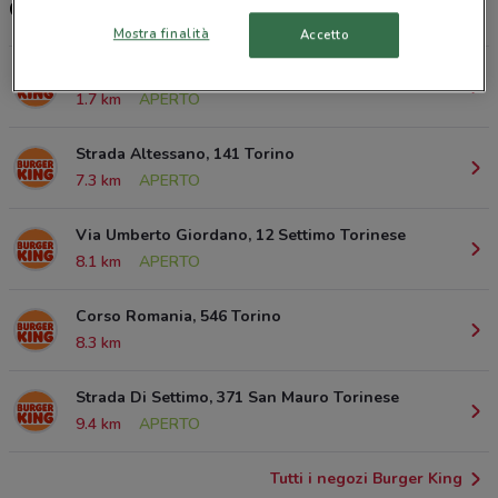
Orari e ristoranti Burger King
Mostra finalità
Accetto
Via Della Zecca, 13 Caselle Torinese
1.7 km
APERTO
Strada Altessano, 141 Torino
7.3 km
APERTO
Via Umberto Giordano, 12 Settimo Torinese
8.1 km
APERTO
Corso Romania, 546 Torino
8.3 km
Strada Di Settimo, 371 San Mauro Torinese
9.4 km
APERTO
Tutti i negozi Burger King