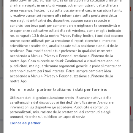
Shopfully/Tiendeo. Ad esempio, se un servizio a noi collegato ci informa
che hai navigato in un sito di viaggi, potremo mostrarti delle offerte a
tema vacanze. Inoltre, i dati sulla posizione (nel caso in cui abbia fornito
il relativo consenso) insieme alle informazioni sulle prestazioni della
rete e agli identificativi del dispositivo, possono essere raccolte e
condivisi con terze parti per comprendere e migliorare la connettività e
le esperienze applicative sulle delle reti wireless, come meglio indicato
nel paragrafo 13.b della nostra Privacy Policy. Inoltre, i tuoi dati possono
anche essere utilizzati per la creazione di report, ricerche di mercato,
scientifiche e statistiche, analisi basate sulla posizione e analisi delle
tendenze. Puoi modificare le tue preferenze in qualsiasi momento
Burger King
Burger King
accedendo a Menu > Privacy > Personalizzazione all'interno della
nostra App. Cosa succede se rifiuti: Continuerai a visualizzare annunci
Scade il 14/12
1.7 km
Scade il 31/12
1.7 km
pubblicitari, ma riguarderanno argomenti generici e probabilmente non
saranno rilevanti per i tuoi interessi. Potrai sempre cambiare idea
accedendo a Menu > Privacy > Personalizzazione all'interno della
nostra App.
Porta DoveConviene sempre con te!
Noi e i nostri partner trattiamo i dati per fornire:
Puoi trovare le migliori offerte dei negozi vicino a te,
salvarle e creare la tua lista del risparmio, comodamente
Utilizzare dati di geolocalizzazione precisi. Scansione attiva delle
dal tuo cellulare.
caratteristiche del dispositivo ai fini dell’identificazione. Archiviare
informazioni su dispositivo e/o accedervi. Pubblicità e contenuti
SCARICA L’APP
personalizzati, misurazione delle prestazioni dei contenuti e degli
annunci, ricerche sul pubblico, sviluppo di servizi.
Elenco dei partner