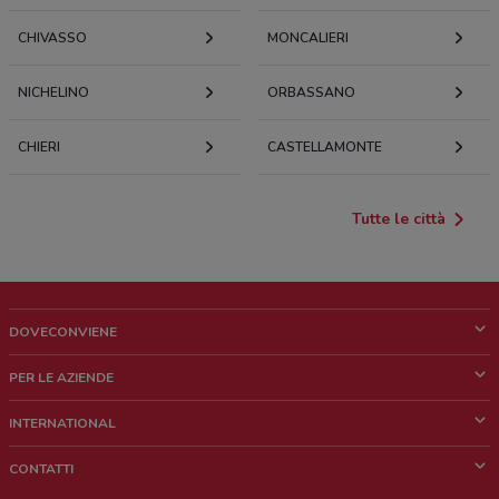
CHIVASSO
MONCALIERI
NICHELINO
ORBASSANO
CHIERI
CASTELLAMONTE
Tutte le città
DOVECONVIENE
Cos'è DoveConviene
PER LE AZIENDE
Chi siamo
Cosa facciamo
INTERNATIONAL
News e media
Richieste commerciali e marketing
Brazil
CONTATTI
Lavora con noi
Mexico