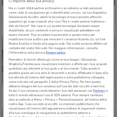
Ci importa della tua privacy
Noi e i nostri
1014
partner archiviamo e accediamo ai dati personali,
Burger King
come i dati di navigazione gli o identificatori univoci, sul tuo dispositivo.
Selezionando Accetto, abiliti le tecnologie di tracciamento affinché
Scade il 30/09
1.7 km
supportino gli scopi mostrati alla voce "Noi e i nostri partner trattiamo i
dati da fornire". Nel caso in cui queste tecnologie dovessero essere
disabilitate, alcuni contenuti e annunci visualizzati potrebbero non
essere rilevanti. Puoi accedere nuovamente a questo menu per
modificare le tue scelte o per revocare il consenso facendo clic sul link
Mostra finalità in fondo alla pagina web. Tali scelte avranno effetto nel
contesto del nostro Sito web. Per maggiori informazioni, consulta
l'Informativa sulla privacy.
Privacy policy
Permettici di fornirti offerte più vicine ai tuoi bisogni: Utilizzando
Shopfully/Tiendeo puoi visualizzare inserzioni e offerte per i tuoi acquisti
quotidiani più attinenti ai tuoi gusti e al tuo mondo. Tutto questo è
possibile grazie ad una serie di strumenti e analisi effettuate in base alle
tue attività all'interno dell'applicazione e sulle piattaforme collegate,
come indicato nel paragrafo 2 della Privacy Policy. Per fare questo,
abbiamo bisogno del tuo consenso sull'uso dei dati raccolti a tale fine.
Se dai il tuo consenso condivideremo i tuoi dati personali con
Partners
in
Burger King
Burger King
tutto il mondo attraverso l’uso di SDK esterne. Puoi sempre cambiare
idea accedendo a Menu > Privacy > Personalizzazione, all’interno della
Scade il 31/08
1.7 km
Scade il 07/09
1.7 km
nostra App. Cosa succede se accetti: Le inserzioni pubblicitarie che
visualizzerai all'interno dell’app potranno trattare di argomenti relativi
alla tua cronologia di navigazione su piattaforme esterne a