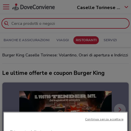
Caselle Torinese - 10072
BANCHE E ASSICURAZIONI
VIAGGI
RISTORANTI
SERVIZI
Burger King Caselle Torinese: Volantino, Orari di apertura e Indirizzi
Le ultime offerte e coupon Burger King
Continua senza accettare