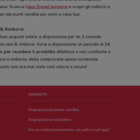
esa. Scarica l’
app DoveConviene
e scopri gli indirizzi e
rari dei punti vendita più vicini a casa tua.
 & Rimborsi
 tuoi acquisti online a disposizione per te, il comodo
zio resi & rimborsi. Avrai a disposizione un periodo di
14
ni per recedere il prodotto
difettoso o non conforme e
ere il rimborso della comprovata spesa sostenuta.
uisto non era mai stato così veloce e sicuro!
CONTATTI
Segnalazione punto vendita
Segnalazione Volantino
Hai un malfunzionamento sul web o sull'app?