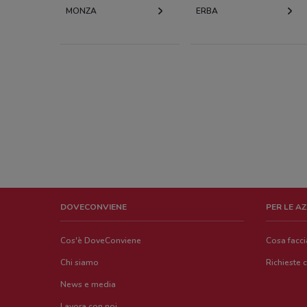
MONZA
ERBA
DOVECONVIENE
PER LE A
Cos'è DoveConviene
Cosa facc
Chi siamo
Richieste 
News e media
Lavora con noi