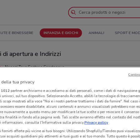
UTE E BENESSERE
INFANZIA E GIOCHI
ANIMALI
SPORT E MO
di apertura e Indirizzi
o
Negozi Toys Center a Casatenovo
Contin
 della tua privacy
r
Neg
i
1012
partner archiviamo e accediamo ai dati personali, come i dati di navigazione g
ri univoci, sul tuo dispositivo. Selezionando Accetto, abiliti le tecnologie di tracciame
li scopi mostrati alla voce "Noi e i nostri partner trattiamo i dati da fornire". Nel caso 
ovessero essere disabilitate, alcuni contenuti e annunci visualizzati potrebbero non ess
re nuovamente a questo menu per modificare le tue scelte o per revocare il consenso
tra finalità in fondo alla pagina web. Tali scelte avranno effetto nel contesto del nost
 informazioni, consulta l'Informativa sulla privacy.
Privacy policy
i fornirti offerte più vicine ai tuoi bisogni: Utilizzando Shopfully/Tiendeo puoi visualizz
i tuoi acquisti quotidiani più attinenti ai tuoi gusti e al tuo mondo. Tutto questo è possi