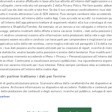
 strumenti e analisi effettuate in base alle tue attività all'interno dell'applicazione e 
collegate, come indicato nel paragrafo 2 della Privacy Policy. Per fare questo, abbi
 sull'uso dei dati raccolti a tale fine. Se dai il tuo consenso condivideremo i tuoi dati
tutto il mondo attraverso l’uso di SDK esterne. Puoi sempre cambiare idea accedend
rsonalizzazione, all’interno della nostra App. Cosa succede se accetti: Le inserzioni pu
i all'interno dell’app potranno trattare di argomenti relativi alla tua cronologia di na
esterne a Shopfully/Tiendeo. Ad esempio, se un servizio a noi collegato ci informa ch
i viaggi, potremo mostrarti delle offerte a tema vacanze. Inoltre, i dati sulla posizione 
o il relativo consenso) insieme alle informazioni sulle prestazioni della rete e agli ident
 possono essere raccolte e condivisi con terze parti per comprendere e migliorare la conn
pplicative sulle delle reti wireless, come meglio indicato nel paragrafo 13.b della no
re, i tuoi dati possono anche essere utilizzati per la creazione di report, ricerche di mer
 e statistiche, analisi basate sulla posizione e analisi delle tendenze. Puoi modificare l
in qualsiasi momento accedendo a Menu > Privacy > Personalizzazione all'interno del
 se rifiuti: Continuerai a visualizzare annunci pubblicitari, ma riguarderanno argome
te non saranno rilevanti per i tuoi interessi. Potrai sempre cambiare idea accedendo
15.5 km
rsonalizzazione all'interno della nostra App.
stri partner trattiamo i dati per fornire:
Toy
ti di geolocalizzazione precisi. Scansione attiva delle caratteristiche del dispositivo ai 
icazione. Archiviare informazioni su dispositivo e/o accedervi. Pubblicità e contenuti per
Toys
delle prestazioni dei contenuti e degli annunci, ricerche sul pubblico, sviluppo di servi
partner
La qu
marc
un n