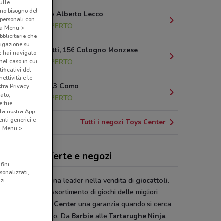
sulle
amo bisogno del
Corso Carlo Alberto Lecco
 personali con
17.6 km
APERTO
o a Menu >
bblicitarie che
vigazione su
Via Cavallotti, 156 Cologno Monzese
e hai navigato
(nel caso in cui
19.3 km
APERTO
ificativi del
ettività e le
Via Cecilio, 3 Como
stra Privacy
cato,
21.1 km
APERTO
e tue
la nostra App.
nti generici e
Tutti i negozi Toys Center
 a Menu >
s Center, offerte e negozi
fini
sonalizzati,
 Center
è la catena leader nella vendita di
giocattoli
.
zi.
alità e il vasto assortimento di giochi delle migliori
he fanno di
Toys Center
una garanzia quando si cerca
uovissimo prodotto. Da
Barbie
alle
Tartarughe Ninja
,