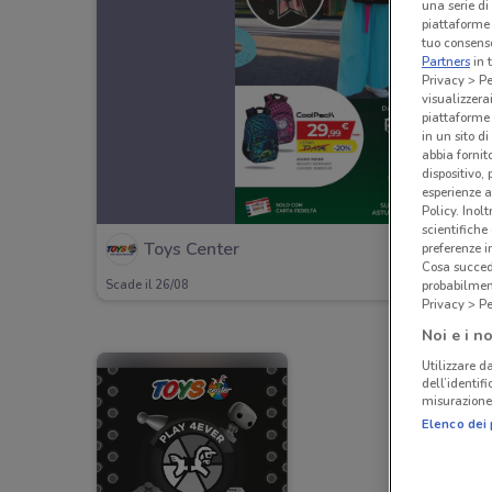
una serie di
piattaforme 
tuo consenso
Partners
in 
Privacy > Pe
visualizzera
piattaforme 
in un sito d
abbia fornit
dispositivo,
esperienze a
Policy. Inolt
scientifiche
Toys Center
preferenze 
Cosa succede
probabilmen
Scade il 26/08
Privacy > Pe
Noi e i no
Utilizzare da
dell’identif
misurazione 
Elenco dei 