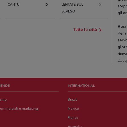
CANTÙ
LENTATE SUL
sorpr
SEVESO
gli o
Resi
Tutte le città
Per i
servi
gior
ricev
L’acq
ZIENDE
INTERNATIONAL
iamo
Brazil
commerciali e marketing
Mexico
France
Australia