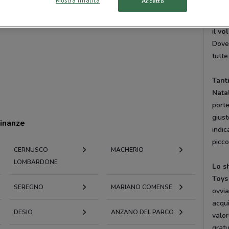
Mostra finalità
Accetto
dai
L
sempr
il
vol
DoveC
tutte
Tant
Nata
port
giust
cinanze
indic
picco
CERNUSCO
MACHERIO
LOMBARDONE
Lo s
Toys
SEREGNO
MARIANO COMENSE
ovvia
acqui
DESIO
ANZANO DEL PARCO
valor
gratu