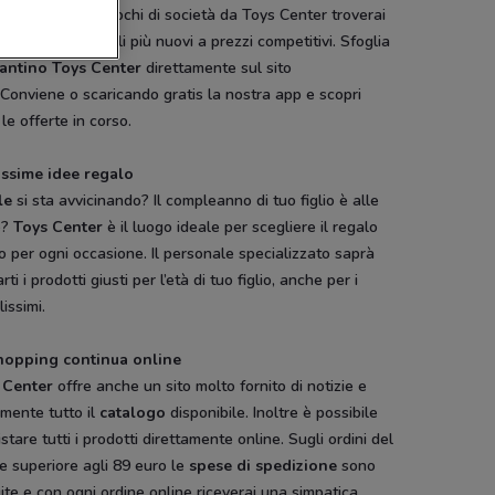
ego
ai classici giochi di società da Toys Center troverai
e tutti i giocattoli più nuovi a prezzi competitivi. Sfoglia
antino Toys Center
direttamente sul sito
onviene o scaricando gratis la nostra app e scopri
 le offerte in corso.
issime idee regalo
le
si sta avvicinando? Il compleanno di tuo figlio è alle
e?
Toys Center
è il luogo ideale per scegliere il regalo
o per ogni occasione. Il personale specializzato saprà
arti i prodotti giusti per l’età di tuo figlio, anche per i
lissimi.
hopping continua online
 Center
offre anche un sito molto fornito di notizie e
mente tutto il
catalogo
disponibile. Inoltre è possibile
stare tutti i prodotti direttamente online. Sugli ordini del
e superiore agli 89 euro le
spese di spedizione
sono
ite e con ogni ordine online riceverai una simpatica