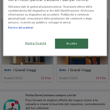
Noi e i nostri partner trattiamo i dati per fornire:
I Grandi Viaggi
I Grandi Viaggi
Utilizzare dati di geolocalizzazione precisi. Scansione attiva delle
Scade il 31/08
11.9 km
Scade il 31/12
15.9 km
caratteristiche del dispositivo ai fini dell’identificazione. Archiviare
informazioni su dispositivo e/o accedervi. Pubblicità e contenuti
personalizzati, misurazione delle prestazioni dei contenuti e degli
annunci, ricerche sul pubblico, sviluppo di servizi.
Elenco dei partner
Mostra finalità
Accetto
I Grandi Viaggi
I Grandi Viaggi
Scade il 31/12
15.9 km
Scade il 31/10
15.9 km
Porta DoveConviene sempre con te!
Puoi trovare le migliori offerte dei negozi vicino a te,
salvarle e creare la tua lista del risparmio, comodamente
dal tuo cellulare.