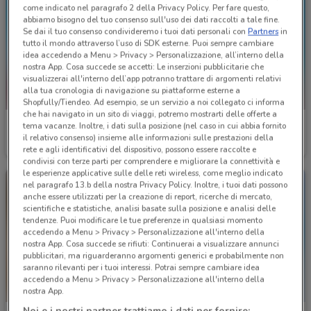
come indicato nel paragrafo 2 della Privacy Policy. Per fare questo,
abbiamo bisogno del tuo consenso sull'uso dei dati raccolti a tale fine.
Se dai il tuo consenso condivideremo i tuoi dati personali con
Partners
in
tutto il mondo attraverso l’uso di SDK esterne. Puoi sempre cambiare
idea accedendo a Menu > Privacy > Personalizzazione, all’interno della
nostra App. Cosa succede se accetti: Le inserzioni pubblicitarie che
visualizzerai all'interno dell’app potranno trattare di argomenti relativi
alla tua cronologia di navigazione su piattaforme esterne a
Shopfully/Tiendeo. Ad esempio, se un servizio a noi collegato ci informa
che hai navigato in un sito di viaggi, potremo mostrarti delle offerte a
I Grandi Viaggi
I Grandi Viaggi
tema vacanze. Inoltre, i dati sulla posizione (nel caso in cui abbia fornito
il relativo consenso) insieme alle informazioni sulle prestazioni della
Scade il 31/12
11.9 km
Scade il 31/08
11.9 km
rete e agli identificativi del dispositivo, possono essere raccolte e
condivisi con terze parti per comprendere e migliorare la connettività e
le esperienze applicative sulle delle reti wireless, come meglio indicato
nel paragrafo 13.b della nostra Privacy Policy. Inoltre, i tuoi dati possono
anche essere utilizzati per la creazione di report, ricerche di mercato,
scientifiche e statistiche, analisi basate sulla posizione e analisi delle
tendenze. Puoi modificare le tue preferenze in qualsiasi momento
accedendo a Menu > Privacy > Personalizzazione all'interno della
nostra App. Cosa succede se rifiuti: Continuerai a visualizzare annunci
pubblicitari, ma riguarderanno argomenti generici e probabilmente non
saranno rilevanti per i tuoi interessi. Potrai sempre cambiare idea
accedendo a Menu > Privacy > Personalizzazione all'interno della
nostra App.