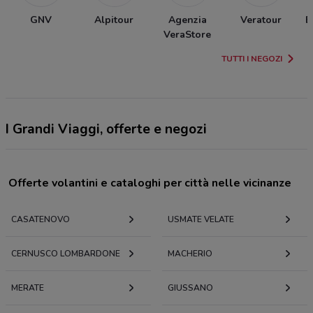
GNV
Alpitour
Agenzia
Veratour
E
VeraStore
TUTTI I NEGOZI
I Grandi Viaggi, offerte e negozi
Offerte volantini e cataloghi per città nelle vicinanze
CASATENOVO
USMATE VELATE
CERNUSCO LOMBARDONE
MACHERIO
MERATE
GIUSSANO