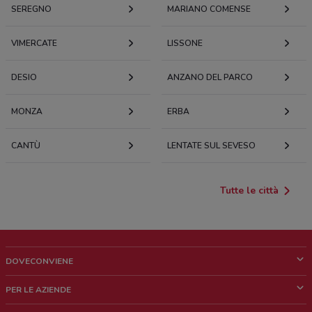
SEREGNO
MARIANO COMENSE
VIMERCATE
LISSONE
DESIO
ANZANO DEL PARCO
MONZA
ERBA
CANTÙ
LENTATE SUL SEVESO
Tutte le città
DOVECONVIENE
Cos'è DoveConviene
PER LE AZIENDE
Chi siamo
Cosa facciamo