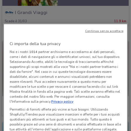
I Grandi Viaggi
Scade il 31/03
11.9 km
Continua senza accettare
Ci importa della tua privacy
Noi e i nostri
1014
partner archiviamo e accediamo ai dati personali,
come i dati di navigazione gli o identificatori univoci, sul tuo dispositivo.
Selezionando Accetto, abiliti le tecnologie di tracciamento affinché
supportino gli scopi mostrati alla voce "Noi e i nostri partner trattiamo i
dati da fornire". Nel caso in cui queste tecnologie dovessero essere
disabilitate, alcuni contenuti e annunci visualizzati potrebbero non
essere rilevanti. Puoi accedere nuovamente a questo menu per
modificare le tue scelte o per revocare il consenso facendo clic sul link
Mostra finalità in fondo alla pagina web. Tali scelte avranno effetto nel
contesto del nostro Sito web. Per maggiori informazioni, consulta
l'Informativa sulla privacy.
Privacy policy
I Grandi Viaggi
I Grandi Viaggi
Permettici di fornirti offerte più vicine ai tuoi bisogni: Utilizzando
Scade il 31/03
11.9 km
Scade il 31/10
11.9 km
Shopfully/Tiendeo puoi visualizzare inserzioni e offerte per i tuoi acquisti
quotidiani più attinenti ai tuoi gusti e al tuo mondo. Tutto questo è
possibile grazie ad una serie di strumenti e analisi effettuate in base alle
tue attività all'interno dell'applicazione e sulle piattaforme collegate,