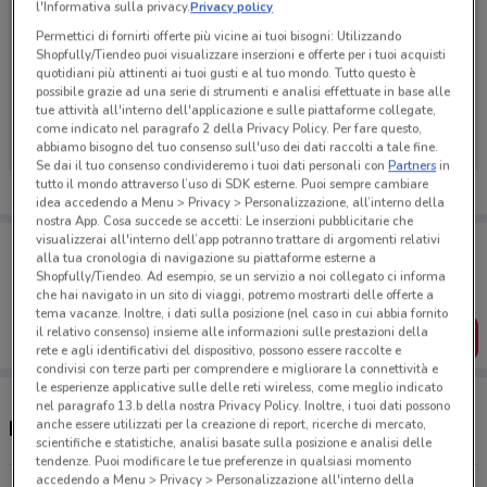
l'Informativa sulla privacy.
Privacy policy
Permettici di fornirti offerte più vicine ai tuoi bisogni: Utilizzando
Shopfully/Tiendeo puoi visualizzare inserzioni e offerte per i tuoi acquisti
quotidiani più attinenti ai tuoi gusti e al tuo mondo. Tutto questo è
Ci dispiace, al momento non abbiamo pubblicato
possibile grazie ad una serie di strumenti e analisi effettuate in base alle
tue attività all'interno dell'applicazione e sulle piattaforme collegate,
volantini nella tua zona. Riprova più tardi.
come indicato nel paragrafo 2 della Privacy Policy. Per fare questo,
abbiamo bisogno del tuo consenso sull'uso dei dati raccolti a tale fine.
Se dai il tuo consenso condivideremo i tuoi dati personali con
Partners
in
tutto il mondo attraverso l’uso di SDK esterne. Puoi sempre cambiare
idea accedendo a Menu > Privacy > Personalizzazione, all’interno della
nostra App. Cosa succede se accetti: Le inserzioni pubblicitarie che
visualizzerai all'interno dell’app potranno trattare di argomenti relativi
Porta DoveConviene sempre con te!
alla tua cronologia di navigazione su piattaforme esterne a
Puoi trovare le migliori offerte dei negozi vicino a te,
Shopfully/Tiendeo. Ad esempio, se un servizio a noi collegato ci informa
salvarle e creare la tua lista del risparmio, comodamente
che hai navigato in un sito di viaggi, potremo mostrarti delle offerte a
dal tuo cellulare.
tema vacanze. Inoltre, i dati sulla posizione (nel caso in cui abbia fornito
il relativo consenso) insieme alle informazioni sulle prestazioni della
SCARICA L’APP
rete e agli identificativi del dispositivo, possono essere raccolte e
condivisi con terze parti per comprendere e migliorare la connettività e
le esperienze applicative sulle delle reti wireless, come meglio indicato
nel paragrafo 13.b della nostra Privacy Policy. Inoltre, i tuoi dati possono
anche essere utilizzati per la creazione di report, ricerche di mercato,
Negozi Fao Schwarz a Casatenovo
scientifiche e statistiche, analisi basate sulla posizione e analisi delle
tendenze. Puoi modificare le tue preferenze in qualsiasi momento
accedendo a Menu > Privacy > Personalizzazione all'interno della