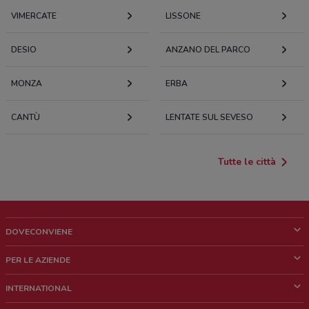
VIMERCATE
LISSONE
DESIO
ANZANO DEL PARCO
MONZA
ERBA
CANTÙ
LENTATE SUL SEVESO
Tutte le città
DOVECONVIENE
Cos'è DoveConviene
PER LE AZIENDE
Chi siamo
Cosa facciamo
INTERNATIONAL
News e media
Richieste commerciali e marketing