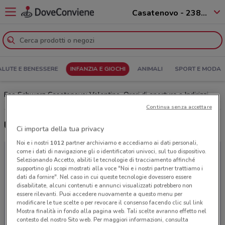
Casatenovo - 23880
ALUTE E BENESSERE
INFANZIA E GIOCHI
ANIMALI
SPORT E MODA
Fao Schwarz Casatenovo: Volantino, Orari di apertura e Indirizzi
Continua senza accettare
Ultime offerte del volantino Fao Schwarz
Ci importa della tua privacy
Noi e i nostri
1012
partner archiviamo e accediamo ai dati personali,
come i dati di navigazione gli o identificatori univoci, sul tuo dispositivo.
Selezionando Accetto, abiliti le tecnologie di tracciamento affinché
supportino gli scopi mostrati alla voce "Noi e i nostri partner trattiamo i
dati da fornire". Nel caso in cui queste tecnologie dovessero essere
disabilitate, alcuni contenuti e annunci visualizzati potrebbero non
essere rilevanti. Puoi accedere nuovamente a questo menu per
modificare le tue scelte o per revocare il consenso facendo clic sul link
Mostra finalità in fondo alla pagina web. Tali scelte avranno effetto nel
contesto del nostro Sito web. Per maggiori informazioni, consulta