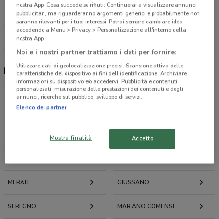
Via Orefici 15 Milano
nostra App. Cosa succede se rifiuti: Continuerai a visualizzare annunci
27.8 km
CHIUSO
pubblicitari, ma riguarderanno argomenti generici e probabilmente non
saranno rilevanti per i tuoi interessi. Potrai sempre cambiare idea
accedendo a Menu > Privacy > Personalizzazione all'interno della
Tutti i negozi Fao Schwarz
nostra App.
Noi e i nostri partner trattiamo i dati per fornire:
Utilizzare dati di geolocalizzazione precisi. Scansione attiva delle
Fao Schwarz, offerte e negozi
caratteristiche del dispositivo ai fini dell’identificazione. Archiviare
informazioni su dispositivo e/o accedervi. Pubblicità e contenuti
personalizzati, misurazione delle prestazioni dei contenuti e degli
annunci, ricerche sul pubblico, sviluppo di servizi.
Elenco dei partner
Offerte volantini e cataloghi per città nelle vicinanze
CASATENOVO
USMATE VELATE
Mostra finalità
Accetto
CERNUSCO LOMBARDONE
MACHERIO
MERATE
GIUSSANO
SEREGNO
MARIANO COMENSE