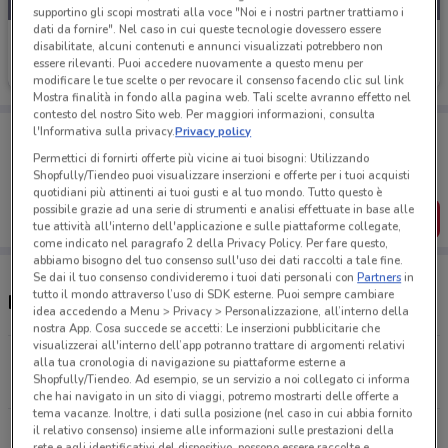
supportino gli scopi mostrati alla voce "Noi e i nostri partner trattiamo i
dati da fornire". Nel caso in cui queste tecnologie dovessero essere
Orsolini
disabilitate, alcuni contenuti e annunci visualizzati potrebbero non
essere rilevanti. Puoi accedere nuovamente a questo menu per
Scade il 31/12
25.7 km
modificare le tue scelte o per revocare il consenso facendo clic sul link
Mostra finalità in fondo alla pagina web. Tali scelte avranno effetto nel
contesto del nostro Sito web. Per maggiori informazioni, consulta
Porta DoveConviene sempre con te!
l'Informativa sulla privacy.
Privacy policy
Puoi trovare le migliori offerte dei negozi vicino a te,
Permettici di fornirti offerte più vicine ai tuoi bisogni: Utilizzando
salvarle e creare la tua lista del risparmio, comodamente
Shopfully/Tiendeo puoi visualizzare inserzioni e offerte per i tuoi acquisti
dal tuo cellulare.
quotidiani più attinenti ai tuoi gusti e al tuo mondo. Tutto questo è
possibile grazie ad una serie di strumenti e analisi effettuate in base alle
SCARICA L’APP
tue attività all'interno dell'applicazione e sulle piattaforme collegate,
come indicato nel paragrafo 2 della Privacy Policy. Per fare questo,
abbiamo bisogno del tuo consenso sull'uso dei dati raccolti a tale fine.
Se dai il tuo consenso condivideremo i tuoi dati personali con
Partners
in
tutto il mondo attraverso l’uso di SDK esterne. Puoi sempre cambiare
Negozi Orsolini a Cantù
idea accedendo a Menu > Privacy > Personalizzazione, all’interno della
nostra App. Cosa succede se accetti: Le inserzioni pubblicitarie che
visualizzerai all'interno dell’app potranno trattare di argomenti relativi
Via G. di Vittorio 247 Sesto San Giovanni
alla tua cronologia di navigazione su piattaforme esterne a
Shopfully/Tiendeo. Ad esempio, se un servizio a noi collegato ci informa
25.7 km
che hai navigato in un sito di viaggi, potremo mostrarti delle offerte a
tema vacanze. Inoltre, i dati sulla posizione (nel caso in cui abbia fornito
il relativo consenso) insieme alle informazioni sulle prestazioni della
Tutti i negozi Orsolini
rete e agli identificativi del dispositivo, possono essere raccolte e