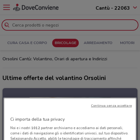
Cantù - 22063
CURA CASA E CORPO
BRICOLAGE
ARREDAMENTO
MOTORI
Orsolini Cantù: Volantino, Orari di apertura e Indirizzi
Ultime offerte del volantino Orsolini
Continua senza accettare
Ci importa della tua privacy
Noi e i nostri
1012
partner archiviamo e accediamo ai dati personali,
come i dati di navigazione gli o identificatori univoci, sul tuo dispositivo.
Selezionando Accetto, abiliti le tecnologie di tracciamento affinché