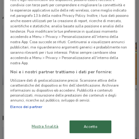
condivisi con terze parti per comprendere e migliorare la connettività e
le esperienze applicative sulle delle reti wireless, come meglio indicato
Altri volantini nelle vicinanze
nel paragrafo 13.b della nostra Privacy Policy. Inoltre, i tuoi dati possono
anche essere utilizzati per la creazione di report, ricerche di mercato,
scientifiche e statistiche, analisi basate sulla posizione e analisi delle
tendenze. Puoi modificare le tue preferenze in qualsiasi momento
accedendo a Menu > Privacy > Personalizzazione all'interno della
nostra App. Cosa succede se rifiuti: Continuerai a visualizzare annunci
pubblicitari, ma riguarderanno argomenti generici e probabilmente non
saranno rilevanti per i tuoi interessi. Potrai sempre cambiare idea
accedendo a Menu > Privacy > Personalizzazione all'interno della
nostra App.
Noi e i nostri partner trattiamo i dati per fornire:
NUOVO
Utilizzare dati di geolocalizzazione precisi. Scansione attiva delle
caratteristiche del dispositivo ai fini dell’identificazione. Archiviare
Leroy Merlin
OBI
Tecnom
informazioni su dispositivo e/o accedervi. Pubblicità e contenuti
personalizzati, misurazione delle prestazioni dei contenuti e degli
annunci, ricerche sul pubblico, sviluppo di servizi.
Elenco dei partner
Nuovi prodotti da provare
Mostra finalità
Accetto