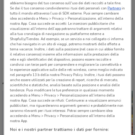
10.3 km
abbiamo bisogno del tuo consenso sull'uso dei dati raccolti a tale fine.
Se dai il tuo consenso condivideremo i tuoi dati personali con
Partners
in
tutto il mondo attraverso l’uso di SDK esterne. Puoi sempre cambiare
Via Saronnese, 26 Legnano
idea accedendo a Menu > Privacy > Personalizzazione, all’interno della
nostra App. Cosa succede se accetti: Le inserzioni pubblicitarie che
21.7 km
APERTO
visualizzerai all'interno dell’app potranno trattare di argomenti relativi
alla tua cronologia di navigazione su piattaforme esterne a
Shopfully/Tiendeo. Ad esempio, se un servizio a noi collegato ci informa
Via Provinciale, 13 Malgrate
che hai navigato in un sito di viaggi, potremo mostrarti delle offerte a
22.2 km
APERTO
tema vacanze. Inoltre, i dati sulla posizione (nel caso in cui abbia fornito
il relativo consenso) insieme alle informazioni sulle prestazioni della
rete e agli identificativi del dispositivo, possono essere raccolte e
Tutti i negozi OBI
condivisi con terze parti per comprendere e migliorare la connettività e
le esperienze applicative sulle delle reti wireless, come meglio indicato
nel paragrafo 13.b della nostra Privacy Policy. Inoltre, i tuoi dati possono
anche essere utilizzati per la creazione di report, ricerche di mercato,
Altri volantini nelle vicinanze
scientifiche e statistiche, analisi basate sulla posizione e analisi delle
tendenze. Puoi modificare le tue preferenze in qualsiasi momento
accedendo a Menu > Privacy > Personalizzazione all'interno della
nostra App. Cosa succede se rifiuti: Continuerai a visualizzare annunci
pubblicitari, ma riguarderanno argomenti generici e probabilmente non
saranno rilevanti per i tuoi interessi. Potrai sempre cambiare idea
accedendo a Menu > Privacy > Personalizzazione all'interno della
nostra App.
Noi e i nostri partner trattiamo i dati per fornire: