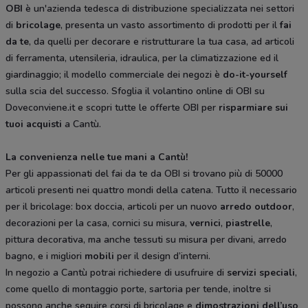
OBI
è un'azienda tedesca di distribuzione specializzata nei settori
di
bricolage
, presenta un vasto assortimento di prodotti per il
fai
da te
, da quelli per decorare e ristrutturare la tua casa, ad articoli
di ferramenta, utensileria, idraulica, per la climatizzazione ed il
giardinaggio; il modello commerciale dei negozi è
do-it-yourself
sulla scia del successo. Sfoglia il volantino online di OBI su
Doveconviene.it e scopri tutte le offerte OBI per
risparmiare sui
tuoi acquisti
a Cantù.
La convenienza nelle tue mani a Cantù!
Per gli appassionati del fai da te da OBI si trovano più di 50000
articoli presenti nei quattro mondi della catena. Tutto il necessario
per il bricolage: box doccia, articoli per un nuovo
arredo outdoor
,
decorazioni per la casa, cornici su misura,
vernici
,
piastrelle
,
pittura decorativa, ma anche tessuti su misura per divani, arredo
bagno, e i migliori
mobili
per il design d’interni.
In negozio a Cantù potrai richiedere di usufruire di
servizi speciali
,
come quello di montaggio porte, sartoria per tende, inoltre si
possono anche seguire corsi di bricolage e
dimostrazioni dell’uso