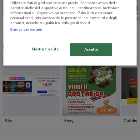
Utilizzare dati di geolocalizzazione precisi. Scansione attiva delle
caratteristiche del dispositivo ai fini dell’identificazione. Archiviare
-1 GIORNO
NUOVO
informazioni su dispositivo e/o accedervi. Pubblicità e contenuti
personalizzati, misurazione delle prestazioni dei contenuti e degli
Unieuro
Lidl
Bennet
annunci, ricerche sul pubblico, sviluppo di servizi.
Elenco dei partner
Nuovi prodotti da provare
Mostra finalità
Accetto
-5 GIORNI
Sky
Foxy
Cofidis