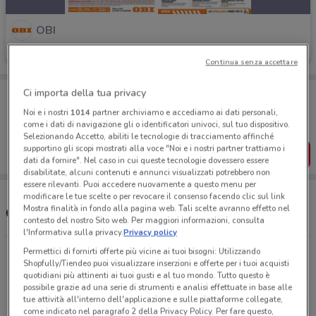
OBI
Scade il 23/08
7.9 km
Continua senza accettare
Porta DoveConviene sempre con te!
Ci importa della tua privacy
Puoi trovare le migliori offerte dei negozi vicino a te,
Noi e i nostri
1014
partner archiviamo e accediamo ai dati personali,
salvarle e creare la tua lista del risparmio, comodamente
come i dati di navigazione gli o identificatori univoci, sul tuo dispositivo.
dal tuo cellulare.
Selezionando Accetto, abiliti le tecnologie di tracciamento affinché
supportino gli scopi mostrati alla voce "Noi e i nostri partner trattiamo i
SCARICA L’APP
dati da fornire". Nel caso in cui queste tecnologie dovessero essere
disabilitate, alcuni contenuti e annunci visualizzati potrebbero non
essere rilevanti. Puoi accedere nuovamente a questo menu per
modificare le tue scelte o per revocare il consenso facendo clic sul link
Mostra finalità in fondo alla pagina web. Tali scelte avranno effetto nel
Orari e Negozi OBI
contesto del nostro Sito web. Per maggiori informazioni, consulta
l'Informativa sulla privacy.
Privacy policy
Permettici di fornirti offerte più vicine ai tuoi bisogni: Utilizzando
Via Dell'Industria, 1/A Montano Lucino
Shopfully/Tiendeo puoi visualizzare inserzioni e offerte per i tuoi acquisti
7.9 km
APERTO
quotidiani più attinenti ai tuoi gusti e al tuo mondo. Tutto questo è
possibile grazie ad una serie di strumenti e analisi effettuate in base alle
tue attività all'interno dell'applicazione e sulle piattaforme collegate,
Via delle Grigne, 13 Erba
come indicato nel paragrafo 2 della Privacy Policy. Per fare questo,