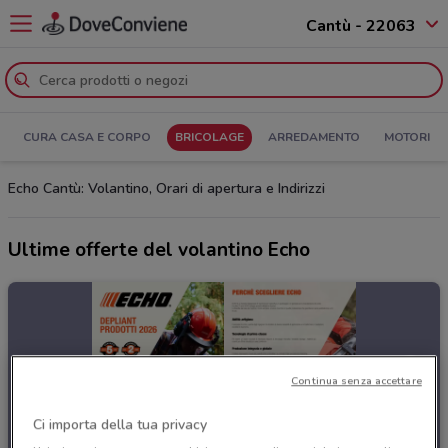
Cantù - 22063
CURA CASA E CORPO
BRICOLAGE
ARREDAMENTO
MOTORI
Echo Cantù: Volantino, Orari di apertura e Indirizzi
Ultime offerte del volantino Echo
Continua senza accettare
Ci importa della tua privacy