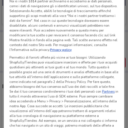
Noi e i nostri
1014
partner archiviamo e accediamo ai dati personali,
come i dati di navigazione gli o identificatori univoci, sul tuo dispositivo.
Selezionando Accetto, abiliti le tecnologie di tracciamento affinché
Echo
supportino gli scopi mostrati alla voce "Noi e i nostri partner trattiamo i
dati da fornire". Nel caso in cui queste tecnologie dovessero essere
Scade il 31/12
1.4 km
disabilitate, alcuni contenuti e annunci visualizzati potrebbero non
essere rilevanti. Puoi accedere nuovamente a questo menu per
modificare le tue scelte o per revocare il consenso facendo clic sul link
Porta DoveConviene sempre con te!
Mostra finalità in fondo alla pagina web. Tali scelte avranno effetto nel
Puoi trovare le migliori offerte dei negozi vicino a te,
contesto del nostro Sito web. Per maggiori informazioni, consulta
salvarle e creare la tua lista del risparmio, comodamente
l'Informativa sulla privacy.
Privacy policy
dal tuo cellulare.
Permettici di fornirti offerte più vicine ai tuoi bisogni: Utilizzando
SCARICA L’APP
Shopfully/Tiendeo puoi visualizzare inserzioni e offerte per i tuoi acquisti
quotidiani più attinenti ai tuoi gusti e al tuo mondo. Tutto questo è
possibile grazie ad una serie di strumenti e analisi effettuate in base alle
tue attività all'interno dell'applicazione e sulle piattaforme collegate,
come indicato nel paragrafo 2 della Privacy Policy. Per fare questo,
Negozi Echo a Cantù
abbiamo bisogno del tuo consenso sull'uso dei dati raccolti a tale fine.
Se dai il tuo consenso condivideremo i tuoi dati personali con
Partners
in
tutto il mondo attraverso l’uso di SDK esterne. Puoi sempre cambiare
idea accedendo a Menu > Privacy > Personalizzazione, all’interno della
VIA MAZZINI, 54 Cantù
nostra App. Cosa succede se accetti: Le inserzioni pubblicitarie che
1.4 km
visualizzerai all'interno dell’app potranno trattare di argomenti relativi
alla tua cronologia di navigazione su piattaforme esterne a
Shopfully/Tiendeo. Ad esempio, se un servizio a noi collegato ci informa
Via Statale dei Giovi, 62 Grandate
che hai navigato in un sito di viaggi, potremo mostrarti delle offerte a