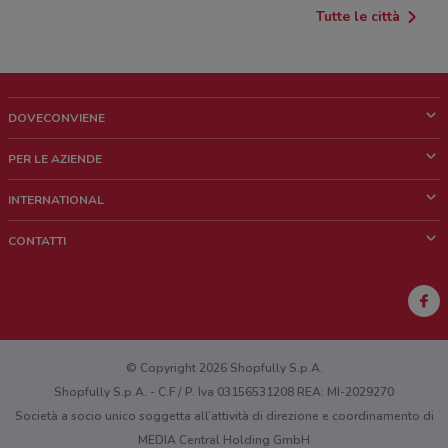
Tutte le città
DOVECONVIENE
Cos'è DoveConviene
PER LE AZIENDE
Chi siamo
Cosa facciamo
INTERNATIONAL
News e media
Richieste commerciali e marketing
Brazil
CONTATTI
Lavora con noi
Mexico
Segnalazione punto vendita
France
Segnalazione Volantino
Australia
Hai un malfunzionamento sul web o sull'app?
New Zealand
© Copyright 2026 Shopfully S.p.A.
Shopfully S.p.A. - C.F / P. Iva 03156531208 REA: MI-2029270
Società a socio unico soggetta all’attività di direzione e coordinamento di
MEDIA Central Holding GmbH