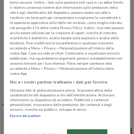
6.3 km
tema vacanze. Inoltre, i dati sulla posizione (nel caso in cui abbia fornito
il relativo consenso) insieme alle informazioni sulle prestazioni della
rete e agli identificativi del dispositivo, possono essere raccolte e
Via Galvani, 12 Briosco
condivisi con terze parti per comprendere e migliorare la connettività e
le esperienze applicative sulle delle reti wireless, come meglio indicato
9.8 km
nel paragrafo 13.b della nostra Privacy Policy. Inoltre, i tuoi dati possono
anche essere utilizzati per la creazione di report, ricerche di mercato,
scientifiche e statistiche, analisi basate sulla posizione e analisi delle
VIA MONTE BELLETTONE, 39 Erba
tendenze. Puoi modificare le tue preferenze in qualsiasi momento
10.2 km
accedendo a Menu > Privacy > Personalizzazione all'interno della
nostra App. Cosa succede se rifiuti: Continuerai a visualizzare annunci
pubblicitari, ma riguarderanno argomenti generici e probabilmente non
Via Manzoni, 9 Veniano
saranno rilevanti per i tuoi interessi. Potrai sempre cambiare idea
11.2 km
accedendo a Menu > Privacy > Personalizzazione all'interno della
nostra App.
Noi e i nostri partner trattiamo i dati per fornire:
Tutti i negozi Echo
Utilizzare dati di geolocalizzazione precisi. Scansione attiva delle
caratteristiche del dispositivo ai fini dell’identificazione. Archiviare
informazioni su dispositivo e/o accedervi. Pubblicità e contenuti
Altri volantini nelle vicinanze
personalizzati, misurazione delle prestazioni dei contenuti e degli
annunci, ricerche sul pubblico, sviluppo di servizi.
Elenco dei partner