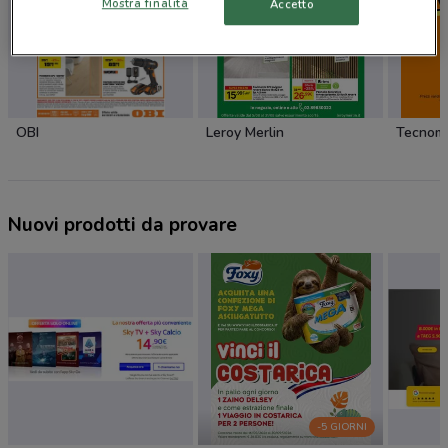
Mostra finalità
Accetto
OBI
Leroy Merlin
Tecnom
Nuovi prodotti da provare
-5 GIORNI