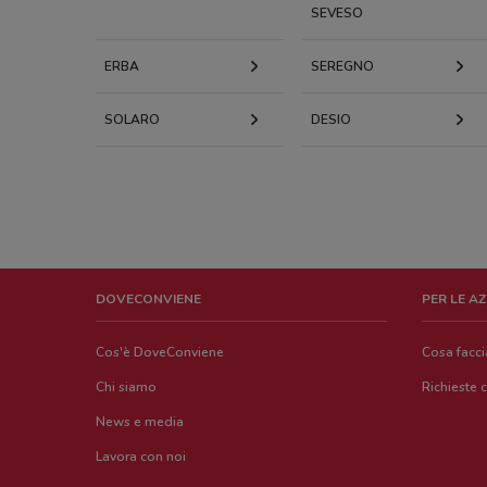
SEVESO
ERBA
SEREGNO
SOLARO
DESIO
DOVECONVIENE
PER LE A
Cos'è DoveConviene
Cosa facc
Chi siamo
Richieste 
News e media
Lavora con noi