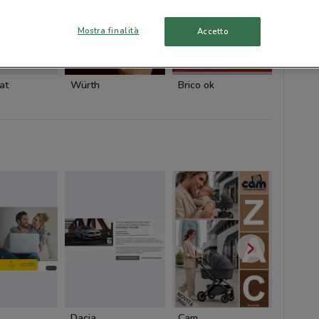
Mostra finalità
Accetto
NUOVO
at
Würth
Brico ok
Brico o
Dacia
Cam
Cam