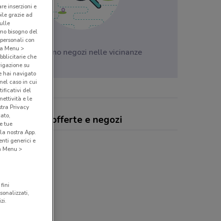
are inserzioni e
bile grazie ad
sulle
amo bisogno del
 personali con
o a Menu >
Non ci sono negozi nelle vicinanze
bblicitarie che
vigazione su
e hai navigato
(nel caso in cui
ificativi del
ettività e le
stra Privacy
cato,
toni Tende, offerte e negozi
e tue
la nostra App.
nti generici e
 a Menu >
fini
sonalizzati,
zi.