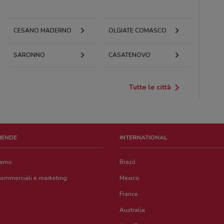
CESANO MADERNO
OLGIATE COMASCO
SARONNO
CASATENOVO
Tutte le città
ZIENDE
INTERNATIONAL
iamo
Brazil
commerciali e marketing
Mexico
France
Australia