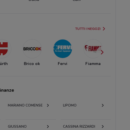
TUTTI I NEGOZI
̈rth
Brico ok
Fervi
Fiamma
Einhel
cinanze
MARIANO COMENSE
LIPOMO
GIUSSANO
CASSINA RIZZARDI