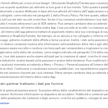
i fornirti offerte più vicine ai tuoi bisogni: Utilizzando Shopfully/Tiendeo puoi visualizz
i tuoi acquisti quotidiani più attinenti ai tuoi gusti e al tuo mondo. Tutto questo è possi
 strumenti e analisi effettuate in base alle tue attività all'interno dell'applicazione e 
collegate, come indicato nel paragrafo 2 della Privacy Policy. Per fare questo, abbi
 sull'uso dei dati raccolti a tale fine. Se dai il tuo consenso condivideremo i tuoi dati
tutto il mondo attraverso l’uso di SDK esterne. Puoi sempre cambiare idea accedend
rsonalizzazione, all’interno della nostra App. Cosa succede se accetti: Le inserzioni pu
i all'interno dell’app potranno trattare di argomenti relativi alla tua cronologia di na
esterne a Shopfully/Tiendeo. Ad esempio, se un servizio a noi collegato ci informa ch
i viaggi, potremo mostrarti delle offerte a tema vacanze. Inoltre, i dati sulla posizione 
o il relativo consenso) insieme alle informazioni sulle prestazioni della rete e agli ident
 possono essere raccolte e condivisi con terze parti per comprendere e migliorare la conn
pplicative sulle delle reti wireless, come meglio indicato nel paragrafo 13.b della no
re, i tuoi dati possono anche essere utilizzati per la creazione di report, ricerche di mer
Ber
 e statistiche, analisi basate sulla posizione e analisi delle tendenze. Puoi modificare l
in qualsiasi momento accedendo a Menu > Privacy > Personalizzazione all'interno del
 se rifiuti: Continuerai a visualizzare annunci pubblicitari, ma riguarderanno argome
te non saranno rilevanti per i tuoi interessi. Potrai sempre cambiare idea accedendo
rsonalizzazione all'interno della nostra App.
stri partner trattiamo i dati per fornire:
ti di geolocalizzazione precisi. Scansione attiva delle caratteristiche del dispositivo ai 
icazione. Archiviare informazioni su dispositivo e/o accedervi. Pubblicità e contenuti per
delle prestazioni dei contenuti e degli annunci, ricerche sul pubblico, sviluppo di servi
partner