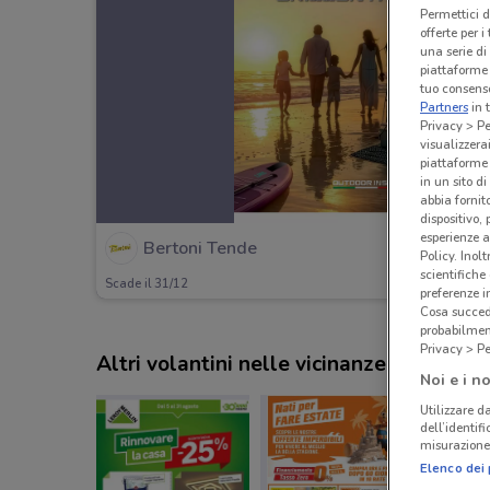
Permettici d
offerte per 
una serie di
piattaforme 
tuo consenso
Partners
in 
Privacy > Pe
visualizzera
piattaforme 
in un sito d
abbia fornit
dispositivo,
esperienze a
Bertoni Tende
Policy. Inolt
scientifiche
Scade il 31/12
preferenze 
Cosa succede
probabilmen
Privacy > Pe
Altri volantini nelle vicinanze
Noi e i no
Utilizzare da
dell’identif
misurazione 
Elenco dei 