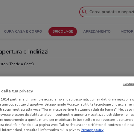
CURA CASA E CORPO
BRICOLAGE
ARREDAMENTO
MOTOR
pertura e Indirizzi
rtoni Tende a Cantù
ende
Neg
Contin
 della tua privacy
i
1014
partner archiviamo e accediamo ai dati personali, come i dati di navigazione g
ri univoci, sul tuo dispositivo. Selezionando Accetto, abiliti le tecnologie di tracciame
li scopi mostrati alla voce "Noi e i nostri partner trattiamo i dati da fornire". Nel caso 
ovessero essere disabilitate, alcuni contenuti e annunci visualizzati potrebbero non ess
re nuovamente a questo menu per modificare le tue scelte o per revocare il consenso
tra finalità in fondo alla pagina web. Tali scelte avranno effetto nel contesto del nost
 informazioni, consulta l'Informativa sulla privacy.
Privacy policy