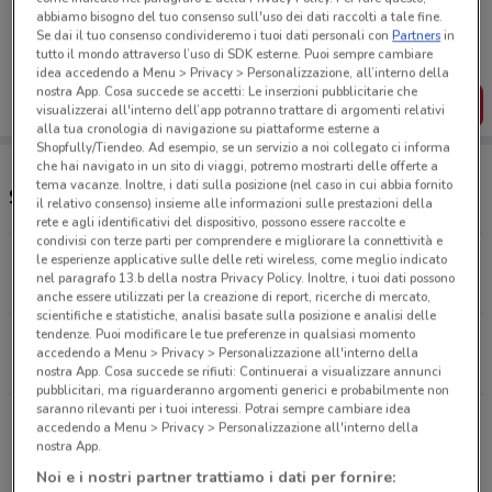
Porta DoveConviene sempre con te!
abbiamo bisogno del tuo consenso sull'uso dei dati raccolti a tale fine.
Puoi trovare le migliori offerte dei negozi vicino a te,
Se dai il tuo consenso condivideremo i tuoi dati personali con
Partners
in
salvarle e creare la tua lista del risparmio, comodamente
tutto il mondo attraverso l’uso di SDK esterne. Puoi sempre cambiare
dal tuo cellulare.
idea accedendo a Menu > Privacy > Personalizzazione, all’interno della
nostra App. Cosa succede se accetti: Le inserzioni pubblicitarie che
SCARICA L’APP
visualizzerai all'interno dell’app potranno trattare di argomenti relativi
alla tua cronologia di navigazione su piattaforme esterne a
Shopfully/Tiendeo. Ad esempio, se un servizio a noi collegato ci informa
che hai navigato in un sito di viaggi, potremo mostrarti delle offerte a
tema vacanze. Inoltre, i dati sulla posizione (nel caso in cui abbia fornito
Supermercati e orari Sisa
il relativo consenso) insieme alle informazioni sulle prestazioni della
rete e agli identificativi del dispositivo, possono essere raccolte e
condivisi con terze parti per comprendere e migliorare la connettività e
Piazza Bellini, 5 Caltagirone
le esperienze applicative sulle delle reti wireless, come meglio indicato
nel paragrafo 13.b della nostra Privacy Policy. Inoltre, i tuoi dati possono
1.8 km
anche essere utilizzati per la creazione di report, ricerche di mercato,
scientifiche e statistiche, analisi basate sulla posizione e analisi delle
tendenze. Puoi modificare le tue preferenze in qualsiasi momento
Via Giacinto Lo Giudice, 6/7 Piazza Armerina
accedendo a Menu > Privacy > Personalizzazione all'interno della
21 km
nostra App. Cosa succede se rifiuti: Continuerai a visualizzare annunci
pubblicitari, ma riguarderanno argomenti generici e probabilmente non
saranno rilevanti per i tuoi interessi. Potrai sempre cambiare idea
Via Girolamo Li Causi, 46 Militello In Val Di
accedendo a Menu > Privacy > Personalizzazione all'interno della
Catania
nostra App.
24.8 km
Noi e i nostri partner trattiamo i dati per fornire: