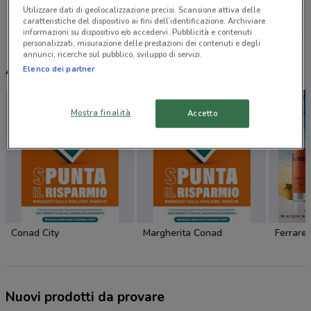
Utilizzare dati di geolocalizzazione precisi. Scansione attiva delle
caratteristiche del dispositivo ai fini dell’identificazione. Archiviare
Tutti i negozi Sisa
informazioni su dispositivo e/o accedervi. Pubblicità e contenuti
personalizzati, misurazione delle prestazioni dei contenuti e degli
annunci, ricerche sul pubblico, sviluppo di servizi.
Altri volantini nelle vicinanze
Elenco dei partner
Mostra finalità
Accetto
Conad City
Margherita Conad
Ferrarel
Nuovi prodotti da provare