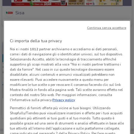
Sisa
Scade mercoledì
21 km
Continua senza accettare
Ci importa della tua privacy
Noi e i nostri
1012
partner archiviamo e accediamo ai dati personali,
come i dati di navigazione gli o identificatori univoci, sul tuo dispositivo.
Selezionando Accetto, abiliti le tecnologie di tracciamento affinché
supportino gli scopi mostrati alla voce "Noi e i nostri partner trattiamo i
dati da fornire". Nel caso in cui queste tecnologie dovessero essere
disabilitate, alcuni contenuti e annunci visualizzati potrebbero non
essere rilevanti. Puoi accedere nuovamente a questo menu per
modificare le tue scelte o per revocare il consenso facendo clic sul link
Mostra finalità in fondo alla pagina web. Tali scelte avranno effetto nel
contesto del nostro Sito web. Per maggiori informazioni, consulta
l'Informativa sulla privacy.
Privacy policy
Sisa
Permettici di fornirti offerte più vicine ai tuoi bisogni: Utilizzando
Shopfully/Tiendeo puoi visualizzare inserzioni e offerte per i tuoi acquisti
Scade il 30/09
21 km
quotidiani più attinenti ai tuoi gusti e al tuo mondo. Tutto questo è
possibile grazie ad una serie di strumenti e analisi effettuate in base alle
tue attività all'interno dell'applicazione e sulle piattaforme collegate,
come indicato nel paragrafo 2 della Privacy Policy. Per fare questo,