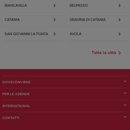
BIANCAVILLA
BELPASSO
CATANIA
GRAVINA DI CATANIA
SAN GIOVANNI LA PUNTA
AVOLA
Tutte le città
DOVECONVIENE
Cos'è DoveConviene
PER LE AZIENDE
Chi siamo
Cosa facciamo
INTERNATIONAL
News e media
Richieste commerciali e marketing
Brazil
CONTATTI
Lavora con noi
Mexico
Segnalazione punto vendita