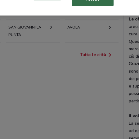
Le o
BIANCAVILLA
BELPASSO
Le o
aree:
SAN GIOVANNI LA
AVOLA
cura 
PUNTA
Quest
merce
Tutte le città
ciò d
Grazi
sono 
dei p
e sup
possi
parti
Il vo
La se
ad og
sempl