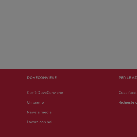
DOVECONVIENE
PER LE A
Cos'è DoveConviene
Cosa facc
Chi siamo
Richieste 
News e media
Lavora con noi