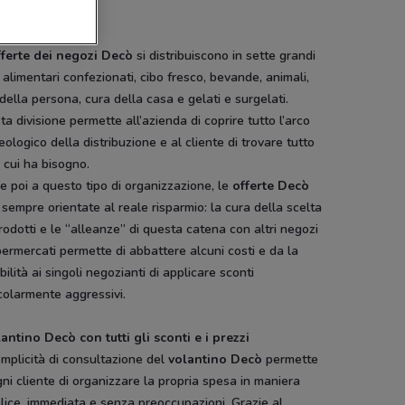
fferte Decò
fferte dei negozi Decò
si distribuiscono in sette grandi
 alimentari confezionati, cibo fresco, bevande, animali,
della persona, cura della casa e gelati e surgelati.
a divisione permette all’azienda di coprire tutto l’arco
ologico della distribuzione e al cliente di trovare tutto
i cui ha bisogno.
e poi a questo tipo di organizzazione, le
offerte Decò
sempre orientate al reale risparmio: la cura della scelta
rodotti e le “alleanze” di questa catena con altri negozi
ermercati permette di abbattere alcuni costi e da la
bilità ai singoli negozianti di applicare sconti
colarmente aggressivi.
lantino Decò con tutti gli sconti e i prezzi
mplicità di consultazione del
volantino Decò
permette
ni cliente di organizzare la propria spesa in maniera
ice, immediata e senza preoccupazioni. Grazie al