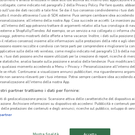
 strumenti e analisi effettuate in base alle tue attività all'interno dell'applicazione e 
collegate, come indicato nel paragrafo 2 della Privacy Policy. Per fare questo, abbi
 sull'uso dei dati raccolti a tale fine. Se dai il tuo consenso condivideremo i tuoi dati
tutto il mondo attraverso l’uso di SDK esterne. Puoi sempre cambiare idea accedend
rsonalizzazione, all’interno della nostra App. Cosa succede se accetti: Le inserzioni pu
i all'interno dell’app potranno trattare di argomenti relativi alla tua cronologia di na
esterne a Shopfully/Tiendeo. Ad esempio, se un servizio a noi collegato ci informa ch
i viaggi, potremo mostrarti delle offerte a tema vacanze. Inoltre, i dati sulla posizione 
o il relativo consenso) insieme alle informazioni sulle prestazioni della rete e agli ident
 possono essere raccolte e condivisi con terze parti per comprendere e migliorare la conn
pplicative sulle delle reti wireless, come meglio indicato nel paragrafo 13.b della no
re, i tuoi dati possono anche essere utilizzati per la creazione di report, ricerche di mer
 e statistiche, analisi basate sulla posizione e analisi delle tendenze. Puoi modificare l
in qualsiasi momento accedendo a Menu > Privacy > Personalizzazione all'interno del
 se rifiuti: Continuerai a visualizzare annunci pubblicitari, ma riguarderanno argome
te non saranno rilevanti per i tuoi interessi. Potrai sempre cambiare idea accedendo
2.3 km
rsonalizzazione all'interno della nostra App.
stri partner trattiamo i dati per fornire:
Dec
ti di geolocalizzazione precisi. Scansione attiva delle caratteristiche del dispositivo ai 
cinanze
icazione. Archiviare informazioni su dispositivo e/o accedervi. Pubblicità e contenuti per
delle prestazioni dei contenuti e degli annunci, ricerche sul pubblico, sviluppo di servi
Nel n
partner
GDO 
GELA
VITTORIA
che v
Tos
CALTANISSETTA
LICATA
Mostra finalità
Accetto