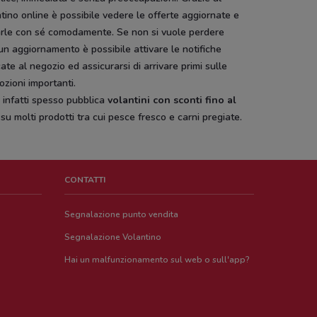
tino online è possibile vedere le offerte aggiornate e
arle con sé comodamente. Se non si vuole perdere
n aggiornamento è possibile attivare le notifiche
ate al negozio ed assicurarsi di arrivare primi sulle
zioni importanti.
 infatti spesso pubblica
volantini con sconti fino al
su molti prodotti tra cui pesce fresco e carni pregiate.
CONTATTI
Segnalazione punto vendita
Segnalazione Volantino
Hai un malfunzionamento sul web o sull'app?