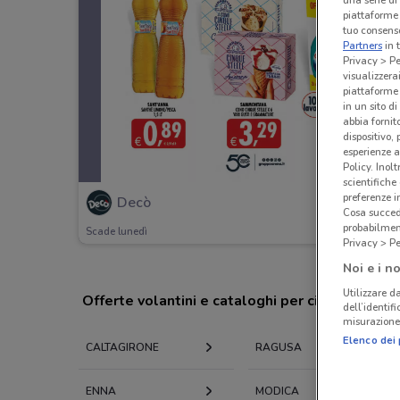
una serie di
piattaforme 
tuo consenso
Partners
in 
Privacy > Pe
visualizzera
piattaforme 
in un sito d
abbia fornit
dispositivo,
esperienze a
Policy. Inolt
scientifiche
preferenze 
Decò
Cosa succede
probabilmen
Scade lunedì
Privacy > Pe
Noi e i no
Utilizzare da
Offerte volantini e cataloghi per città nelle vi
dell’identif
misurazione 
Elenco dei 
CALTAGIRONE
RAGUSA
ENNA
MODICA