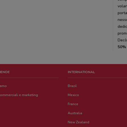
volan
port
nessu
dedic
promo
Decò
50%
ZIENDE
INTERNATIONAL
iamo
Brazil
commerciali e marketing
Mexico
France
Australia
New Zealand