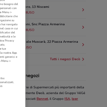
sulle
amo bisogno del
Via Aldo Moro, 13 Niscemi
 personali con
14.5 km
CHIUSO
o a Menu >
bblicitarie che
vigazione su
Via A.Manzoni, Snc Piazza Armerina
e hai navigato
(nel caso in cui
20.3 km
CHIUSO
ificativi del
ettività e le
stra Privacy
Viale Generale Muscarà, 22 Piazza Armerina
cato,
21 km
CHIUSO
e tue
la nostra App.
nti generici e
Tutti i negozi Decò
 a Menu >
ò, offerte e negozi
fini
sonalizzati,
zi.
overo delle catene di Supermercati più importanti della
italiana c’è certamente
Decò
, azienda del Gruppo VéGé
anta tra i suoi associati
Bennet
, il Gruppo
ISA
,
Iper
ano
e
Metro
.