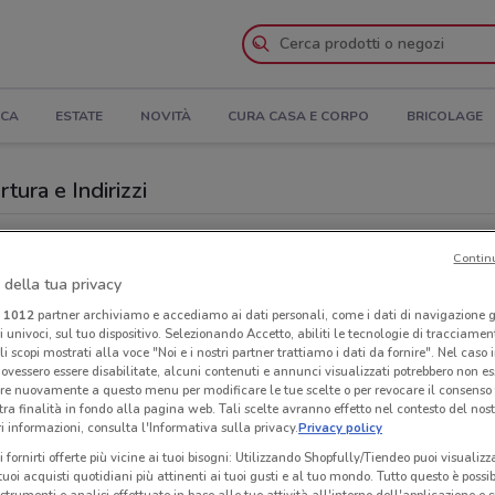
ICA
ESTATE
NOVITÀ
CURA CASA E CORPO
BRICOLAGE
tura e Indirizzi
egozi Decò a Caltagirone
Contin
 della tua privacy
Neg
i
1012
partner archiviamo e accediamo ai dati personali, come i dati di navigazione g
ri univoci, sul tuo dispositivo. Selezionando Accetto, abiliti le tecnologie di tracciame
li scopi mostrati alla voce "Noi e i nostri partner trattiamo i dati da fornire". Nel caso 
ovessero essere disabilitate, alcuni contenuti e annunci visualizzati potrebbero non ess
re nuovamente a questo menu per modificare le tue scelte o per revocare il consenso
tra finalità in fondo alla pagina web. Tali scelte avranno effetto nel contesto del nost
 informazioni, consulta l'Informativa sulla privacy.
Privacy policy
i fornirti offerte più vicine ai tuoi bisogni: Utilizzando Shopfully/Tiendeo puoi visualizz
i tuoi acquisti quotidiani più attinenti ai tuoi gusti e al tuo mondo. Tutto questo è possi