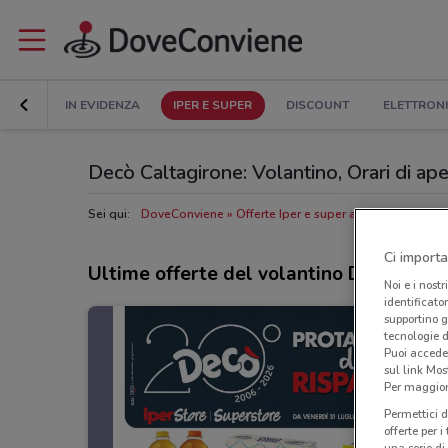
IN EVIDENZA
IPER E SUPER
DISCOUNT
ELETTRON
Decò Caltagirone: Volantino, Orari di aper
Sei qui:
DoveConviene
Offerte Iper e super a Caltagirone
N
Ci importa
Ultime offerte del volantino Decò
Noi e i nostr
identificato
supportino g
tecnologie d
Puoi accede
sul link Mos
Per maggiori
Permettici d
offerte per 