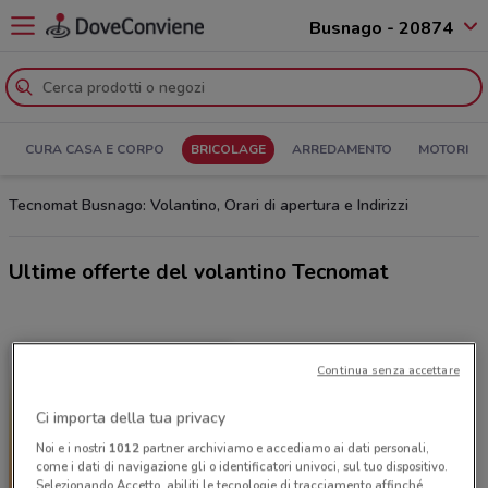
Busnago - 20874
CURA CASA E CORPO
BRICOLAGE
ARREDAMENTO
MOTORI
Tecnomat Busnago: Volantino, Orari di apertura e Indirizzi
Ultime offerte del volantino Tecnomat
Continua senza accettare
Ci importa della tua privacy
Noi e i nostri
1012
partner archiviamo e accediamo ai dati personali,
come i dati di navigazione gli o identificatori univoci, sul tuo dispositivo.
Selezionando Accetto, abiliti le tecnologie di tracciamento affinché