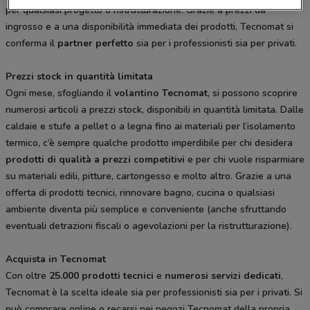
per qualsiasi progetto o ristrutturazione. Grazie a prezzi da
ingrosso e a una disponibilità immediata dei prodotti, Tecnomat si
conferma il
partner perfetto
sia per i professionisti sia per privati.
Prezzi stock in quantità limitata
Ogni mese, sfogliando il
volantino Tecnomat
, si possono scoprire
numerosi articoli a prezzi stock, disponibili in quantità limitata. Dalle
caldaie e stufe a pellet o a legna fino ai materiali per l’isolamento
termico, c’è sempre qualche prodotto imperdibile per chi desidera
prodotti di qualità a prezzi competitivi
e per chi vuole risparmiare
su materiali edili, pitture, cartongesso e molto altro. Grazie a una
offerta di prodotti tecnici, rinnovare bagno, cucina o qualsiasi
ambiente diventa più semplice e conveniente (anche sfruttando
eventuali detrazioni fiscali o agevolazioni per la ristrutturazione).
Acquista in Tecnomat
Con oltre
25.000 prodotti tecnici
e
numerosi servizi dedicati
,
Tecnomat è la scelta ideale sia per professionisti sia per i privati. Si
può comprare online o recarsi nei negozi Tecnomat della propria