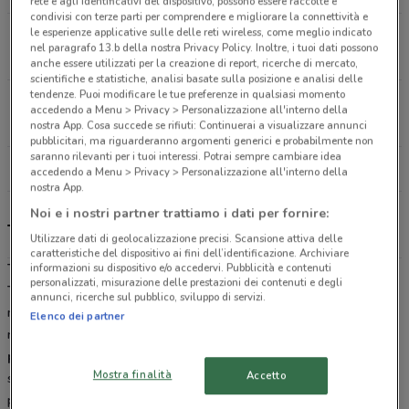
rete e agli identificativi del dispositivo, possono essere raccolte e
condivisi con terze parti per comprendere e migliorare la connettività e
le esperienze applicative sulle delle reti wireless, come meglio indicato
Via Marengo Carate Brianza
nel paragrafo 13.b della nostra Privacy Policy. Inoltre, i tuoi dati possono
19.8 km
CHIUSO
anche essere utilizzati per la creazione di report, ricerche di mercato,
scientifiche e statistiche, analisi basate sulla posizione e analisi delle
tendenze. Puoi modificare le tue preferenze in qualsiasi momento
Via Piaggio, 2 Segrate
accedendo a Menu > Privacy > Personalizzazione all'interno della
21.4 km
CHIUSO
nostra App. Cosa succede se rifiuti: Continuerai a visualizzare annunci
pubblicitari, ma riguarderanno argomenti generici e probabilmente non
saranno rilevanti per i tuoi interessi. Potrai sempre cambiare idea
Tutti i negozi Tecnomat
accedendo a Menu > Privacy > Personalizzazione all'interno della
nostra App.
Noi e i nostri partner trattiamo i dati per fornire:
Tecnomat, offerte e negozi
Utilizzare dati di geolocalizzazione precisi. Scansione attiva delle
caratteristiche del dispositivo ai fini dell’identificazione. Archiviare
Tecnomat: Più professionale, meno caro
informazioni su dispositivo e/o accedervi. Pubblicità e contenuti
personalizzati, misurazione delle prestazioni dei contenuti e degli
Tecnomat
(ex Bricoman) è la catena di negozi ideale per chi cerca
annunci, ricerche sul pubblico, sviluppo di servizi.
materiali professionali per la costruzione, la manutenzione e la
Elenco dei partner
ristrutturazione della casa. Tecnomat offre un
ampio ventaglio di
prodotti tecnici:
pavimenti (laminati, gres porcellanato),
Mostra finalità
Accetto
sanitari, vernici, piastrelle, porte, articoli di falegnameria, utensili
professionali (trapani, avvitatori, smerigliatrici) e tutto ciò che serve