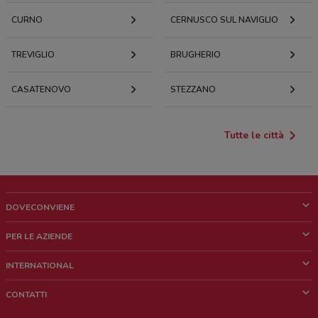
CURNO
CERNUSCO SUL NAVIGLIO
TREVIGLIO
BRUGHERIO
CASATENOVO
STEZZANO
Tutte le città
DOVECONVIENE
Cos'è DoveConviene
PER LE AZIENDE
Chi siamo
Cosa facciamo
INTERNATIONAL
News e media
Richieste commerciali e marketing
Brazil
CONTATTI
Lavora con noi
Mexico
Segnalazione punto vendita