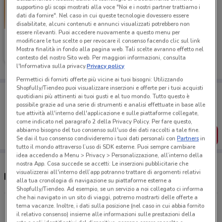
supportino gli scopi mostrati alla voce "Noi e i nostri partner trattiamo i
dati da fornire". Nel caso in cui queste tecnologie dovessero essere
disabilitate, alcuni contenuti e annunci visualizzati potrebbero non
essere rilevanti. Puoi accedere nuovamente a questo menu per
Tecnomat
modificare le tue scelte o per revocare il consenso facendo clic sul link
Mostra finalità in fondo alla pagina web. Tali scelte avranno effetto nel
Scade il 26/08
12.8 km
contesto del nostro Sito web. Per maggiori informazioni, consulta
l'Informativa sulla privacy.
Privacy policy
Permettici di fornirti offerte più vicine ai tuoi bisogni: Utilizzando
Shopfully/Tiendeo puoi visualizzare inserzioni e offerte per i tuoi acquisti
Porta DoveConviene sempre con te!
quotidiani più attinenti ai tuoi gusti e al tuo mondo. Tutto questo è
Puoi trovare le migliori offerte dei negozi vicino a te,
possibile grazie ad una serie di strumenti e analisi effettuate in base alle
salvarle e creare la tua lista del risparmio, comodamente
tue attività all'interno dell'applicazione e sulle piattaforme collegate,
dal tuo cellulare.
come indicato nel paragrafo 2 della Privacy Policy. Per fare questo,
abbiamo bisogno del tuo consenso sull'uso dei dati raccolti a tale fine.
SCARICA L’APP
Se dai il tuo consenso condivideremo i tuoi dati personali con
Partners
in
tutto il mondo attraverso l’uso di SDK esterne. Puoi sempre cambiare
idea accedendo a Menu > Privacy > Personalizzazione, all’interno della
nostra App. Cosa succede se accetti: Le inserzioni pubblicitarie che
visualizzerai all'interno dell’app potranno trattare di argomenti relativi
Negozi Tecnomat a Busnago
alla tua cronologia di navigazione su piattaforme esterne a
Shopfully/Tiendeo. Ad esempio, se un servizio a noi collegato ci informa
che hai navigato in un sito di viaggi, potremo mostrarti delle offerte a
Via Roggia Serio Grande, 17 Dalmine
tema vacanze. Inoltre, i dati sulla posizione (nel caso in cui abbia fornito
il relativo consenso) insieme alle informazioni sulle prestazioni della
12.8 km
CHIUSO