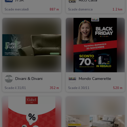
JYSK
Ricci Casa
Scade mercoledì
887 m
Scade domenica
1.2 km
Divani & Divani
Mondo Camerette
Scade il 31/01
352 m
Scade il 30/11
520 m