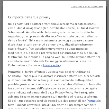
Continua senza accettare
Ci importa della tua privacy
Noi e i nostri
1012
partner archiviamo e accediamo ai dati personali,
come i dati di navigazione gli o identificatori univoci, sul tuo dispositivo.
Selezionando Accetto, abiliti le tecnologie di tracciamento affinché
supportino gli scopi mostrati alla voce "Noi e i nostri partner trattiamo i
dati da fornire". Nel caso in cui queste tecnologie dovessero essere
disabilitate, alcuni contenuti e annunci visualizzati potrebbero non
essere rilevanti. Puoi accedere nuovamente a questo menu per
modificare le tue scelte o per revocare il consenso facendo clic sul link
Mostra finalità in fondo alla pagina web. Tali scelte avranno effetto nel
Arredissima
Emu
contesto del nostro Sito web. Per maggiori informazioni, consulta
l'Informativa sulla privacy.
Privacy policy
Scade il 31/08
1.6 km
Scade il 31/12
2.4 km
Permettici di fornirti offerte più vicine ai tuoi bisogni: Utilizzando
Shopfully/Tiendeo puoi visualizzare inserzioni e offerte per i tuoi acquisti
quotidiani più attinenti ai tuoi gusti e al tuo mondo. Tutto questo è
possibile grazie ad una serie di strumenti e analisi effettuate in base alle
tue attività all'interno dell'applicazione e sulle piattaforme collegate,
come indicato nel paragrafo 2 della Privacy Policy. Per fare questo,
abbiamo bisogno del tuo consenso sull'uso dei dati raccolti a tale fine.
Se dai il tuo consenso condivideremo i tuoi dati personali con
Partners
in
tutto il mondo attraverso l’uso di SDK esterne. Puoi sempre cambiare
idea accedendo a Menu > Privacy > Personalizzazione, all’interno della