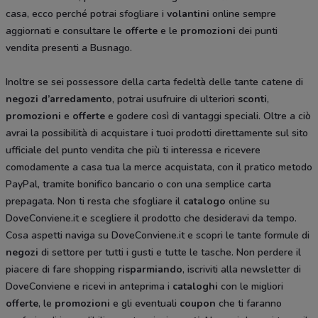
casa, ecco perché potrai sfogliare i
volantini
online sempre
aggiornati e consultare le
offerte
e le
promozioni
dei punti
vendita presenti a Busnago.
Inoltre se sei possessore della carta fedeltà delle tante catene di
negozi d’arredamento
, potrai usufruire di ulteriori
sconti
,
promozioni
e
offerte
e godere così di vantaggi speciali. Oltre a ciò
avrai la possibilità di acquistare i tuoi prodotti direttamente sul sito
ufficiale del punto vendita che più ti interessa e ricevere
comodamente a casa tua la merce acquistata, con il pratico metodo
PayPal, tramite bonifico bancario o con una semplice carta
prepagata. Non ti resta che sfogliare il
catalogo
online su
DoveConviene.it e scegliere il prodotto che desideravi da tempo.
Cosa aspetti naviga su DoveConviene.it e scopri le tante formule di
negozi
di settore per tutti i gusti e tutte le tasche. Non perdere il
piacere di fare shopping
risparmiando
, iscriviti alla newsletter di
DoveConviene e ricevi in anteprima i
cataloghi
con le migliori
offerte
, le
promozioni
e gli eventuali
coupon
che ti faranno