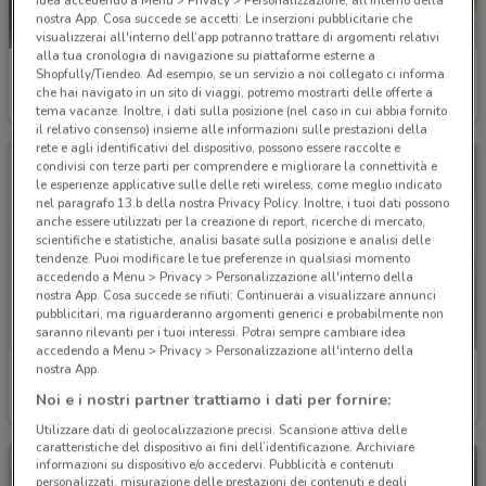
nostra App. Cosa succede se accetti: Le inserzioni pubblicitarie che
visualizzerai all'interno dell’app potranno trattare di argomenti relativi
alla tua cronologia di navigazione su piattaforme esterne a
Emu
Hervit
Shopfully/Tiendeo. Ad esempio, se un servizio a noi collegato ci informa
che hai navigato in un sito di viaggi, potremo mostrarti delle offerte a
Scade il 31/12
2.4 km
Scade il 22/09
4.9 km
tema vacanze. Inoltre, i dati sulla posizione (nel caso in cui abbia fornito
il relativo consenso) insieme alle informazioni sulle prestazioni della
rete e agli identificativi del dispositivo, possono essere raccolte e
condivisi con terze parti per comprendere e migliorare la connettività e
le esperienze applicative sulle delle reti wireless, come meglio indicato
nel paragrafo 13.b della nostra Privacy Policy. Inoltre, i tuoi dati possono
anche essere utilizzati per la creazione di report, ricerche di mercato,
scientifiche e statistiche, analisi basate sulla posizione e analisi delle
tendenze. Puoi modificare le tue preferenze in qualsiasi momento
accedendo a Menu > Privacy > Personalizzazione all'interno della
nostra App. Cosa succede se rifiuti: Continuerai a visualizzare annunci
pubblicitari, ma riguarderanno argomenti generici e probabilmente non
saranno rilevanti per i tuoi interessi. Potrai sempre cambiare idea
accedendo a Menu > Privacy > Personalizzazione all'interno della
nostra App.
Manuello Design
Veneta Cucine
Noi e i nostri partner trattiamo i dati per fornire:
Scade il 31/12
5.6 km
Scade il 31/12
9 km
Utilizzare dati di geolocalizzazione precisi. Scansione attiva delle
caratteristiche del dispositivo ai fini dell’identificazione. Archiviare
informazioni su dispositivo e/o accedervi. Pubblicità e contenuti
personalizzati, misurazione delle prestazioni dei contenuti e degli