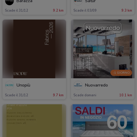
Barazza
Satur
Scade il 31/12
9.2 km
Scade il 03/09
9.3 km
-1 GIORNO
Unopiù
Nuovarredo
Scade il 31/12
9.7 km
Scade domani
10.1 km