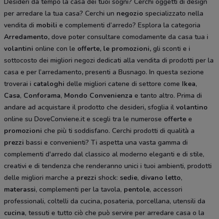
Desideri da tempo la casa dei tuoi sogni? Cerchi oggetti di design
per arredare la tua casa? Cerchi un
negozio
specializzato nella
vendita di
mobili
e complementi d’arredo? Esplora la categoria
Arredamento
,
dove poter consultare comodamente da casa tua i
volantini
online con le
offerte, le promozioni,
gli sconti e i
sottocosto
dei migliori negozi dedicati alla vendita di prodotti per la
casa e per l’arredamento
,
presenti a Busnago. In questa sezione
troverai i
cataloghi
delle migliori catene di settore come
Ikea
,
Casa
,
Conforama
,
Mondo Convenienza
e tanto altro. Prima di
andare ad acquistare il prodotto che desideri
,
sfoglia il
volantino
online su DoveConviene.it e scegli tra le numerose
offerte
e
promozioni
che più ti soddisfano. Cerchi prodotti di qualità a
prezzi
bassi e convenienti? Ti aspetta una vasta gamma di
complementi d'arredo dal classico al moderno eleganti e di stile,
creativi e di tendenza che renderanno unici i tuoi ambienti, prodotti
delle migliori marche a
prezzi
shock:
sedie
,
divano letto
,
materassi
, complementi per la tavola,
pentole
, accessori
professionali, coltelli da cucina
,
posateria, porcellana, utensili da
cucina
, tessuti e tutto ciò che può servire per arredare casa o la