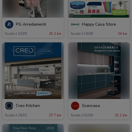
NUOVO
PG Arredamenti
Happy Casa Store
Scade il 22/09
25.2 km
Scade il 19/08
26 km
Creo Kitchen
Grancasa
Scade il 28/02
27.7 km
Scade il 01/09
31.1 km