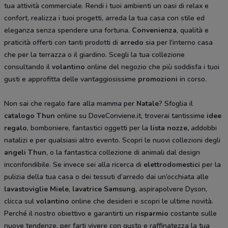
tua attività commerciale. Rendi i tuoi ambienti un oasi di relax e
confort, realizza i tuoi progetti, arreda la tua casa con stile ed
eleganza senza spendere una fortuna.
Convenienza
, qualità e
praticità offerti con tanti prodotti di
arredo
sia per l'interno casa
che per la terrazza o il giardino. Scegli la tua collezione
consultando il
volantino
online del negozio che più soddisfa i tuoi
gusti e approfitta delle vantaggiosissime
promozioni
in corso.
Non sai che regalo fare alla mamma per
Natale
? Sfoglia il
catalogo Thun
online su DoveConviene.it, troverai tantissime
idee
regalo
, bomboniere, fantastici oggetti per la
lista nozze,
addobbi
natalizi e per qualsiasi altro evento. Scopri le nuovi collezioni degli
angeli Thun
, o la fantastica collezione di animali dal design
inconfondibile. Se invece sei alla ricerca di
elettrodomestici
per la
pulizia della tua casa o dei tessuti d’arredo dai un’occhiata alle
lavastoviglie Miele
,
lavatrice Samsung
, aspirapolvere Dyson,
clicca sul
volantino
online che desideri e scopri le ultime novità.
Perché il nostro obiettivo e garantirti un
risparmio
costante sulle
nuove tendenze, per farti vivere con gusto e raffinatezza la tua