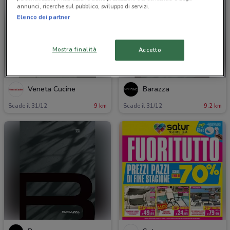
annunci, ricerche sul pubblico, sviluppo di servizi.
Elenco dei partner
Mostra finalità
Accetto
Veneta Cucine
Barazza
Scade il 31/12
9 km
Scade il 31/12
9.2 km