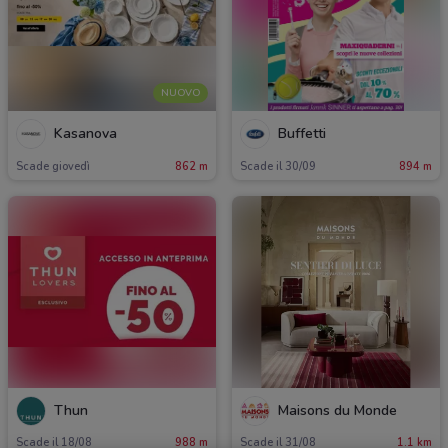
NUOVO
Kasanova
Buffetti
Scade giovedì
862 m
Scade il 30/09
894 m
Thun
Maisons du Monde
Scade il 18/08
988 m
Scade il 31/08
1.1 km