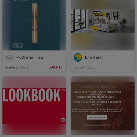
Poltrona Frau
Eminflex
Scade il 31/12
898.5 km
Scade il 30/08