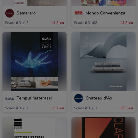
Semeraro
Mondo Convenienza
Scade il 31/12
14.3 km
Scade il 31/08
14.5 km
Tempur materassi
Chateau d'Ax
Scade il 31/12
15.7 km
Scade il 31/12
18.3 km