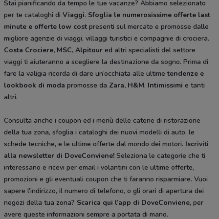
Stai pianificando da tempo le tue vacanze? Abbiamo selezionato
per te cataloghi di
Viaggi
.
Sfoglia le numerosissime offerte last
minute e offerte low cost
presenti sul mercato e promosse dalle
migliore agenzie di viaggi, villaggi turistici e compagnie di crociera.
Costa Crociere, MSC, Alpitour
ed altri specialisti del settore
viaggi ti aiuteranno a scegliere la destinazione da sogno. Prima di
fare la valigia ricorda di dare un’occhiata alle ultime
tendenze e
lookbook di moda
promosse da
Zara, H&M
,
Intimissimi
e tanti
altri.
Consulta anche i coupon ed i menù delle catene di ristorazione
della tua zona, sfoglia i cataloghi dei nuovi modelli di auto, le
schede tecniche, e le ultime offerte dal mondo dei motori.
Iscriviti
alla newsletter di DoveConviene
!
Seleziona le categorie che ti
interessano e ricevi per email i volantini con le ultime offerte,
promozioni e gli eventuali coupon che ti faranno risparmiare. Vuoi
sapere l’indirizzo, il numero di telefono, o gli orari di apertura dei
negozi della tua zona?
Scarica qui l’app di DoveConviene
,
per
avere queste informazioni sempre a portata di mano.