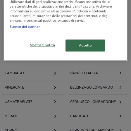
LOACKER
CAFFÈ BORBONE
Utilizzare dati di geolocalizzazione precisi. Scansione attiva delle
caratteristiche del dispositivo ai fini dell’identificazione. Archiviare
informazioni su dispositivo e/o accedervi. Pubblicità e contenuti
personalizzati, misurazione delle prestazioni dei contenuti e degli
Tutti i negozi
annunci, ricerche sul pubblico, sviluppo di servizi.
Elenco dei partner
Volantini e offerte intorno a Busnago
Mostra finalità
Accetto
BUSNAGO
BOTTANUCO
CAMBIAGO
VAPRIO D’ADDA
VIMERCATE
BELLINZAGO LOMBARDO
USMATE VELATE
CERNUSCO LOMBARDONE
MERATE
CARUGATE
CURNO
CERNUSCO SUL NAVIGLIO