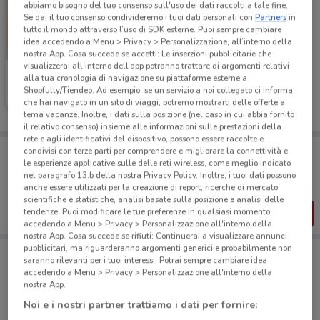
abbiamo bisogno del tuo consenso sull'uso dei dati raccolti a tale fine.
Se dai il tuo consenso condivideremo i tuoi dati personali con
Partners
in
tutto il mondo attraverso l’uso di SDK esterne. Puoi sempre cambiare
idea accedendo a Menu > Privacy > Personalizzazione, all’interno della
nostra App. Cosa succede se accetti: Le inserzioni pubblicitarie che
visualizzerai all'interno dell’app potranno trattare di argomenti relativi
Ferrarelle
alla tua cronologia di navigazione su piattaforme esterne a
Shopfully/Tiendeo. Ad esempio, se un servizio a noi collegato ci informa
Scade il 16/08
2 km
che hai navigato in un sito di viaggi, potremo mostrarti delle offerte a
tema vacanze. Inoltre, i dati sulla posizione (nel caso in cui abbia fornito
il relativo consenso) insieme alle informazioni sulle prestazioni della
rete e agli identificativi del dispositivo, possono essere raccolte e
Porta DoveConviene sempre con te!
condivisi con terze parti per comprendere e migliorare la connettività e
le esperienze applicative sulle delle reti wireless, come meglio indicato
Puoi trovare le migliori offerte dei negozi vicino a te,
salvarle e creare la tua lista del risparmio, comodamente
nel paragrafo 13.b della nostra Privacy Policy. Inoltre, i tuoi dati possono
dal tuo cellulare.
anche essere utilizzati per la creazione di report, ricerche di mercato,
scientifiche e statistiche, analisi basate sulla posizione e analisi delle
SCARICA L’APP
tendenze. Puoi modificare le tue preferenze in qualsiasi momento
accedendo a Menu > Privacy > Personalizzazione all'interno della
nostra App. Cosa succede se rifiuti: Continuerai a visualizzare annunci
pubblicitari, ma riguarderanno argomenti generici e probabilmente non
saranno rilevanti per i tuoi interessi. Potrai sempre cambiare idea
accedendo a Menu > Privacy > Personalizzazione all'interno della
Negozi di Novità a Busnago
nostra App.
Noi e i nostri partner trattiamo i dati per fornire: