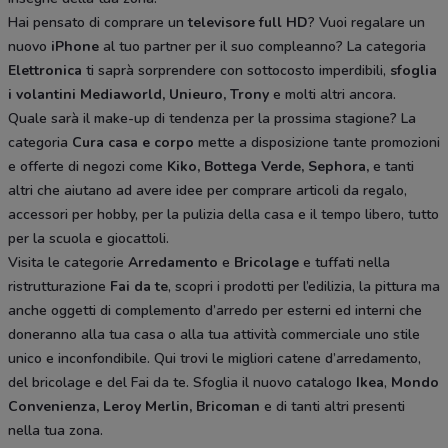
Hai pensato di comprare un
televisore full HD
? Vuoi regalare un
nuovo
iPhone
al tuo partner per il suo compleanno? La categoria
Elettronica
ti saprà sorprendere con sottocosto imperdibili,
sfoglia
i volantini
Mediaworld, Unieuro, Trony
e molti altri ancora.
Quale sarà il make-up di tendenza per la prossima stagione? La
categoria
Cura casa e corpo
mette a disposizione tante promozioni
e offerte di negozi come
Kiko, Bottega Verde, Sephora,
e tanti
altri che aiutano ad avere idee
per comprare articoli da regalo,
accessori per hobby, per la pulizia della casa e il tempo libero, tutto
per la scuola e giocattoli.
Visita le categorie
Arredamento
e
Bricolage
e tuffati nella
ristrutturazione
Fai da te
, scopri i prodotti per l’edilizia, la pittura ma
anche oggetti di complemento d’arredo per esterni ed interni che
doneranno alla tua casa o alla tua attività commerciale uno stile
unico e inconfondibile. Qui trovi le migliori catene d’arredamento,
del bricolage e del Fai da te. Sfoglia il nuovo catalogo
Ikea
,
Mondo
Convenienza, Leroy Merlin, Bricoman
e di tanti altri presenti
nella tua zona.