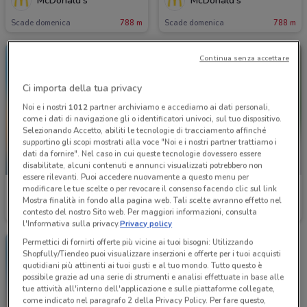
McDonald's
McDonald's
Scade domenica
788 m
Scade domenica
788 m
Continua senza accettare
Ci importa della tua privacy
Noi e i nostri
1012
partner archiviamo e accediamo ai dati personali,
come i dati di navigazione gli o identificatori univoci, sul tuo dispositivo.
Selezionando Accetto, abiliti le tecnologie di tracciamento affinché
supportino gli scopi mostrati alla voce "Noi e i nostri partner trattiamo i
dati da fornire". Nel caso in cui queste tecnologie dovessero essere
-3 GIORNI
disabilitate, alcuni contenuti e annunci visualizzati potrebbero non
essere rilevanti. Puoi accedere nuovamente a questo menu per
modificare le tue scelte o per revocare il consenso facendo clic sul link
McDonald's
Foxy
Mostra finalità in fondo alla pagina web. Tali scelte avranno effetto nel
contesto del nostro Sito web. Per maggiori informazioni, consulta
Scade domenica
788 m
Scade il 13/08
2 km
l'Informativa sulla privacy.
Privacy policy
Permettici di fornirti offerte più vicine ai tuoi bisogni: Utilizzando
Shopfully/Tiendeo puoi visualizzare inserzioni e offerte per i tuoi acquisti
quotidiani più attinenti ai tuoi gusti e al tuo mondo. Tutto questo è
possibile grazie ad una serie di strumenti e analisi effettuate in base alle
tue attività all'interno dell'applicazione e sulle piattaforme collegate,
come indicato nel paragrafo 2 della Privacy Policy. Per fare questo,